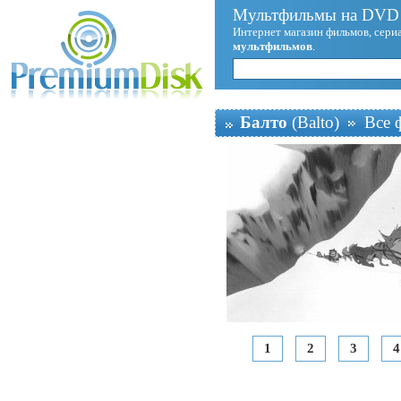
Мультфильмы на DVD 
Интернет магазин фильмов, сериа
мультфильмов
.
Балто
(Balto)
Все 
1
2
3
4