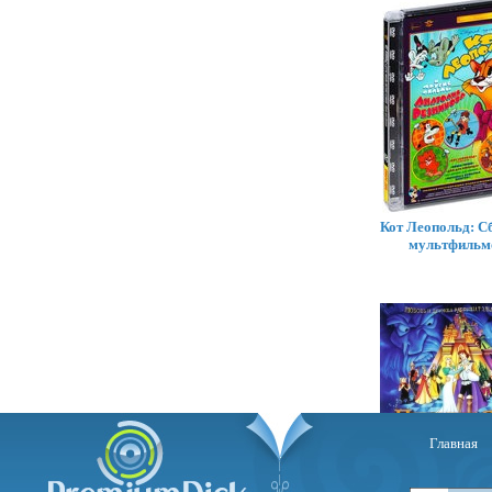
Кот Леопольд: С
мультфильм
Главная