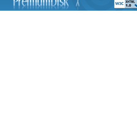
Принцесса Ле
The Swan Prince
Планета сокровищ 