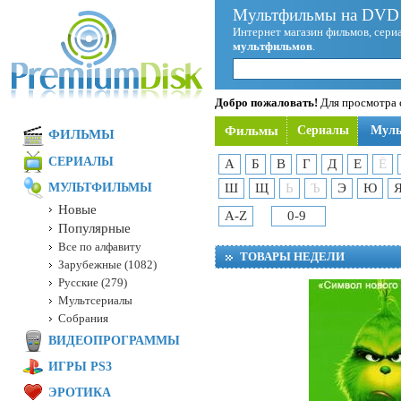
Мультфильмы на DVD 
Интернет магазин фильмов, сериа
мультфильмов
.
Добро пожаловать!
Для просмотра с
Фильмы
Сериалы
Мул
ФИЛЬМЫ
СЕРИАЛЫ
А
Б
В
Г
Д
Е
Ё
МУЛЬТФИЛЬМЫ
Ш
Щ
Ь
Ъ
Э
Ю
Новые
A-Z
0-9
Популярные
Все по алфавиту
ТОВАРЫ НЕДЕЛИ
Зарубежные (1082)
Русские (279)
Мультсериалы
Собрания
ВИДЕОПРОГРАММЫ
ИГРЫ PS3
ЭРОТИКА