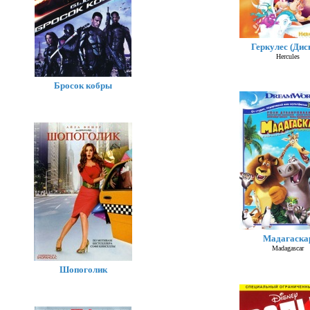
Геркулес (Дис
Hercules
Бросок кобры
Мадагаска
Madagascar
Шопоголик