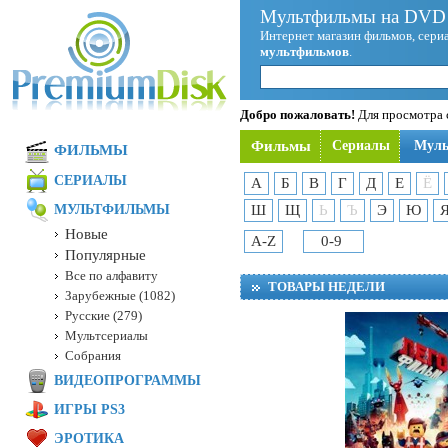
Мультфильмы на DVD 
Интернет магазин фильмов, сериа
мультфильмов
.
Добро пожаловать!
Для просмотра с
Фильмы
Сериалы
Мул
ФИЛЬМЫ
СЕРИАЛЫ
А
Б
В
Г
Д
Е
Ё
МУЛЬТФИЛЬМЫ
Ш
Щ
Ь
Ъ
Э
Ю
Новые
A-Z
0-9
Популярные
Все по алфавиту
ТОВАРЫ НЕДЕЛИ
Зарубежные (1082)
Русские (279)
Мультсериалы
Собрания
ВИДЕОПРОГРАММЫ
ИГРЫ PS3
ЭРОТИКА