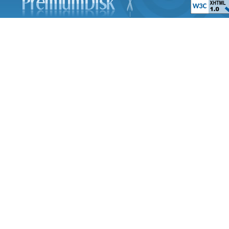
Принцесса Ле
The Swan Prince
Планета сокровищ 