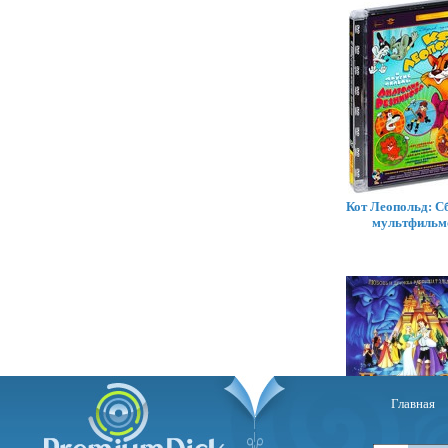
Кот Леопольд: С
мультфильм
Главная