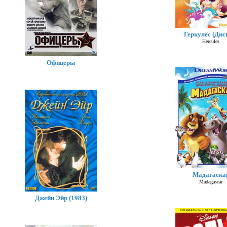
Геркулес (Дис
Hercules
Офицеры
Мадагаска
Madagascar
Джейн Эйр (1983)