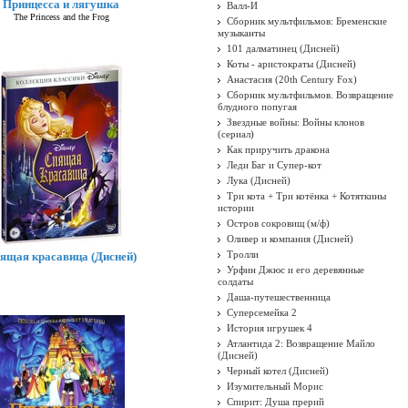
Принцесса и лягушка
Валл-И
The Princess and the Frog
Сборник мультфильмов: Бременские
музыканты
101 далматинец (Дисней)
Коты - аристократы (Дисней)
Анастасия (20th Century Fox)
Сборник мультфильмов. Возвращение
блудного попугая
Звездные войны: Войны клонов
(сериал)
Как приручить дракона
Леди Баг и Супер-кот
Лука (Дисней)
Три кота + Три котёнка + Котяткины
истории
Остров сокровищ (м/ф)
Оливер и компания (Дисней)
Тролли
ящая красавица (Дисней)
Урфин Джюс и его деревянные
солдаты
Даша-путешественница
Суперсемейка 2
История игрушек 4
Атлантида 2: Возвращение Майло
(Дисней)
Черный котел (Дисней)
Изумительный Морис
Спирит: Душа прерий