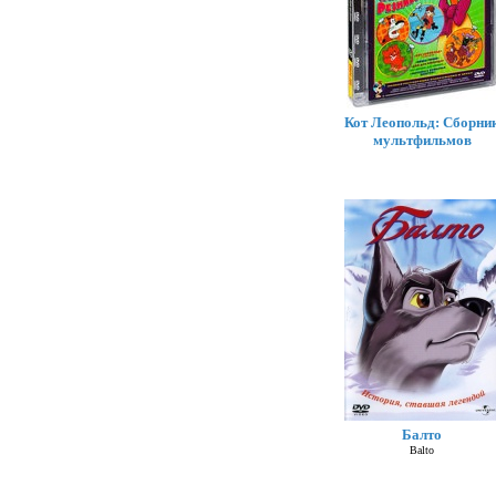
Кот Леопольд: Сборни
мультфильмов
Балто
Balto