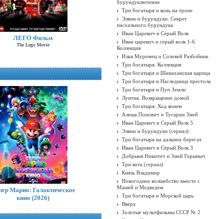
бурундуключение
Три богатыря и конь на троне
Элвин и бурундуки: Секрет
пасхального бурундука
Иван Царевич и Серый Волк
ЛЕГО Фильм
Иван царевич и серый волк 1-6.
The Lego Movie
Коллекция
Илья Муромец и Соловей Разбойник
Три богатыря. Коллекция
Три богатыря и Шамаханская царица
Три богатыря и Наследница престола
Три богатыря и Пуп Земли
Лунтик. Возвращение домой
Три богатыря: Ход конем
Алеша Попович и Тугарин Змей
Иван Царевич и Серый Волк 5
Элвин и бурундуки (сериал)
Три богатыря на дальних берегах
Иван Царевич и Серый Волк 3
Добрыня Никитич и Змей Горыныч
Три кота (сериал)
Князь Владимир
Новогоднее волшебство вместе с
Машей и Медведем
пер Марио: Галактическое
Три богатыря и Морской царь
кино (2026)
Вверх
Золотые мультфильмы СССР № 2