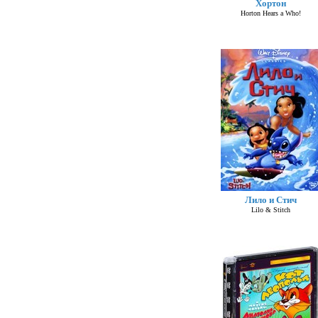
Хортон
Horton Hears a Who!
Лило и Стич
Lilo & Stitch