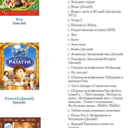
Холодное сердце
Вольт (Дисней)
Вокруг света за 80 дней (Австралия,
1972)
Феи
Тачки 3
Tinker Bell
Принцесса Лебедь
Рождественская история (2009)
Феи
Балто
Анастасия
Бемби (Дисней)
Атлантида: Затерянный мир (Дисней)
Рапунцель: Запутанная История
(Дисней)
Сборник мультфильмов: Мойдодыр
Ну, погоди!
Сборник мультфильмов: Чебурашка и
крокодил Гена
Том и Джерри (Старая классика)
Сборник мультфильмов Про футбол,
хоккей и ...: Матч-реванш , Метеор на
Рататуй (Дисней)
ринге , Необыкновенный матч , Старые
знакомые , Талант и поклонники ,
Ratatouille
Футбольные звезды , Шайбу! Шайбу!
Тайная жизнь домашних животных
Питер Пэн 2: Возвращение в
Нетландию (Дисней)
Аркадий Паровозов спешит на
помощь