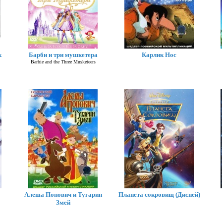
к
Барби и три мушкетера
Карлик Нос
Barbie and the Three Musketeers
Алеша Попович и Тугарин
Планета сокровищ (Дисней)
Змей