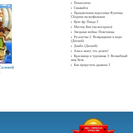
Покахонтас
Смывайся
Приключения поросенка Фунтика.
Сборник мультфильмов
Кунг-фу Панда 3
Мистер Бин (мультсериал)
Звездные войны: Повстанцы
Русалочка 2: Возвращение в море
(Дисней)
Дамбо (Дисней)
Алиса знает, что делать!
Красавица и чудовище 3: Волшебный
мир Бель
Как приручить дракона 3
Соловей
к