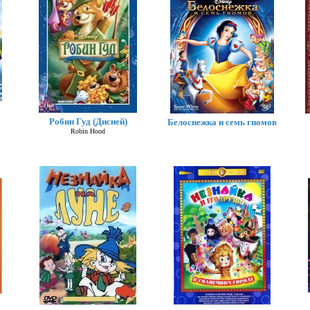
Робин Гуд (Дисней)
Белоснежка и семь гномов
Robin Hood