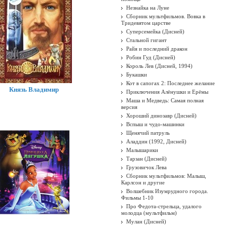
Незнайка на Луне
Сборник мультфильмов. Вовка в
Тридевятом царстве
Суперсемейка (Дисней)
Стальной гигант
Райя и последний дракон
Робин Гуд (Дисней)
Король Лев (Дисней, 1994)
Букашки
Кот в сапогах 2: Последнее желание
Князь Владимир
Приключения Алёнушки и Ерёмы
Маша и Медведь: Самая полная
версия
Хороший динозавр (Дисней)
Вспыш и чудо-машинки
Щенячий патруль
Аладдин (1992, Дисней)
Малышарики
Тарзан (Дисней)
Грузовичок Лева
Сборник мультфильмов: Малыш,
Карлсон и другие
Волшебник Изумрудного города.
Фильмы 1-10
Про Федота-стрельца, удалого
молодца (мультфильм)
Мулан (Дисней)