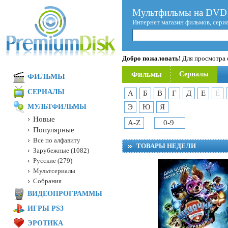
Мультфильмы на DVD 
Интернет магазин фильмов, сери
Добро пожаловать!
Для просмотра с
Фильмы
Сериалы
ФИЛЬМЫ
СЕРИАЛЫ
А
Б
В
Г
Д
Е
Ё
МУЛЬТФИЛЬМЫ
Э
Ю
Я
Новые
A-Z
0-9
Популярные
Все по алфавиту
ТОВАРЫ НЕДЕЛИ
Зарубежные (1082)
Русские (279)
Мультсериалы
Собрания
ВИДЕОПРОГРАММЫ
ИГРЫ PS3
ЭРОТИКА