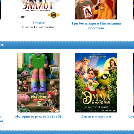
Эллиот
Три богатыря и Наследница
Elliot the Littlest Reindeer
престола
ИЯ
Человек-паук: Через
вселенные
в
История игрушек 5 (2026)
Эмма в мире лам
Су
ря