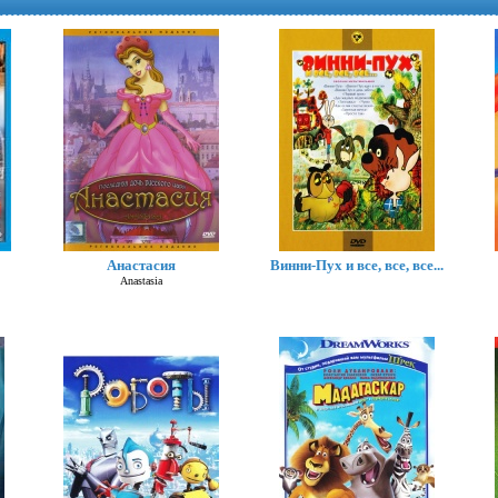
Анастасия
Винни-Пух и все, все, все...
В чужой шкуре (2026)
Anastasia
Swapped