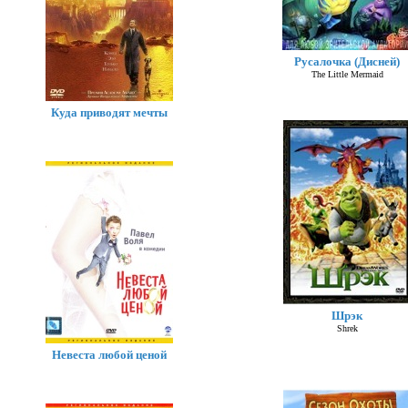
Русалочка (Дисней)
The Little Mermaid
Куда приводят мечты
Шрэк
Shrek
Невеста любой ценой