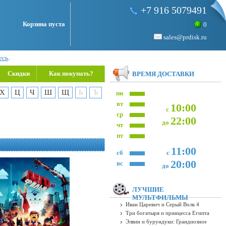
+7 916 5079491
Корзина пуста
0
sales@prdisk.ru
есь
.
Скидки
Как покупать?
ВРЕМЯ ДОСТАВКИ
Х
Ц
Ч
Ш
Щ
Ь
Ъ
пн
вт
10:00
с
ср
22:00
до
чт
пт
11:00
сб
с
20:00
вс
до
ЛУЧШИЕ
МУЛЬТФИЛЬМЫ
Иван Царевич и Серый Волк 4
Три богатыря и принцесса Египта
Элвин и бурундуки: Грандиозное