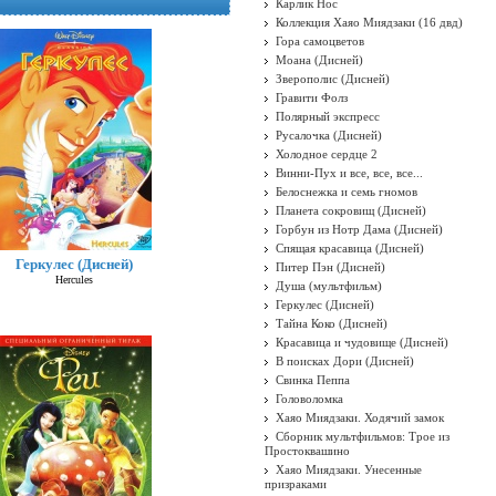
Карлик Нос
Коллекция Хаяо Миядзаки (16 двд)
Гора самоцветов
Моана (Дисней)
Зверополис (Дисней)
Гравити Фолз
Полярный экспресс
Русалочка (Дисней)
Холодное сердце 2
Винни-Пух и все, все, все...
Белоснежка и семь гномов
Планета сокровищ (Дисней)
Горбун из Нотр Дама (Дисней)
Спящая красавица (Дисней)
Геркулес (Дисней)
Питер Пэн (Дисней)
Hercules
Душа (мультфильм)
Геркулес (Дисней)
Тайна Коко (Дисней)
Красавица и чудовище (Дисней)
В поисках Дори (Дисней)
Свинка Пеппа
Головоломка
Хаяо Миядзаки. Ходячий замок
Сборник мультфильмов: Трое из
Простоквашино
Хаяо Миядзаки. Унесенные
призраками