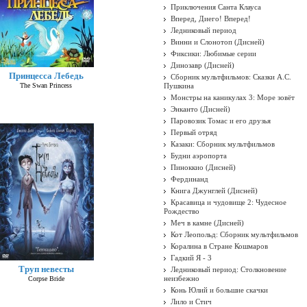
Приключения Санта Клауса
Вперед, Диего! Вперед!
Ледниковый период
Винни и Слонотоп (Дисней)
Фиксики: Любимые серии
Динозавр (Дисней)
Принцесса Лебедь
Сборник мультфильмов: Сказки А.С.
The Swan Princess
Пушкина
Монстры на каникулах 3: Море зовёт
Энканто (Дисней)
Паровозик Томас и его друзья
Первый отряд
Казаки: Сборник мультфильмов
Будни аэропорта
Пиноккио (Дисней)
Фердинанд
Книга Джунглей (Дисней)
Красавица и чудовище 2: Чудесное
Рождество
Меч в камне (Дисней)
Кот Леопольд: Сборник мультфильмов
Коралина в Стране Кошмаров
Гадкий Я - 3
Труп невесты
Ледниковый период: Столкновение
неизбежно
Corpse Bride
Конь Юлий и большие скачки
Лило и Стич