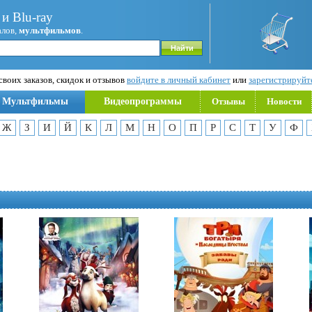
и Blu-ray
алов,
мультфильмов
.
воих заказов, скидок и отзывов
войдите в личный кабинет
или
зарегистрируйт
Мультфильмы
Видеопрограммы
Отзывы
Новости
Ж
З
И
Й
К
Л
М
Н
О
П
Р
С
Т
У
Ф