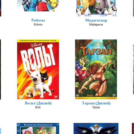
Роботы
Мадагаскар
Robots
Madagascar
Вольт (Дисней)
Тарзан (Дисней)
Bolt
Tarzan