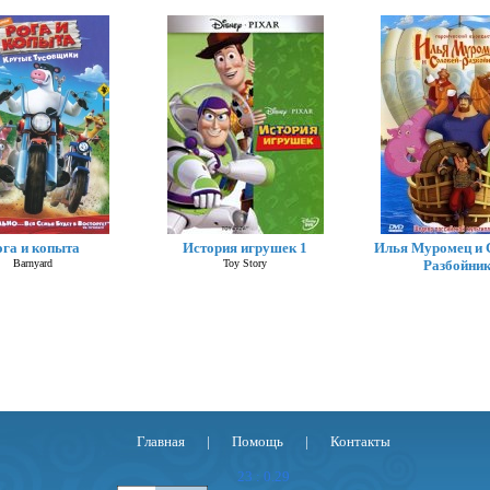
ога и копыта
История игрушек 1
Илья Муромец и 
Barnyard
Toy Story
Разбойни
Главная
|
Помощь
|
Контакты
23 : 0.29