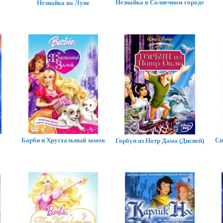
Незнайка в Солнечном городе
Незнайка на Луне
Барби и Хрустальный замок
Сп
Горбун из Нотр Дама (Дисней)