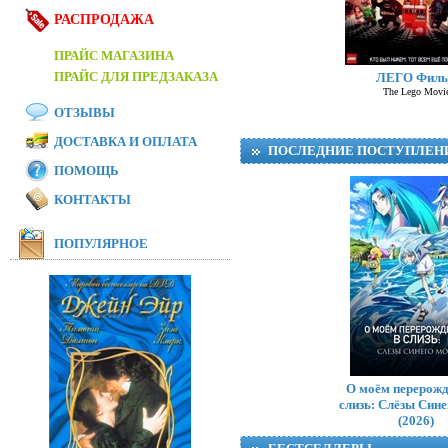
РАСПРОДАЖА
ПРАЙС МАГАЗИНА
ПРАЙС ДЛЯ ПРЕДЗАКАЗА
ЛЕГО Фил
The Lego Movi
ОТЗЫВЫ
ДОСТАВКА И ОПЛАТА
ПОСЛЕДНИЕ ПОСТУПЛЕН
ПОМОЩЬ
КОНТАКТЫ
ПОПУЛЯРНОЕ
Тр
О моём перерожд
слизь: Слёзы Син
(2026)