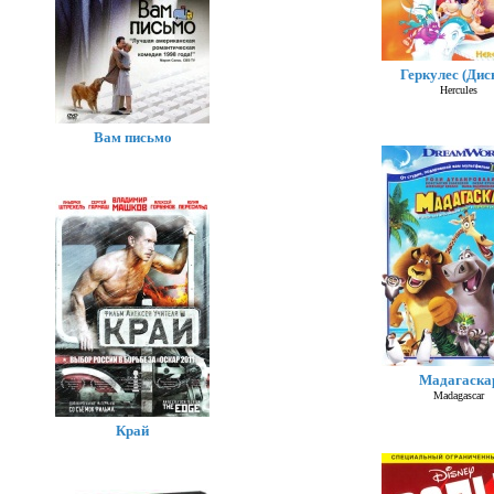
Геркулес (Дис
Hercules
Вам письмо
Мадагаска
Madagascar
Край