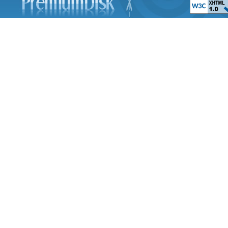
Принцесса Ле
The Swan Prince
Планета сокровищ 