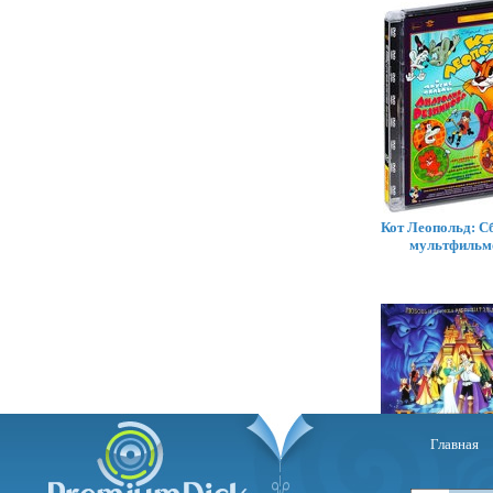
Кот Леопольд: С
мультфильм
Главная