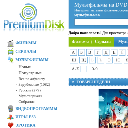
Мультфильмы на DVD 
Интернет магазин фильмов, сериа
мультфильмов
.
Добро пожаловать!
Для просмотра с
Фильмы
Сериалы
Мул
ФИЛЬМЫ
СЕРИАЛЫ
А
Б
В
Г
Д
Е
Ё
МУЛЬТФИЛЬМЫ
Ш
Щ
Ь
Ъ
Э
Ю
Новые
A-Z
0-9
Популярные
Все по алфавиту
ТОВАРЫ НЕДЕЛИ
Зарубежные (1082)
Русские (279)
Мультсериалы
Собрания
ВИДЕОПРОГРАММЫ
ИГРЫ PS3
ЭРОТИКА