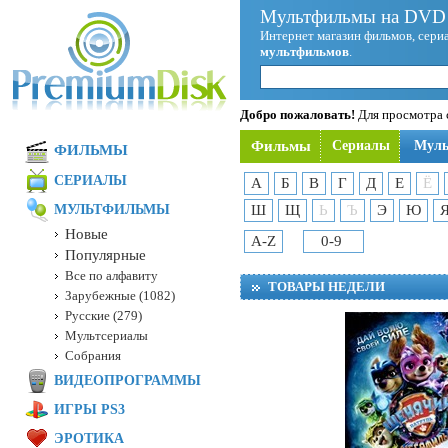
Мультфильмы на DVD 
Интернет магазин фильмов, сериа
мультфильмов
.
Добро пожаловать!
Для просмотра с
Фильмы
Сериалы
Мул
ФИЛЬМЫ
СЕРИАЛЫ
А
Б
В
Г
Д
Е
Ё
МУЛЬТФИЛЬМЫ
Ш
Щ
Ь
Ъ
Э
Ю
Новые
A-Z
0-9
Популярные
Все по алфавиту
ТОВАРЫ НЕДЕЛИ
Зарубежные (1082)
Русские (279)
Мультсериалы
Собрания
ВИДЕОПРОГРАММЫ
ИГРЫ PS3
ЭРОТИКА