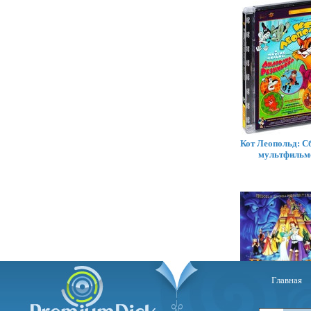
Кот Леопольд: С
мультфильм
Главная