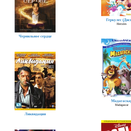
Геркулес (Дис
Hercules
Чернильное сердце
Мадагаска
Madagascar
Ликвидация