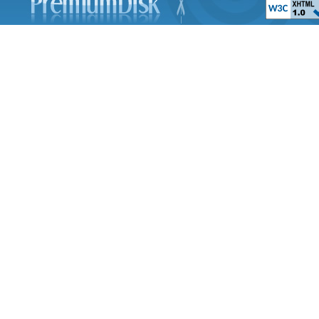
Принцесса Ле
The Swan Prince
Планета сокровищ 