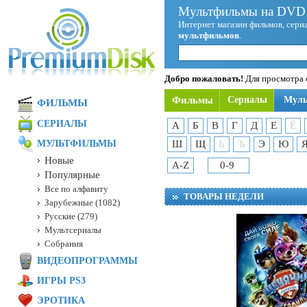
Мультфильмы на DVD 
Интернет магазин фильмов, сериа
мультфильмов
.
Добро пожаловать!
Для просмотра с
Фильмы
Сериалы
Мул
ФИЛЬМЫ
СЕРИАЛЫ
А
Б
В
Г
Д
Е
Ё
МУЛЬТФИЛЬМЫ
Ш
Щ
Ь
Ъ
Э
Ю
Новые
A-Z
0-9
Популярные
Все по алфавиту
ТОВАРЫ НЕДЕЛИ
Зарубежные (1082)
Русские (279)
Мультсериалы
Собрания
ВИДЕОПРОГРАММЫ
ИГРЫ PS3
ЭРОТИКА