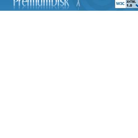
Принцесса Ле
The Swan Prince
Планета сокровищ 