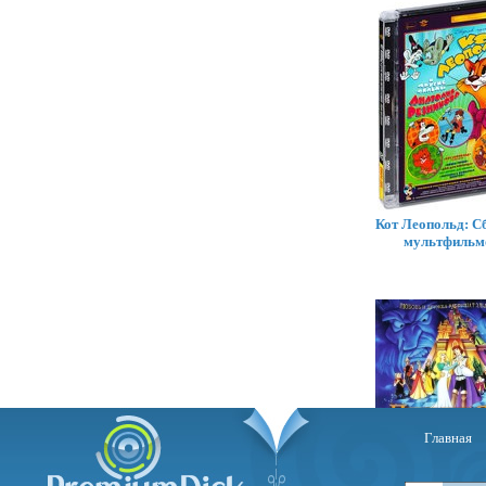
Кот Леопольд: С
мультфильм
Главная