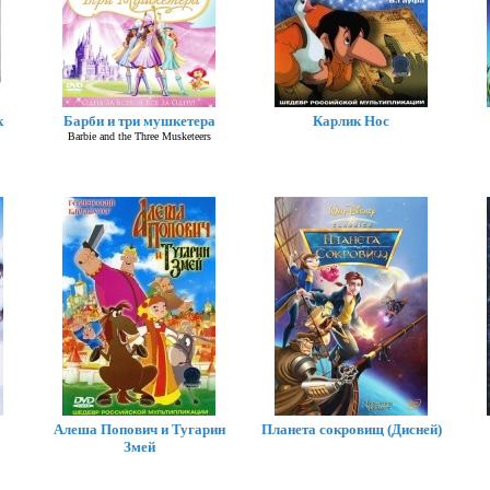
к
Барби и три мушкетера
Карлик Нос
Barbie and the Three Musketeers
Алеша Попович и Тугарин
Планета сокровищ (Дисней)
Змей