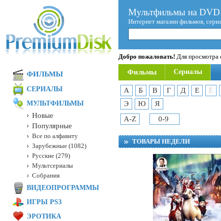
Мультфильмы на DVD 
Интернет магазин фильмов, сери
Добро пожаловать!
Для просмотра с
Фильмы
Сериалы
ФИЛЬМЫ
СЕРИАЛЫ
А
Б
В
Г
Д
Е
Ё
МУЛЬТФИЛЬМЫ
Э
Ю
Я
Новые
A-Z
0-9
Популярные
Все по алфавиту
ТОВАРЫ НЕДЕЛИ
Зарубежные (1082)
Русские (279)
Мультсериалы
Собрания
ВИДЕОПРОГРАММЫ
ИГРЫ PS3
ЭРОТИКА