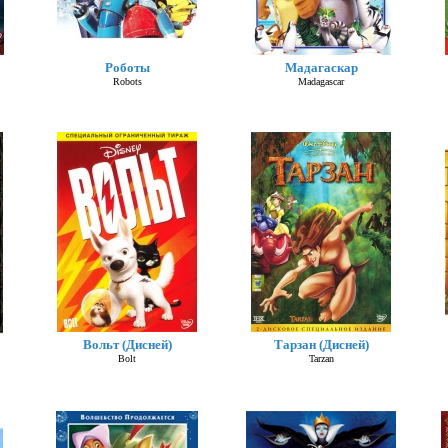
Роботы
Мадагаскар
Robots
Madagascar
Вольт (Дисней)
Тарзан (Дисней)
Bolt
Tarzan