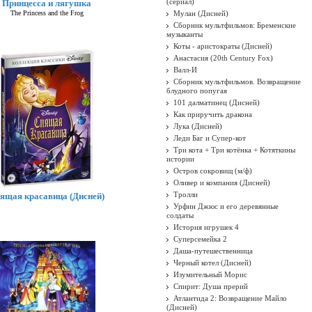
(сериал)
Принцесса и лягушка
The Princess and the Frog
Мулан (Дисней)
Сборник мультфильмов: Бременские
музыканты
Коты - аристократы (Дисней)
Анастасия (20th Century Fox)
Валл-И
Сборник мультфильмов. Возвращение
блудного попугая
101 далматинец (Дисней)
Как приручить дракона
Лука (Дисней)
Леди Баг и Супер-кот
Три кота + Три котёнка + Котяткины
истории
Остров сокровищ (м/ф)
Оливер и компания (Дисней)
Тролли
ящая красавица (Дисней)
Урфин Джюс и его деревянные
солдаты
История игрушек 4
Суперсемейка 2
Даша-путешественница
Черный котел (Дисней)
Изумительный Морис
Спирит: Душа прерий
Атлантида 2: Возвращение Майло
(Дисней)