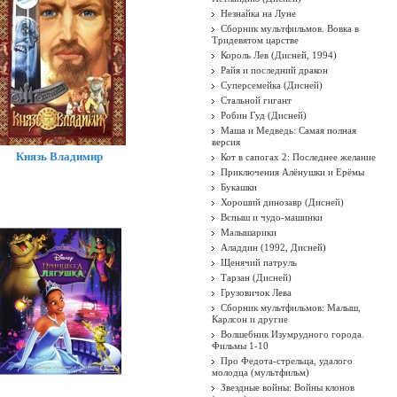
Незнайка на Луне
Сборник мультфильмов. Вовка в
Тридевятом царстве
Король Лев (Дисней, 1994)
Райя и последний дракон
Суперсемейка (Дисней)
Стальной гигант
Робин Гуд (Дисней)
Маша и Медведь: Самая полная
версия
Князь Владимир
Кот в сапогах 2: Последнее желание
Приключения Алёнушки и Ерёмы
Букашки
Хороший динозавр (Дисней)
Вспыш и чудо-машинки
Малышарики
Аладдин (1992, Дисней)
Щенячий патруль
Тарзан (Дисней)
Грузовичок Лева
Сборник мультфильмов: Малыш,
Карлсон и другие
Волшебник Изумрудного города.
Фильмы 1-10
Про Федота-стрельца, удалого
молодца (мультфильм)
Звездные войны: Войны клонов