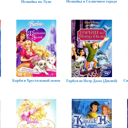
Незнайка в Солнечном городе
Незнайка на Луне
Барби и Хрустальный замок
Сп
Горбун из Нотр Дама (Дисней)