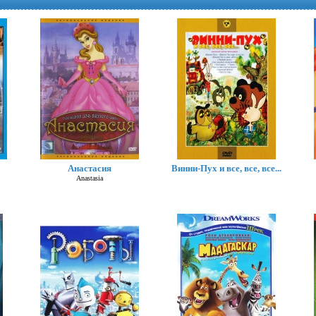
Анастасия
Винни-Пух и все, все, все...
В чужой шкуре (2026)
Anastasia
Swapped