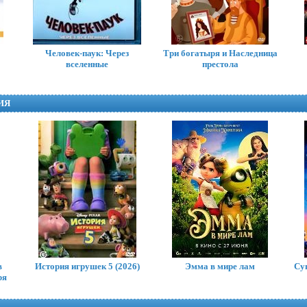
Человек-паук: Через
Три богатыря и Наследница
вселенные
престола
ИЯ
ЛЕГО Фильм-2
The Lego Movie 2: The Second Part
в
История игрушек 5 (2026)
Эмма в мире лам
Су
ря