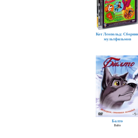
Кот Леопольд: Сборни
мультфильмов
Балто
Balto