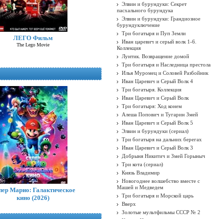
Элвин и бурундуки: Секрет
пасхального бурундука
Элвин и бурундуки: Грандиозное
бурундуключение
Три богатыря и Пуп Земли
ЛЕГО Фильм
Иван царевич и серый волк 1-6.
The Lego Movie
Коллекция
Лунтик. Возвращение домой
Три богатыря и Наследница престола
Илья Муромец и Соловей Разбойник
Иван Царевич и Серый Волк 4
Три богатыря. Коллекция
Иван Царевич и Серый Волк
Три богатыря: Ход конем
Алеша Попович и Тугарин Змей
Иван Царевич и Серый Волк 5
Элвин и бурундуки (сериал)
Три богатыря на дальних берегах
Иван Царевич и Серый Волк 3
Добрыня Никитич и Змей Горыныч
Три кота (сериал)
Князь Владимир
Новогоднее волшебство вместе с
Машей и Медведем
пер Марио: Галактическое
Три богатыря и Морской царь
кино (2026)
Вверх
Золотые мультфильмы СССР № 2