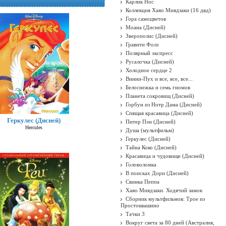
Карлик Нос
Коллекция Хаяо Миядзаки (16 двд)
Гора самоцветов
Моана (Дисней)
Зверополис (Дисней)
Гравити Фолз
Полярный экспресс
Русалочка (Дисней)
Холодное сердце 2
Винни-Пух и все, все, все...
Белоснежка и семь гномов
Планета сокровищ (Дисней)
Горбун из Нотр Дама (Дисней)
Спящая красавица (Дисней)
Геркулес (Дисней)
Питер Пэн (Дисней)
Hercules
Душа (мультфильм)
Геркулес (Дисней)
Тайна Коко (Дисней)
Красавица и чудовище (Дисней)
Головоломка
В поисках Дори (Дисней)
Свинка Пеппа
Хаяо Миядзаки. Ходячий замок
Сборник мультфильмов: Трое из
Простоквашино
Тачки 3
Вокруг света за 80 дней (Австралия,