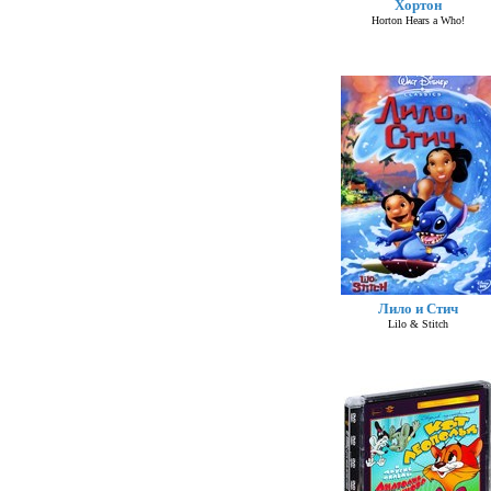
Хортон
Horton Hears a Who!
Лило и Стич
Lilo & Stitch