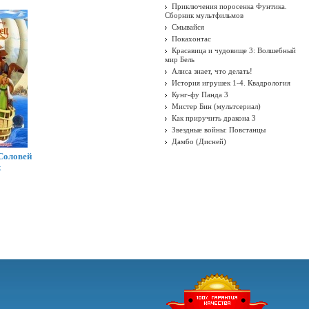
Приключения поросенка Фунтика.
Сборник мультфильмов
Смывайся
Покахонтас
Красавица и чудовище 3: Волшебный
мир Бель
Алиса знает, что делать!
История игрушек 1-4. Квадрология
Кунг-фу Панда 3
Мистер Бин (мультсериал)
Как приручить дракона 3
Звездные войны: Повстанцы
Дамбо (Дисней)
Соловей
к