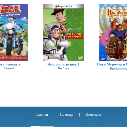
ога и копыта
История игрушек 1
Илья Муромец и 
Barnyard
Toy Story
Разбойни
Главная
|
Помощь
|
Контакты
20 : 2.78