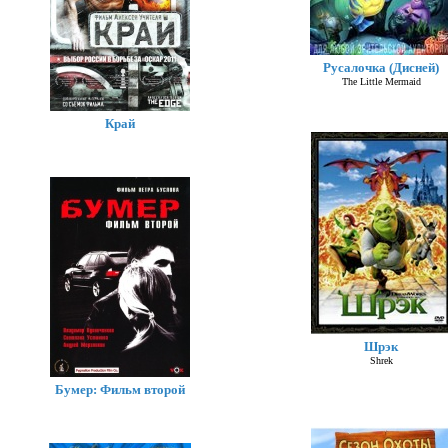
Русалочка (Дисней)
The Little Mermaid
Край
Шрэк
Shrek
Бумер: Фильм второй