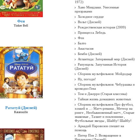
1972)
Хаяо Миядзаки. Унесенные
призраками
Холодное сердце
Феи
Вольт (Дисней)
Tinker Bell
Рождественская история (2009)
Принцесса Лебедь
Феи
Балто
Анастасия
Бемби (Дисней)
Атлантида: Затерянный мир (Дисней)
Рапунцель: Запутанная История
(Дисней)
Сборник мультфильмов: Мойдодыр
Ну, погоди!
Сборник мультфильмов: Чебурашка и
крокодил Гена
Том и Джерри (Старая классика)
Тайная жизнь домашних животных
Сборник мультфильмов Про футбол,
Рататуй (Дисней)
хоккей и ...: Матч-реванш , Метеор на
Ratatouille
ринге , Необыкновенный матч , Старые
знакомые , Талант и поклонники ,
Футбольные звезды , Шайбу! Шайбу!
Аркадий Паровозов спешит на
помощь
Питер Пэн 2: Возвращение в
Нетландию (Дисней)