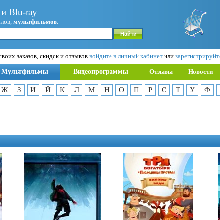
и Blu-ray
алов,
мультфильмов
.
воих заказов, скидок и отзывов
войдите в личный кабинет
или
зарегистрируйт
Мультфильмы
Видеопрограммы
Отзывы
Новости
Ж
З
И
Й
К
Л
М
Н
О
П
Р
С
Т
У
Ф