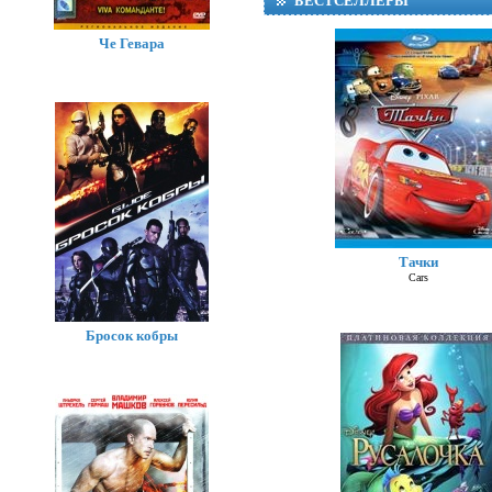
БЕСТСЕЛЛЕРЫ
Че Гевара
Тачки
Cars
Бросок кобры