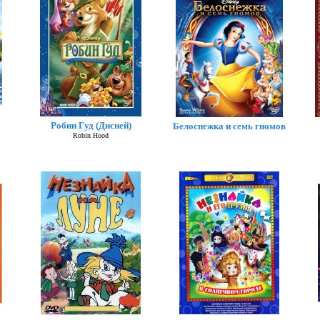
Робин Гуд (Дисней)
Белоснежка и семь гномов
Robin Hood