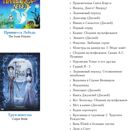
Приключения Санта Клауса
Вперед, Диего! Вперед!
Ледниковый период
Динозавр (Дисней)
Винни и Слонотоп (Дисней)
Первый отряд
Принцесса Лебедь
Казаки: Сборник мультфильмов
The Swan Princess
Энканто (Дисней)
Фиксики: Любимые серии
Монстры на каникулах 3: Море зовёт
Сборник мультфильмов: Сказки А.С.
Пушкина
Паровозик Томас и его друзья
Гадкий Я - 3
Ледниковый период: Столкновение
неизбежно
Коралина в Стране Кошмаров
Фердинанд
Пиноккио (Дисней)
Книга Джунглей (Дисней)
Кот Леопольд: Сборник мультфильмов
Меч в камне (Дисней)
Будни аэропорта
Труп невесты
Красавица и чудовище 2: Чудесное
Рождество
Corpse Bride
Конь Юлий и большие скачки
Лило и Стич