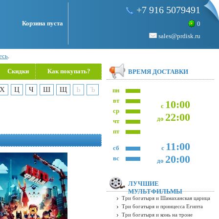
+7 916 5079491
Корзина пуста
0
sales@prdisk.ru
есь
.
Скидки
Как покупать?
ВРЕМЯ ДОСТАВКИ
Х
Ц
Ч
Ш
Щ
Ь
Ъ
пн
вт
10:00
с
ср
22:00
до
чт
пт
11:00
сб
с
20:00
вс
до
ЛУЧШИЕ
МУЛЬТФИЛЬМЫ
Три богатыря и Шамаханская царица
Три богатыря и принцесса Египта
Три богатыря и конь на троне