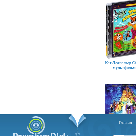
Кот Леопольд: С
мультфильм
Главная