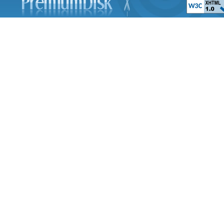
Принцесса Ле
The Swan Prince
Планета сокровищ 