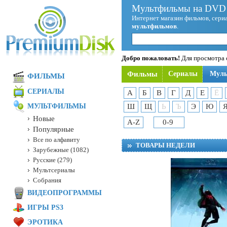
Мультфильмы на DVD 
Интернет магазин фильмов, сериа
мультфильмов
.
Добро пожаловать!
Для просмотра с
Фильмы
Сериалы
Мул
ФИЛЬМЫ
СЕРИАЛЫ
А
Б
В
Г
Д
Е
Ё
МУЛЬТФИЛЬМЫ
Ш
Щ
Ь
Ъ
Э
Ю
Новые
A-Z
0-9
Популярные
Все по алфавиту
ТОВАРЫ НЕДЕЛИ
Зарубежные (1082)
Русские (279)
Мультсериалы
Собрания
ВИДЕОПРОГРАММЫ
ИГРЫ PS3
ЭРОТИКА