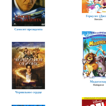
Геркулес (Дис
Hercules
Самолет президента
Мадагаска
Madagascar
Чернильное сердце