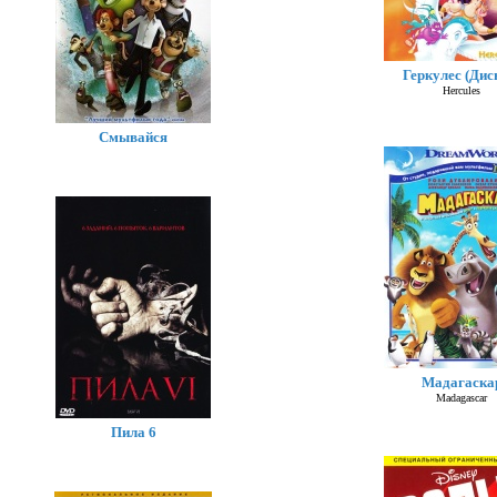
Геркулес (Дис
Hercules
Смывайся
Мадагаска
Madagascar
Пила 6