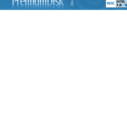
Принцесса Ле
The Swan Prince
Планета сокровищ 