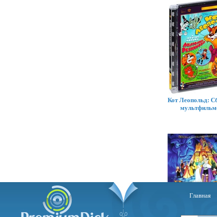
Кот Леопольд: С
мультфильм
Главная