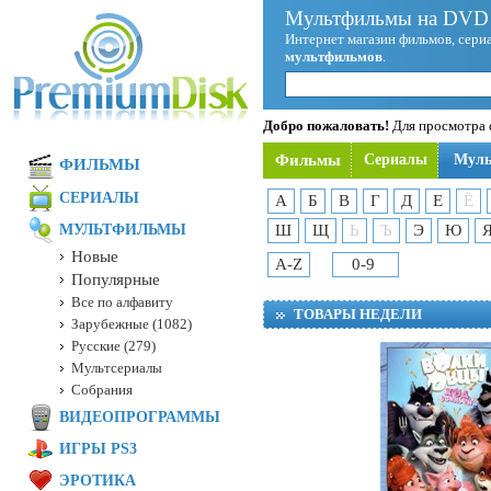
Мультфильмы на DVD 
Интернет магазин фильмов, сериа
мультфильмов
.
Добро пожаловать!
Для просмотра с
Фильмы
Сериалы
Мул
ФИЛЬМЫ
СЕРИАЛЫ
А
Б
В
Г
Д
Е
Ё
МУЛЬТФИЛЬМЫ
Ш
Щ
Ь
Ъ
Э
Ю
Новые
A-Z
0-9
Популярные
Все по алфавиту
ТОВАРЫ НЕДЕЛИ
Зарубежные (1082)
Русские (279)
Мультсериалы
Собрания
ВИДЕОПРОГРАММЫ
ИГРЫ PS3
ЭРОТИКА