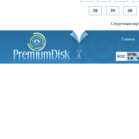
38
39
40
Следующая кар
Главная