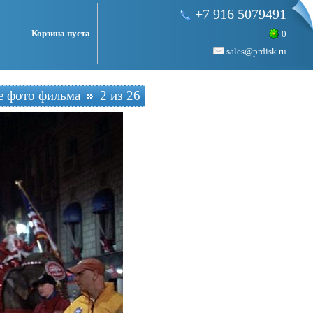
+7 916 5079491
Корзина пуста
0
sales@prdisk.ru
е фото фильма
2 из 26