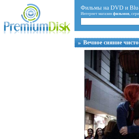
Фильмы на DVD и Blu-
Интернет магазин
фильмов
, сер
Вечное сияние чисто