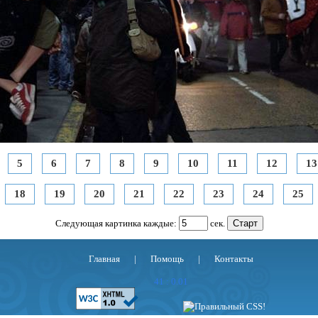
5
6
7
8
9
10
11
12
13
18
19
20
21
22
23
24
25
Следующая картинка каждые:
сек.
Главная
|
Помощь
|
Контакты
41 : 0.01