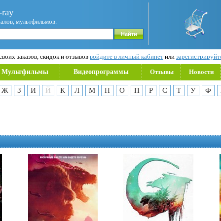
ray
иалов, мультфильмов.
воих заказов, скидок и отзывов
войдите в личный кабинет
или
зарегистрируйт
Мультфильмы
Видеопрограммы
Отзывы
Новости
Ж
З
И
Й
К
Л
М
Н
О
П
Р
С
Т
У
Ф