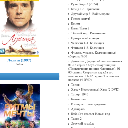
Руки Вверх! (2024)
Блэйд 1-3. Трилогия
Другой мир 5: Войны крови
Гитлер капут!
Веном
Ёлки / Ёлки 2
Тёмный мир: Равновесие
Призрачный гонщик
Челюсти 1-4. Коллекция
Фантазм 1-5. Коллекция
Фильмы ужасов. Коллекционный
сборник №30
Лолита (1997)
Детектив: Двадцатый век начинается.
Lolita
01-02 серии / Клуб самоубийц или …
(Приключения принца Флоризеля). 01-
03 серии / Секретная служба его
величества. 01-12 серии / Сломанная
подкова (4 DVD)
Топор
Халк + Невероятный Халк (2 DVD)
Топор. 1945
Бешенство
В спорте только девушки
Адмиралъ
Баба Яга спасает Новый год
Такси 2
Летучий корабль