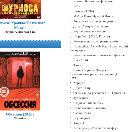
Бэтмен: Коллекция фильмов
Бабло
Няньки (1994)
Майор Гром: Чумной Доктор
Знакомство со спартанцами
иоса: Хроники Безумного
Другой мир 2: Эволюция
Макса
Черная молния (Россия)
Furiosa: A Mad Max Saga
Нюрнберг (2023, Россия)
Реальные пацаны против зомби
Полицейский с Рублёвки. Новогодний
беспредел
Иван Васильевич меняет профессию
Ёлки 1914
Такси
Суперсборник: Выпуск 1:
Современное российское кино (10
DVD)
Хардкор
Другой мир
От заката до рассвета 1-3. Трилогия
Зубастики
Свадьба в Малиновке
На безымянной высоте
Сказка. Есть
Обсессия (2026)
Черная роза
Obsession
Такси 4
Антибумер / Ехали два шофера