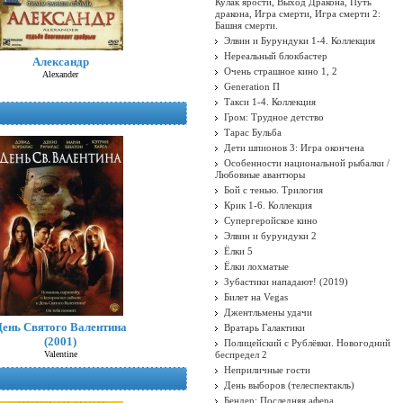
Кулак ярости, Выход Дракона, Путь
дракона, Игра смерти, Игра смерти 2:
Башня смерти.
Элвин и Бурундуки 1-4. Коллекция
Нереальный блокбастер
Александр
Очень страшное кино 1, 2
Alexander
Generation П
Такси 1-4. Коллекция
Гром: Трудное детство
Тарас Бульба
Дети шпионов 3: Игра окончена
Особенности национальной рыбалки /
Любовные авантюры
Бой с тенью. Трилогия
Крик 1-6. Коллекция
Супергеройское кино
Элвин и бурундуки 2
Ёлки 5
Ёлки лохматые
Зубастики нападают! (2019)
Билет на Vegas
Джентльмены удачи
День Святого Валентина
Вратарь Галактики
(2001)
Полицейский с Рублёвки. Новогодний
Valentine
беспредел 2
Неприличные гости
День выборов (телеспектакль)
Бендер: Последняя афера