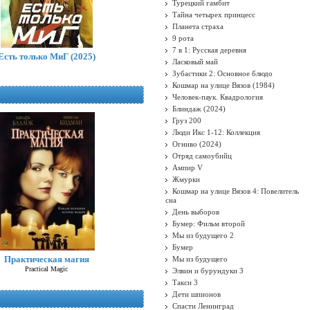
Турецкий гамбит
Тайна четырех принцесс
Планета страха
9 рота
7 в 1: Русская деревня
Есть только МиГ (2025)
Ласковый май
Зубастики 2: Основное блюдо
Кошмар на улице Вязов (1984)
Человек-паук. Квадрология
Блиндаж (2024)
Груз 200
Люди Икс 1-12: Коллекция
Огниво (2024)
Отряд самоубийц
Ампир V
Жмурки
Кошмар на улице Вязов 4: Повелитель
сна
День выборов
Бумер: Фильм второй
Мы из будущего 2
Бумер
Практическая магия
Мы из будущего
Practical Magic
Элвин и бурундуки 3
Такси 3
Дети шпионов
Спасти Ленинград