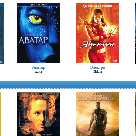
Шоколад (Д. Депп)
Аватар
Электра
Chocolat
Avatar
Elektra