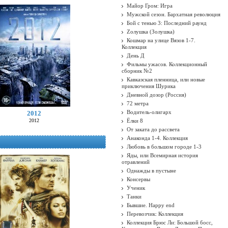
Майор Гром: Игра
Мужской сезон. Бархатная революция
Бой с тенью 3: Последний раунд
Zолушка (Золушка)
Кошмар на улице Вязов 1-7.
Коллекция
День Д
Фильмы ужасов. Коллекционный
сборник №2
Кавказская пленница, или новые
приключения Шурика
Дневной дозор (Россия)
72 метра
Водитель-олигарх
2012
2012
Ёлки 8
От заката до рассвета
Анаконда 1-4. Коллекция
Любовь в большом городе 1-3
Яды, или Всемирная история
отравлений
Однажды в пустыне
Консервы
Ученик
Танки
Бывшие. Happy end
Перевозчик: Коллекция
Коллекция Брюс Ли: Большой босс,