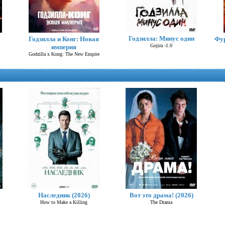
Годзилла: Минус один
Годзилла и Конг: Новая
Фур
Gojira -1.0
империя
Godzilla x Kong: The New Empire
Руки Вверх! (2024)
Наследник (2026)
Вот это драма! (2026)
How to Make a Killing
The Drama