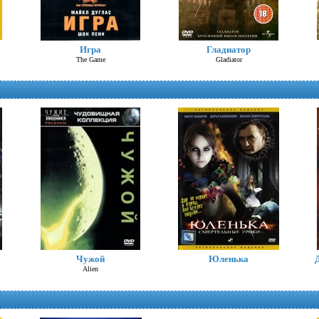
Троя
Игра
Гладиатор
Troy
The Game
Gladiator
Алиса в стране чудес (Д.Депп)
Alice in Wonderland
Чужой
Юленька
Alien