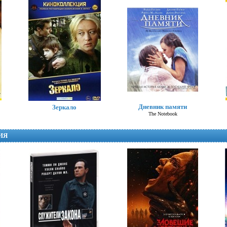
Хлоя
Дневник памяти
Зеркало
Chloe
The Notebook
ИЯ