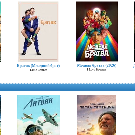
Модная братва (2026)
Братик (Младший брат)
I Love Boosters
Little Brother