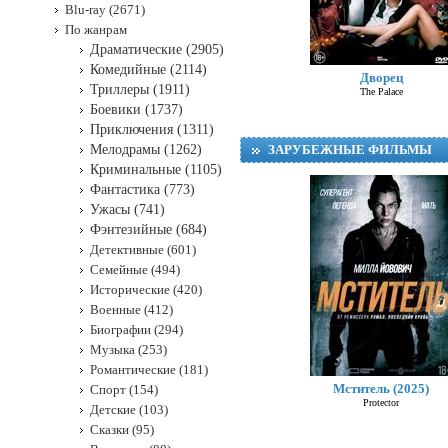
Blu-ray (2671)
По жанрам
Драматические (2905)
Комедийные (2114)
Дворец
Триллеры (1911)
The Palace
Боевики (1737)
Приключения (1311)
Мелодрамы (1262)
ЗАРУБЕЖНЫЕ ФИЛЬМЫ
Криминальные (1105)
Фантастика (773)
Ужасы (741)
Фэнтезийные (684)
Детективные (601)
Семейные (494)
Исторические (420)
Военные (412)
Биографии (294)
Музыка (253)
Романтические (181)
Мститель (2025)
Спорт (154)
Protector
Детские (103)
Сказки (95)