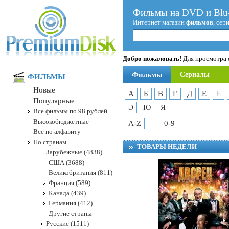
Фильмы на DVD и Blu-
Интернет магазин
фильмов
, сер
Добро пожаловать!
Для просмотра с
Фильмы
Сериалы
ФИЛЬМЫ
Новые
А
Б
В
Г
Д
Е
Ё
Популярные
Э
Ю
Я
Все фильмы по 98 рублей
Высокобюджетные
A-Z
0-9
Все по алфавиту
По странам
ТОВАРЫ НЕДЕЛИ
Зарубежные (4838)
США (3688)
Великобритания (811)
Франция (589)
Канада (439)
Германия (412)
Другие страны
Русские (1511)