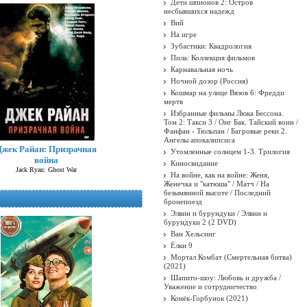
Дети шпионов 2: Остров
несбывшихся надежд
Вий
На игре
Зубастики: Квадрология
Пила: Коллекция фильмов
Карнавальная ночь
Ночной дозор (Россия)
Кошмар на улице Вязов 6: Фредди
мертв
Избранные фильмы Люка Бессона.
Том 2: Такси 3 / Онг Бак. Тайский воин /
Фанфан - Тюльпан / Багровые реки 2.
Ангелы апокалипсиса
Джек Райан: Призрачная
Утомленные солнцем 1-3. Трилогия
война
Киносвидание
Jack Ryan: Ghost War
На войне, как на войне: Женя,
Женечка и "катюша" / Матч / На
безымянной высоте / Последний
бронепоезд
Элвин и бурундуки / Элвин и
бурундуки 2 (2 DVD)
Ван Хельсинг
Ёлки 9
Мортал Комбат (Смертельная битва)
(2021)
Шапито-шоу: Любовь и дружба /
Уважение и сотрудничество
Конёк-Горбунок (2021)