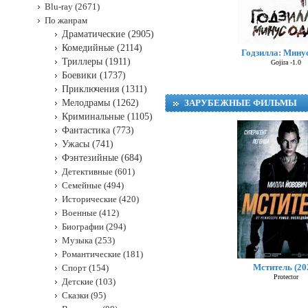
Blu-ray (2671)
По жанрам
Драматические (2905)
Комедийные (2114)
Годзилла: Мину
Триллеры (1911)
Gojira -1.0
Боевики (1737)
Приключения (1311)
Мелодрамы (1262)
ЗАРУБЕЖНЫЕ ФИЛЬМЫ
Криминальные (1105)
Фантастика (773)
Ужасы (741)
Фэнтезийные (684)
Детективные (601)
Семейные (494)
Исторические (420)
Военные (412)
Биографии (294)
Музыка (253)
Оме
Романтические (181)
Мститель (20
Спорт (154)
Protector
Детские (103)
Сказки (95)