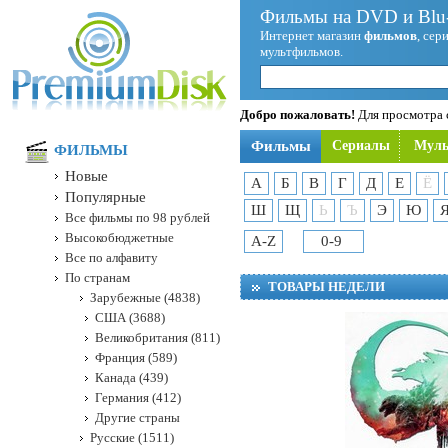
Фильмы на DVD и Blu-
Интернет магазин
фильмов
, сер
мультфильмов.
Добро пожаловать!
Для просмотра с
Фильмы
Сериалы
Мул
ФИЛЬМЫ
Новые
А
Б
В
Г
Д
Е
Ё
Популярные
Ш
Щ
Ь
Ъ
Э
Ю
Все фильмы по 98 рублей
Высокобюджетные
A-Z
0-9
Все по алфавиту
По странам
ТОВАРЫ НЕДЕЛИ
Зарубежные (4838)
США (3688)
Великобритания (811)
Франция (589)
Канада (439)
Германия (412)
Другие страны
Русские (1511)