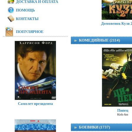
ДОСТАВКА И ОПЛАТА
ПОМОЩЬ
Модная братва 
I Love Boosters
КОНТАКТЫ
Домовенок Кузя 2
ПОПУЛЯРНОЕ
КОМЕДИЙНЫЕ (2114)
Самолет президента
Пипец
Kick-Ass
БОЕВИКИ (1737)