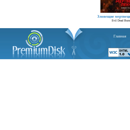
Зловещие мертвец
Evil Dead Burn
Главная
Се