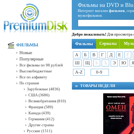
Фильмы на DVD и Blu-
Интернет магазин
фильмов
, сер
мультфильмов.
Добро пожаловать!
Для просмотра с
Фильмы
Сериалы
Мул
ФИЛЬМЫ
Новые
А
Б
В
Г
Д
Е
Ё
Популярные
Ш
Щ
Ь
Ъ
Э
Ю
Все фильмы по 98 рублей
Высокобюджетные
A-Z
0-9
Все по алфавиту
По странам
ТОВАРЫ НЕДЕЛИ
Зарубежные (4836)
США (3686)
Великобритания (810)
Франция (589)
Канада (439)
Германия (412)
Другие страны
Русские (1511)