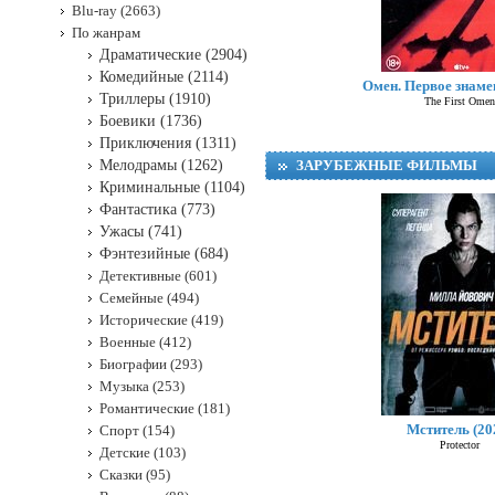
Blu-ray (2663)
По жанрам
Драматические (2904)
Комедийные (2114)
Омен. Первое знамен
Триллеры (1910)
The First Omen
Боевики (1736)
Приключения (1311)
Мелодрамы (1262)
ЗАРУБЕЖНЫЕ ФИЛЬМЫ
Криминальные (1104)
Фантастика (773)
Ужасы (741)
Фэнтезийные (684)
Детективные (601)
Семейные (494)
Исторические (419)
Военные (412)
Биографии (293)
Музыка (253)
Романтические (181)
Мститель (20
Спорт (154)
Protector
Детские (103)
Сказки (95)