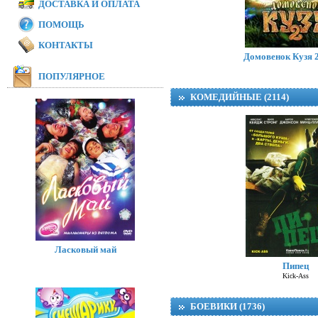
ДОСТАВКА И ОПЛАТА
ПОМОЩЬ
Модная братва 
I Love Boosters
КОНТАКТЫ
Домовенок Кузя 2
ПОПУЛЯРНОЕ
КОМЕДИЙНЫЕ (2114)
Ласковый май
Пипец
Kick-Ass
БОЕВИКИ (1736)