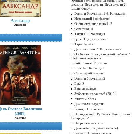
Кулак ярости, Выход Дракона, Путь
дракона, Игра смерти, Игра смерти 2:
Башня смерти.
Элвин и Бурундуки 1-4. Коллекция
Нереальный блокбастер
Александр
Очень страшное кино 1, 2
Alexander
Generation П
Такси 1-4. Коллекция
Гром: Трудное детство
Тарас Бульба
Дети шпионов 3: Игра окончена
Особенности национальной рыбалки /
Любовные авантюры
Бой с тенью. Трилогия
Крик 1-6. Коллекция
Супергеройское кино
Элвин и бурундуки 2
Ёлки 5
Ёлки лохматые
Зубастики нападают! (2019)
Билет на Vegas
Джентльмены удачи
День Святого Валентина
Вратарь Галактики
(2001)
Полицейский с Рублёвки. Новогодний
Valentine
беспредел 2
Неприличные гости
День выборов (телеспектакль)
Бендер: Последняя афера