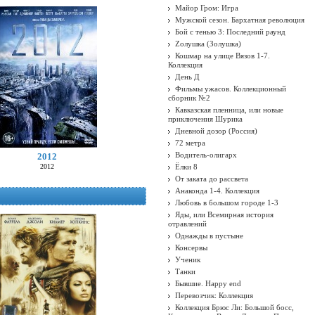
Майор Гром: Игра
Мужской сезон. Бархатная революция
Бой с тенью 3: Последний раунд
Zолушка (Золушка)
Кошмар на улице Вязов 1-7.
Коллекция
День Д
Фильмы ужасов. Коллекционный
сборник №2
Кавказская пленница, или новые
приключения Шурика
Дневной дозор (Россия)
72 метра
Водитель-олигарх
2012
2012
Ёлки 8
От заката до рассвета
Анаконда 1-4. Коллекция
Любовь в большом городе 1-3
Яды, или Всемирная история
отравлений
Однажды в пустыне
Консервы
Ученик
Танки
Бывшие. Happy end
Перевозчик: Коллекция
Коллекция Брюс Ли: Большой босс,