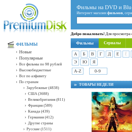
Фильмы на DVD и Blu-
Интернет магазин
фильмов
, сер
Добро пожаловать!
Для просмотра с
Фильмы
Сериалы
ФИЛЬМЫ
Новые
А
Б
В
Г
Д
Е
Ё
Популярные
Э
Ю
Я
Все фильмы по 98 рублей
Высокобюджетные
A-Z
0-9
Все по алфавиту
По странам
ТОВАРЫ НЕДЕЛИ
Зарубежные (4838)
США (3688)
Великобритания (811)
Франция (589)
Канада (439)
Германия (412)
Другие страны
Русские (1511)