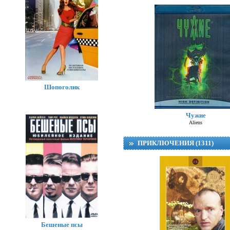
Шопоголик
Чужие
Aliens
ПРИКЛЮЧЕНИЯ (1311)
Бешеные псы