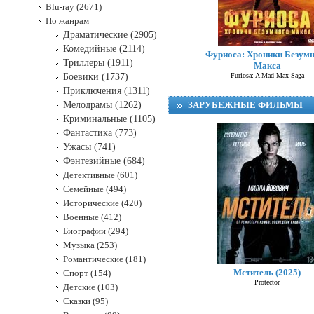
Blu-ray (2671)
По жанрам
Драматические (2905)
Комедийные (2114)
Фуриоса: Хроники Безум
Триллеры (1911)
Макса
Боевики (1737)
Furiosa: A Mad Max Saga
Приключения (1311)
Мелодрамы (1262)
ЗАРУБЕЖНЫЕ ФИЛЬМЫ
Криминальные (1105)
Фантастика (773)
Ужасы (741)
Фэнтезийные (684)
Детективные (601)
Семейные (494)
Исторические (420)
Военные (412)
Биографии (294)
Музыка (253)
Романтические (181)
Мститель (2025)
Спорт (154)
Protector
Детские (103)
Сказки (95)