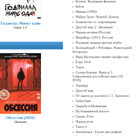
Бэтмен: Коллекция фильмов
Бабло
Няньки (1994)
Майор Гром: Чумной Доктор
Знакомство со спартанцами
Годзилла: Минус один
Другой мир 2: Эволюция
Gojira -1.0
Черная молния (Россия)
Нюрнберг (2023, Россия)
Реальные пацаны против зомби
Полицейский с Рублёвки. Новогодний
беспредел
Иван Васильевич меняет профессию
Ёлки 1914
Такси
Суперсборник: Выпуск 1:
Современное российское кино (10
DVD)
Хардкор
Другой мир
От заката до рассвета 1-3. Трилогия
Зубастики
Свадьба в Малиновке
На безымянной высоте
Сказка. Есть
Обсессия (2026)
Черная роза
Obsession
Такси 4
Антибумер / Ехали два шофера