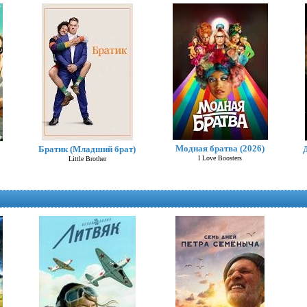
Модная братва (2026)
Братик (Младший брат)
I Love Boosters
Little Brother