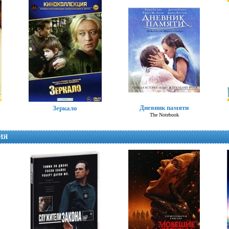
Хлоя
Дневник памяти
Зеркало
Chloe
The Notebook
ИЯ