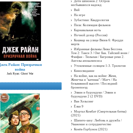
Дети шпионов 2: Остров
несбывшихся надежд
Вий
На игре
Зубастики: Квадрология
Пила: Коллекция фильмов
Карнавальная ночь
Ночной дозор (Россия)
Кошмар на улице Вязов 6: Фредди
мертв
Избранные фильмы Люка Бессона.
Том 2: Такси 3 / Онг Бак. Тайский воин /
Фанфан - Тюльпан / Багровые реки 2.
Ангелы апокалипсиса
Джек Райан: Призрачная
Утомленные солнцем 1-3. Трилогия
война
Киносвидание
Jack Ryan: Ghost War
На войне, как на войне: Женя,
Женечка и "катюша" / Матч / На
безымянной высоте / Последний
бронепоезд
Элвин и бурундуки / Элвин и
бурундуки 2 (2 DVD)
Ван Хельсинг
Ёлки 9
Мортал Комбат (Смертельная битва)
(2021)
Шапито-шоу: Любовь и дружба /
Уважение и сотрудничество
Конёк-Горбунок (2021)