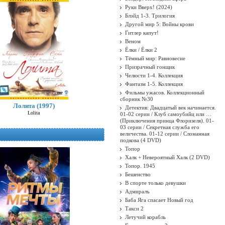
Руки Вверх! (2024)
Блэйд 1-3. Трилогия
Другой мир 5: Войны крови
Гитлер капут!
Веном
Ёлки / Ёлки 2
Тёмный мир: Равновесие
Призрачный гонщик
Челюсти 1-4. Коллекция
Фантазм 1-5. Коллекция
Фильмы ужасов. Коллекционный
сборник №30
Лолита (1997)
Детектив: Двадцатый век начинается.
Lolita
01-02 серии / Клуб самоубийц или …
(Приключения принца Флоризеля). 01-
03 серии / Секретная служба его
величества. 01-12 серии / Сломанная
подкова (4 DVD)
Топор
Халк + Невероятный Халк (2 DVD)
Топор. 1945
Бешенство
В спорте только девушки
Адмиралъ
Баба Яга спасает Новый год
Такси 2
Летучий корабль