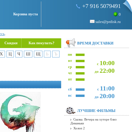
+7 916 5079491
Корзина пуста
0
sales@prdisk.ru
есь
.
Скидки
Как покупать?
ВРЕМЯ ДОСТАВКИ
Х
Ц
Ч
Ш
Щ
Ь
Ъ
пн
вт
10:00
с
ср
22:00
до
чт
пт
11:00
сб
с
20:00
вс
до
ЛУЧШИЕ ФИЛЬМЫ
Сказка. Вечера на хуторе близ
Диканьки
Холоп 2