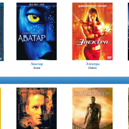
Шоколад (Д. Депп)
Аватар
Электра
Chocolat
Avatar
Elektra