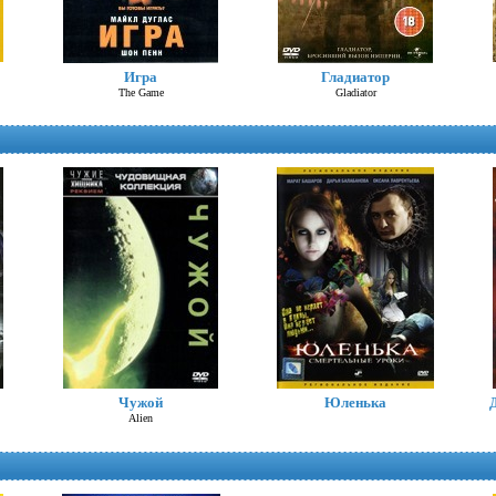
Троя
Игра
Гладиатор
Troy
The Game
Gladiator
Алиса в стране чудес (Д.Депп)
Alice in Wonderland
Чужой
Юленька
Alien