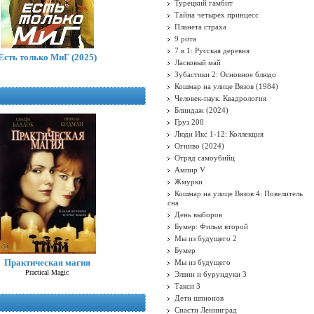
Турецкий гамбит
Тайна четырех принцесс
Планета страха
9 рота
7 в 1: Русская деревня
Есть только МиГ (2025)
Ласковый май
Зубастики 2: Основное блюдо
Кошмар на улице Вязов (1984)
Человек-паук. Квадрология
Блиндаж (2024)
Груз 200
Люди Икс 1-12: Коллекция
Огниво (2024)
Отряд самоубийц
Ампир V
Жмурки
Кошмар на улице Вязов 4: Повелитель
сна
День выборов
Бумер: Фильм второй
Мы из будущего 2
Бумер
Практическая магия
Мы из будущего
Practical Magic
Элвин и бурундуки 3
Такси 3
Дети шпионов
Спасти Ленинград