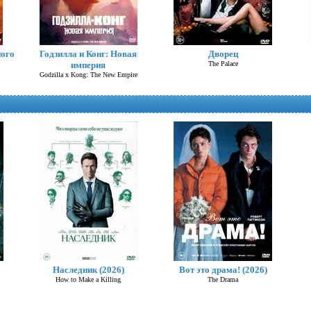
ного
Годзилла и Конг: Новая
Дворец
империя
The Palace
Godzilla x Kong: The New Empire
Омен. Первое знамение (2024)
The First Omen
Наследник (2026)
Вот это драма! (2026)
How to Make a Killing
The Drama