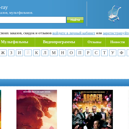
ray
иалов, мультфильмов.
воих заказов, скидок и отзывов
войдите в личный кабинет
или
зарегистрируйт
Мультфильмы
Видеопрограммы
Отзывы
Новости
Ж
З
И
Й
К
Л
М
Н
О
П
Р
С
Т
У
Ф