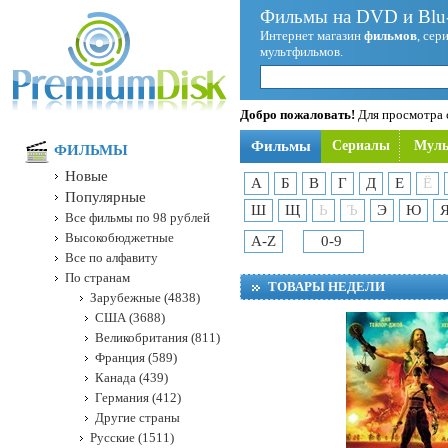
Фильмы на DVD и Blu-
Интернет магазин
фильмов
, сер
мультфильмов.
Добро пожаловать!
Для просмотра с
Фильмы
Сериалы
Мул
ФИЛЬМЫ
Новые
А
Б
В
Г
Д
Е
Ё
Популярные
Ш
Щ
Ь
Ъ
Э
Ю
Все фильмы по 98 рублей
Высокобюджетные
A-Z
0-9
Все по алфавиту
По странам
ТОВАРЫ НЕДЕЛИ
Зарубежные (4838)
США (3688)
Великобритания (811)
Франция (589)
Канада (439)
Германия (412)
Другие страны
Русские (1511)