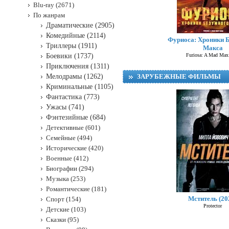
Blu-ray (2671)
По жанрам
Драматические (2905)
Комедийные (2114)
Фуриоса: Хроники 
Триллеры (1911)
Макса
Боевики (1737)
Furiosa: A Mad Max
Приключения (1311)
Мелодрамы (1262)
ЗАРУБЕЖНЫЕ ФИЛЬМЫ
Криминальные (1105)
Фантастика (773)
Ужасы (741)
Фэнтезийные (684)
Детективные (601)
Семейные (494)
Исторические (420)
Военные (412)
Биографии (294)
Музыка (253)
Романтические (181)
Мститель (20
Спорт (154)
Protector
Детские (103)
Сказки (95)