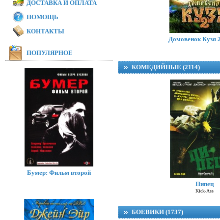
ДОСТАВКА И ОПЛАТА
ПОМОЩЬ
Модная братва 
I Love Boosters
КОНТАКТЫ
Домовенок Кузя 2
ПОПУЛЯРНОЕ
КОМЕДИЙНЫЕ (2114)
Бумер: Фильм второй
Пипец
Kick-Ass
БОЕВИКИ (1737)