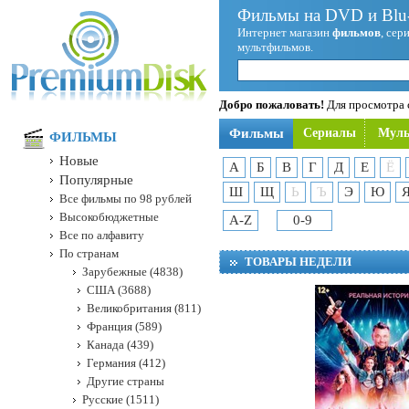
Фильмы на DVD и Blu-
Интернет магазин
фильмов
, сер
мультфильмов.
Добро пожаловать!
Для просмотра с
Фильмы
Сериалы
Мул
ФИЛЬМЫ
Новые
А
Б
В
Г
Д
Е
Ё
Популярные
Ш
Щ
Ь
Ъ
Э
Ю
Все фильмы по 98 рублей
Высокобюджетные
A-Z
0-9
Все по алфавиту
По странам
ТОВАРЫ НЕДЕЛИ
Зарубежные (4838)
США (3688)
Великобритания (811)
Франция (589)
Канада (439)
Германия (412)
Другие страны
Русские (1511)