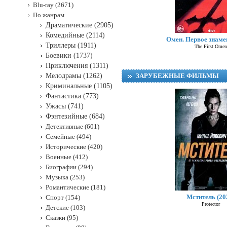
Blu-ray (2671)
По жанрам
Драматические (2905)
Комедийные (2114)
Омен. Первое знамен
Триллеры (1911)
The First Omen
Боевики (1737)
Приключения (1311)
Мелодрамы (1262)
ЗАРУБЕЖНЫЕ ФИЛЬМЫ
Криминальные (1105)
Фантастика (773)
Ужасы (741)
Фэнтезийные (684)
Детективные (601)
Семейные (494)
Исторические (420)
Военные (412)
Биографии (294)
Музыка (253)
Фур
Романтические (181)
Мститель (20
Спорт (154)
Protector
Детские (103)
Сказки (95)