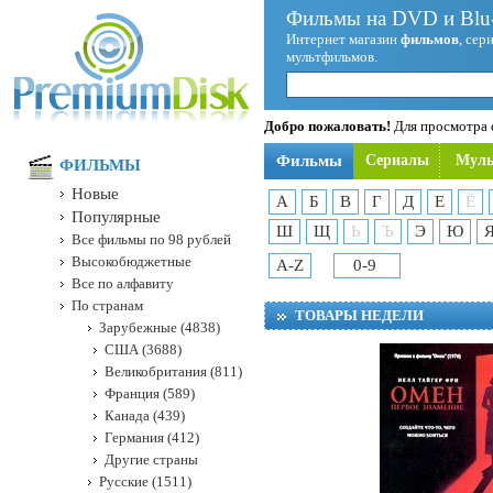
Фильмы на DVD и Blu-
Интернет магазин
фильмов
, сер
мультфильмов.
Добро пожаловать!
Для просмотра с
Фильмы
Сериалы
Мул
ФИЛЬМЫ
Новые
А
Б
В
Г
Д
Е
Ё
Популярные
Ш
Щ
Ь
Ъ
Э
Ю
Все фильмы по 98 рублей
Высокобюджетные
A-Z
0-9
Все по алфавиту
По странам
ТОВАРЫ НЕДЕЛИ
Зарубежные (4838)
США (3688)
Великобритания (811)
Франция (589)
Канада (439)
Германия (412)
Другие страны
Русские (1511)