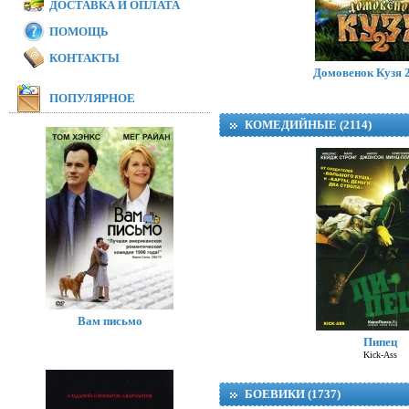
ДОСТАВКА И ОПЛАТА
ПОМОЩЬ
Модная братва 
I Love Boosters
КОНТАКТЫ
Домовенок Кузя 2
ПОПУЛЯРНОЕ
КОМЕДИЙНЫЕ (2114)
Вам письмо
Пипец
Kick-Ass
БОЕВИКИ (1737)