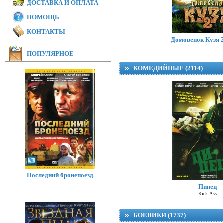
ДОСТАВКА И ОПЛАТА
ПОМОЩЬ
Модная братва 
I Love Boosters
КОНТАКТЫ
Домовенок Кузя 2
ПОПУЛЯРНОЕ
КОМЕДИЙНЫЕ (2114)
Последний бронепоезд
Пипец
Kick-Ass
БОЕВИКИ (1737)