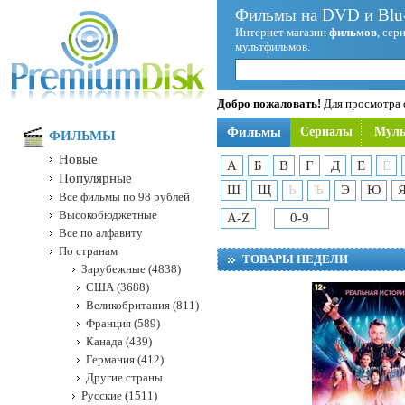
Фильмы на DVD и Blu-
Интернет магазин
фильмов
, сер
мультфильмов.
Добро пожаловать!
Для просмотра с
Фильмы
Сериалы
Мул
ФИЛЬМЫ
Новые
А
Б
В
Г
Д
Е
Ё
Популярные
Ш
Щ
Ь
Ъ
Э
Ю
Все фильмы по 98 рублей
Высокобюджетные
A-Z
0-9
Все по алфавиту
По странам
ТОВАРЫ НЕДЕЛИ
Зарубежные (4838)
США (3688)
Великобритания (811)
Франция (589)
Канада (439)
Германия (412)
Другие страны
Русские (1511)