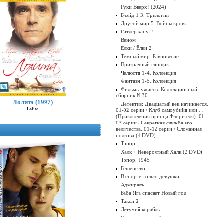
Руки Вверх! (2024)
Блэйд 1-3. Трилогия
Другой мир 5: Войны крови
Гитлер капут!
Веном
Ёлки / Ёлки 2
Тёмный мир: Равновесие
Призрачный гонщик
Челюсти 1-4. Коллекция
Фантазм 1-5. Коллекция
Фильмы ужасов. Коллекционный
сборник №30
Лолита (1997)
Детектив: Двадцатый век начинается.
Lolita
01-02 серии / Клуб самоубийц или …
(Приключения принца Флоризеля). 01-
03 серии / Секретная служба его
величества. 01-12 серии / Сломанная
подкова (4 DVD)
Топор
Халк + Невероятный Халк (2 DVD)
Топор. 1945
Бешенство
В спорте только девушки
Адмиралъ
Баба Яга спасает Новый год
Такси 2
Летучий корабль