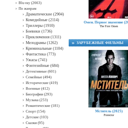
Blu-ray (2663)
По жанрам
Драматические (2904)
Комедийные (2114)
Омен. Первое знамение (2
Триллеры (1910)
The First Omen
Боевики (1736)
Приключения (1311)
Мелодрамы (1262)
ЗАРУБЕЖНЫЕ ФИЛЬМЫ
Криминальные (1104)
Фантастика (773)
Ужасы (741)
Фэнтезийные (684)
Детективные (601)
Семейные (494)
Исторические (419)
Военные (412)
Биографии (293)
Музыка (253)
Романтические (181)
Мститель (2025)
Спорт (154)
Protector
Детские (103)
Сказки (95)