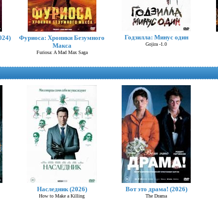
Годзилла: Минус один
024)
Фуриоса: Хроники Безумного
Gojira -1.0
Макса
Furiosa: A Mad Max Saga
Годзилла и Конг: Новая
империя
Наследник (2026)
Вот это драма! (2026)
Godzilla x Kong: The New Empire
How to Make a Killing
The Drama