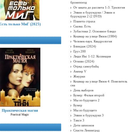
бронепоезд
От заката до рассвета 1-3. Трилогия
Элвин и бурундуки / Элвин и
бурундуки 2 (2 DVD)
Планета страха
Есть только МиГ (2025)
Сказка. Есть
Зубастики 2: Основное блюдо
Кошмар на улице Вязов (1984)
Человек-паук. Квадрология
Блиндаж (2024)
Груз 200
Люди Икс 1-12: Коллекция
Огниво (2024)
Отряд самоубийц
Ампир V
Жмурки
Кошмар на улице Вязов 4: Повелитель
сна
День выборов
Бумер: Фильм второй
Мы из будущего 2
Бумер
Практическая магия
Мы из будущего
Practical Magic
Элвин и бурундуки 3
Такси 3
Дети шпионов
Спасти Ленинград