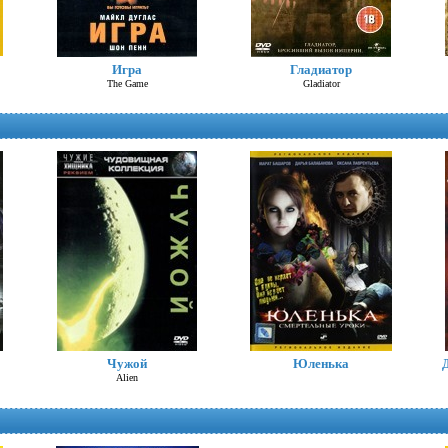
Троя
Игра
Гладиатор
Troy
The Game
Gladiator
Алиса в стране чудес (Д.Депп)
Alice in Wonderland
Чужой
Юленька
Alien