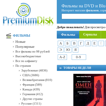
Фильмы на DVD и Blu-
Интернет магазин
фильмов
, сер
Добро пожаловать!
Для просмотра с
Фильмы
Сериалы
ФИЛЬМЫ
Новые
А
Б
В
Г
Д
Е
Ё
Популярные
Э
Ю
Я
Все фильмы по 98 рублей
Высокобюджетные
A-Z
0-9
Все по алфавиту
По странам
ТОВАРЫ НЕДЕЛИ
Зарубежные (4836)
США (3686)
Великобритания (810)
Франция (589)
Канада (439)
Германия (412)
Другие страны
Русские (1511)