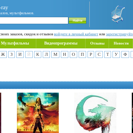
ray
иалов, мультфильмов.
воих заказов, скидок и отзывов
войдите в личный кабинет
или
зарегистрируйт
Мультфильмы
Видеопрограммы
Отзывы
Новости
Ж
З
И
Й
К
Л
М
Н
О
П
Р
С
Т
У
Ф