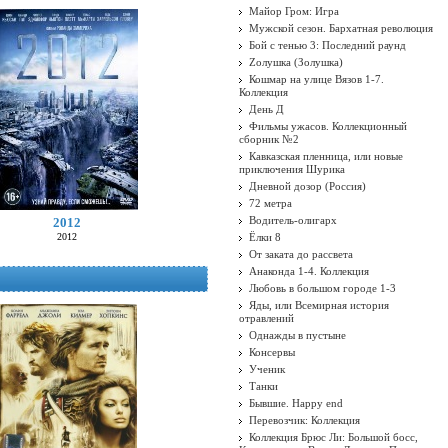
Майор Гром: Игра
Мужской сезон. Бархатная революция
Бой с тенью 3: Последний раунд
Zолушка (Золушка)
Кошмар на улице Вязов 1-7.
Коллекция
День Д
Фильмы ужасов. Коллекционный
сборник №2
Кавказская пленница, или новые
приключения Шурика
Дневной дозор (Россия)
72 метра
Водитель-олигарх
2012
2012
Ёлки 8
От заката до рассвета
Анаконда 1-4. Коллекция
Любовь в большом городе 1-3
Яды, или Всемирная история
отравлений
Однажды в пустыне
Консервы
Ученик
Танки
Бывшие. Happy end
Перевозчик: Коллекция
Коллекция Брюс Ли: Большой босс,