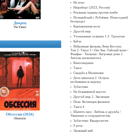
На игре
Нюрнберг (2023, Россия)
Реальные пацаны против зомби
Полицейский с Рублёвки. Новогодний
беспредел
Дворец
Карнавальная ночь
The Palace
Другой мир
Утомленные солнцем 1-3. Трилогия
Бабло
Избранные фильмы Люка Бессона.
Том 2: Такси 3 / Онг Бак. Тайский воин /
Фанфан - Тюльпан / Багровые реки 2.
Ангелы апокалипсиса
Киносвидание
Такси
Свадьба в Малиновке
Дети шпионов 2: Остров
несбывшихся надежд
Зубастики
На безымянной высоте
Другой мир 2: Эволюция
Пила: Коллекция фильмов
Такси 4
Шапито-шоу: Любовь и дружба /
Обсессия (2026)
Уважение и сотрудничество
Obsession
Зубастики: Квадрология
9 рота
Ласковый май