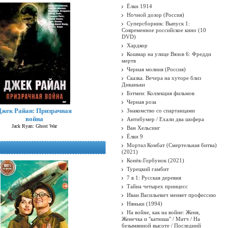
Ёлки 1914
Ночной дозор (Россия)
Суперсборник: Выпуск 1:
Современное российское кино (10
DVD)
Хардкор
Кошмар на улице Вязов 6: Фредди
мертв
Черная молния (Россия)
Сказка. Вечера на хуторе близ
Диканьки
Бэтмен: Коллекция фильмов
Черная роза
Джек Райан: Призрачная
Знакомство со спартанцами
война
Антибумер / Ехали два шофера
Jack Ryan: Ghost War
Ван Хельсинг
Ёлки 9
Мортал Комбат (Смертельная битва)
(2021)
Конёк-Горбунок (2021)
Турецкий гамбит
7 в 1: Русская деревня
Тайна четырех принцесс
Иван Васильевич меняет профессию
Няньки (1994)
На войне, как на войне: Женя,
Женечка и "катюша" / Матч / На
безымянной высоте / Последний