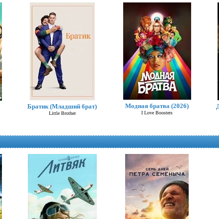
Модная братва (2026)
Братик (Младший брат)
I Love Boosters
Little Brother