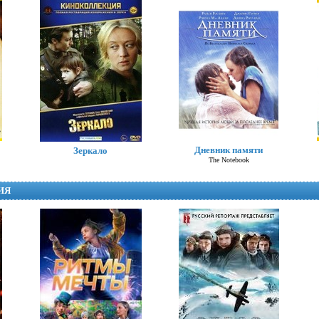
Хлоя
Дневник памяти
Зеркало
Chloe
The Notebook
ИЯ