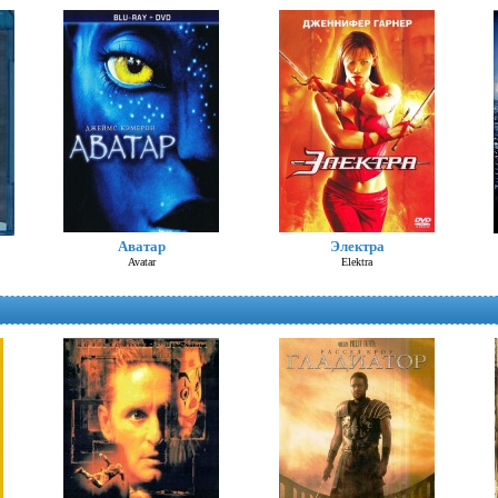
Шоколад (Д. Депп)
Аватар
Электра
Chocolat
Avatar
Elektra