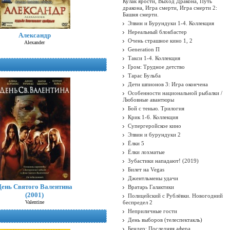
Кулак ярости, Выход Дракона, Путь
дракона, Игра смерти, Игра смерти 2:
Башня смерти.
Элвин и Бурундуки 1-4. Коллекция
Нереальный блокбастер
Александр
Очень страшное кино 1, 2
Alexander
Generation П
Такси 1-4. Коллекция
Гром: Трудное детство
Тарас Бульба
Дети шпионов 3: Игра окончена
Особенности национальной рыбалки /
Любовные авантюры
Бой с тенью. Трилогия
Крик 1-6. Коллекция
Супергеройское кино
Элвин и бурундуки 2
Ёлки 5
Ёлки лохматые
Зубастики нападают! (2019)
Билет на Vegas
Джентльмены удачи
День Святого Валентина
Вратарь Галактики
(2001)
Полицейский с Рублёвки. Новогодний
Valentine
беспредел 2
Неприличные гости
День выборов (телеспектакль)
Бендер: Последняя афера