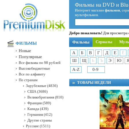
Фильмы на DVD и Blu-
Интернет магазин
фильмов
, сер
мультфильмов.
Добро пожаловать!
Для просмотра с
Фильмы
Сериалы
Мул
ФИЛЬМЫ
Новые
А
Б
В
Г
Д
Е
Ё
Популярные
Ш
Щ
Ь
Ъ
Э
Ю
Все фильмы по 98 рублей
Высокобюджетные
A-Z
0-9
Все по алфавиту
По странам
ТОВАРЫ НЕДЕЛИ
Зарубежные (4836)
США (3686)
Великобритания (810)
Франция (589)
Канада (439)
Германия (412)
Другие страны
Русские (1511)