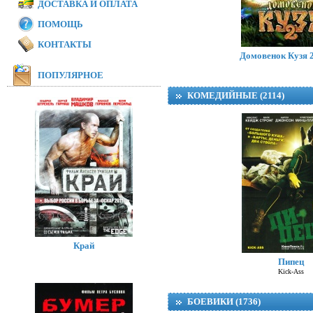
ДОСТАВКА И ОПЛАТА
ПОМОЩЬ
Модная братва 
I Love Boosters
КОНТАКТЫ
Домовенок Кузя 2
ПОПУЛЯРНОЕ
КОМЕДИЙНЫЕ (2114)
Край
Пипец
Kick-Ass
БОЕВИКИ (1736)