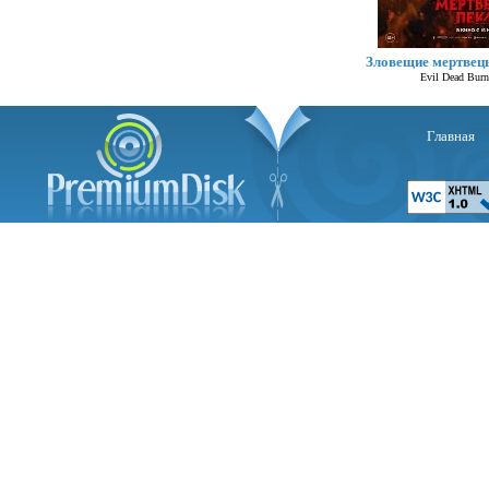
Зловещие мертвец
Evil Dead Burn
Главная
Се