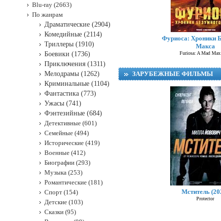
Blu-ray (2663)
По жанрам
Драматические (2904)
Комедийные (2114)
Фуриоса: Хроники 
Триллеры (1910)
Макса
Боевики (1736)
Furiosa: A Mad Max
Приключения (1311)
Мелодрамы (1262)
ЗАРУБЕЖНЫЕ ФИЛЬМЫ
Криминальные (1104)
Фантастика (773)
Ужасы (741)
Фэнтезийные (684)
Детективные (601)
Семейные (494)
Исторические (419)
Военные (412)
Биографии (293)
Музыка (253)
Романтические (181)
Мститель (20
Спорт (154)
Protector
Детские (103)
Сказки (95)