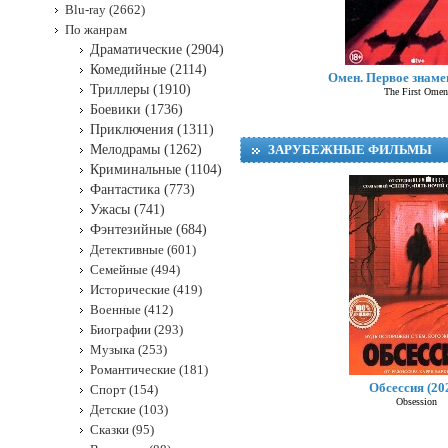
Blu-ray (2662)
По жанрам
Драматические (2904)
Комедийные (2114)
Омен. Первое знамен
Триллеры (1910)
The First Omen
Боевики (1736)
Приключения (1311)
Мелодрамы (1262)
ЗАРУБЕЖНЫЕ ФИЛЬМЫ
Криминальные (1104)
Фантастика (773)
Ужасы (741)
Фэнтезийные (684)
Детективные (601)
Семейные (494)
Исторические (419)
Военные (412)
Биографии (293)
Музыка (253)
Романтические (181)
Обсессия (20
Спорт (154)
Obsession
Детские (103)
Сказки (95)