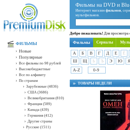
Фильмы на DVD и Blu-
Интернет магазин
фильмов
, сер
мультфильмов.
Добро пожаловать!
Для просмотра с
Фильмы
Сериалы
Мул
ФИЛЬМЫ
Новые
А
Б
В
Г
Д
Е
Ё
Популярные
Ш
Щ
Ь
Ъ
Э
Ю
Все фильмы по 98 рублей
Высокобюджетные
A-Z
0-9
Все по алфавиту
По странам
ТОВАРЫ НЕДЕЛИ
Зарубежные (4836)
США (3686)
Великобритания (810)
Франция (589)
Канада (439)
Германия (412)
Другие страны
Русские (1511)