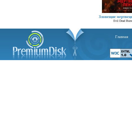
Зловещие мертвец
Evil Dead Burn
Главная
Се