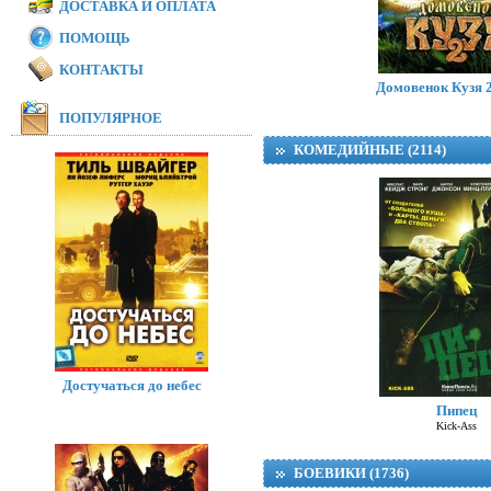
ДОСТАВКА И ОПЛАТА
ПОМОЩЬ
Каратель: Посл
КОНТАКТЫ
убийство
Домовенок Кузя 2
The Punisher: One Las
ПОПУЛЯРНОЕ
КОМЕДИЙНЫЕ (2114)
Достучаться до небес
Пипец
Kick-Ass
БОЕВИКИ (1736)