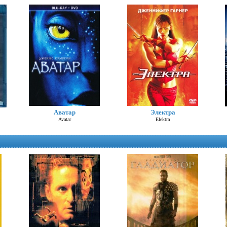
Шоколад (Д. Депп)
Аватар
Электра
Chocolat
Avatar
Elektra