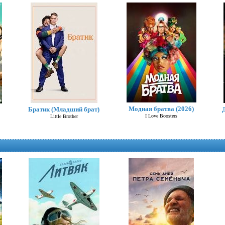
Модная братва (2026)
Братик (Младший брат)
I Love Boosters
Little Brother