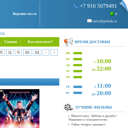
+7 916 5079491
Корзина пуста
0
sales@prdisk.ru
есь
.
Скидки
Как покупать?
ВРЕМЯ ДОСТАВКИ
Х
Ц
Ч
Ш
Щ
Ь
Ъ
пн
вт
10:00
с
ср
22:00
до
чт
пт
11:00
сб
с
20:00
вс
до
ЛУЧШИЕ ФИЛЬМЫ
Шапито-шоу: Любовь и дружба /
Уважение и сотрудничество
Тайна четырех принцесс