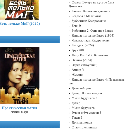
Сказка. Вечера на хуторе близ
Диканьки
Бэтмен: Коллекция фильмов
Свадьба в Малиновке
Зубастики: Квадрология
Есть только МиГ (2025)
Ёлки 9
Зубастики 2: Основное блюдо
Кошмар на улице Вязов (1984)
Человек-паук. Квадрология
Блиндаж (2024)
Груз 200
Люди Икс 1-12: Коллекция
Огниво (2024)
Отряд самоубийц
Ампир V
Жмурки
Кошмар на улице Вязов 4: Повелитель
сна
День выборов
Бумер: Фильм второй
Мы из будущего 2
Бумер
Практическая магия
Мы из будущего
Practical Magic
Элвин и бурундуки 3
Такси 3
Дети шпионов
Спасти Ленинград