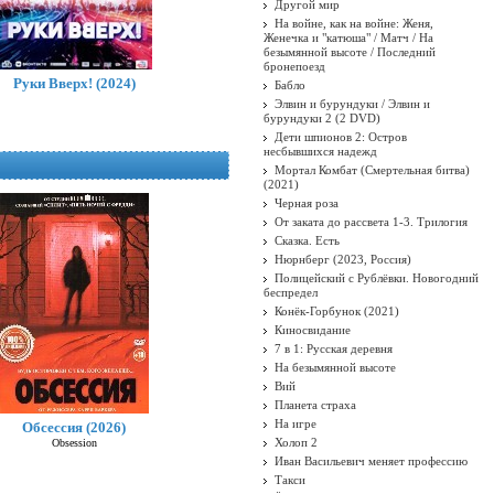
Другой мир
На войне, как на войне: Женя,
Женечка и "катюша" / Матч / На
безымянной высоте / Последний
бронепоезд
Руки Вверх! (2024)
Бабло
Элвин и бурундуки / Элвин и
бурундуки 2 (2 DVD)
Дети шпионов 2: Остров
несбывшихся надежд
Мортал Комбат (Смертельная битва)
(2021)
Черная роза
От заката до рассвета 1-3. Трилогия
Сказка. Есть
Нюрнберг (2023, Россия)
Полицейский с Рублёвки. Новогодний
беспредел
Конёк-Горбунок (2021)
Киносвидание
7 в 1: Русская деревня
На безымянной высоте
Вий
Планета страха
На игре
Обсессия (2026)
Холоп 2
Obsession
Иван Васильевич меняет профессию
Такси