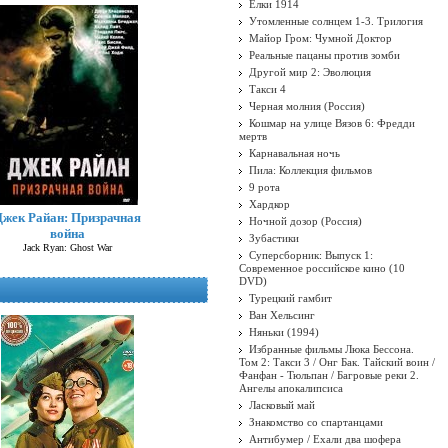
Ёлки 1914
Утомленные солнцем 1-3. Трилогия
Майор Гром: Чумной Доктор
Реальные пацаны против зомби
Другой мир 2: Эволюция
Такси 4
Черная молния (Россия)
Кошмар на улице Вязов 6: Фредди
мертв
Карнавальная ночь
Пила: Коллекция фильмов
9 рота
Хардкор
Джек Райан: Призрачная
Ночной дозор (Россия)
война
Зубастики
Jack Ryan: Ghost War
Суперсборник: Выпуск 1:
Современное российское кино (10
DVD)
Турецкий гамбит
Ван Хельсинг
Няньки (1994)
Избранные фильмы Люка Бессона.
Том 2: Такси 3 / Онг Бак. Тайский воин /
Фанфан - Тюльпан / Багровые реки 2.
Ангелы апокалипсиса
Ласковый май
Знакомство со спартанцами
Антибумер / Ехали два шофера