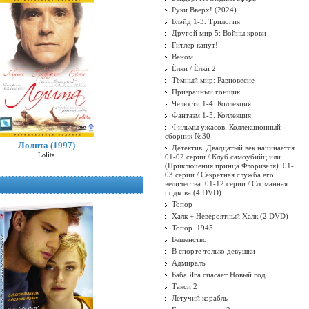
Руки Вверх! (2024)
Блэйд 1-3. Трилогия
Другой мир 5: Войны крови
Гитлер капут!
Веном
Ёлки / Ёлки 2
Тёмный мир: Равновесие
Призрачный гонщик
Челюсти 1-4. Коллекция
Фантазм 1-5. Коллекция
Фильмы ужасов. Коллекционный
сборник №30
Лолита (1997)
Детектив: Двадцатый век начинается.
Lolita
01-02 серии / Клуб самоубийц или …
(Приключения принца Флоризеля). 01-
03 серии / Секретная служба его
величества. 01-12 серии / Сломанная
подкова (4 DVD)
Топор
Халк + Невероятный Халк (2 DVD)
Топор. 1945
Бешенство
В спорте только девушки
Адмиралъ
Баба Яга спасает Новый год
Такси 2
Летучий корабль