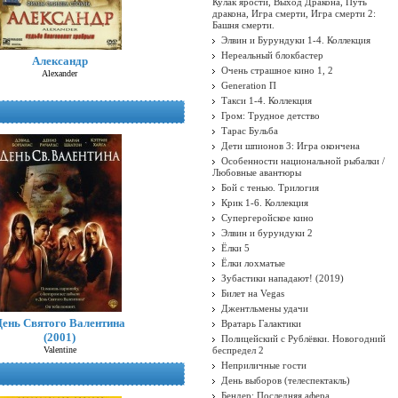
Кулак ярости, Выход Дракона, Путь
дракона, Игра смерти, Игра смерти 2:
Башня смерти.
Элвин и Бурундуки 1-4. Коллекция
Нереальный блокбастер
Александр
Очень страшное кино 1, 2
Alexander
Generation П
Такси 1-4. Коллекция
Гром: Трудное детство
Тарас Бульба
Дети шпионов 3: Игра окончена
Особенности национальной рыбалки /
Любовные авантюры
Бой с тенью. Трилогия
Крик 1-6. Коллекция
Супергеройское кино
Элвин и бурундуки 2
Ёлки 5
Ёлки лохматые
Зубастики нападают! (2019)
Билет на Vegas
Джентльмены удачи
День Святого Валентина
Вратарь Галактики
(2001)
Полицейский с Рублёвки. Новогодний
Valentine
беспредел 2
Неприличные гости
День выборов (телеспектакль)
Бендер: Последняя афера