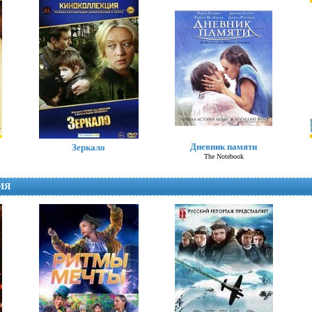
Хлоя
Дневник памяти
Зеркало
Chloe
The Notebook
ИЯ