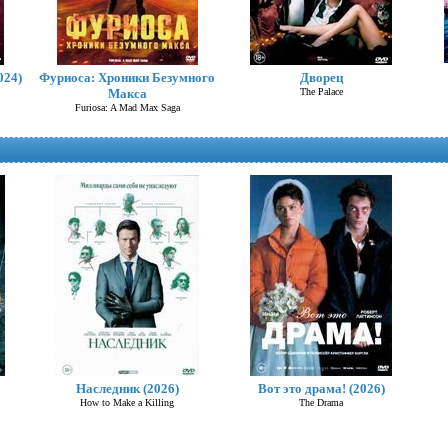
024)
Фуриоса: Хроники Безумного
Дворец
Макса
The Palace
Furiosa: A Mad Max Saga
Годзилла и Конг: Новая
империя
Наследник (2026)
Вот это драма! (2026)
Godzilla x Kong: The New Empire
How to Make a Killing
The Drama