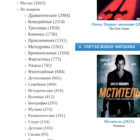
Blu-ray (2663)
По жанрам
Драматические (2904)
Комедийные (2114)
Омен. Первое знамение (2
Триллеры (1910)
The First Omen
Боевики (1736)
Приключения (1311)
Мелодрамы (1262)
ЗАРУБЕЖНЫЕ ФИЛЬМЫ
Криминальные (1104)
Фантастика (773)
Ужасы (741)
Фэнтезийные (684)
Детективные (601)
Семейные (494)
Исторические (419)
Военные (412)
Биографии (293)
Музыка (253)
Романтические (181)
Мститель (2025)
Спорт (154)
Protector
Детские (103)
Сказки (95)