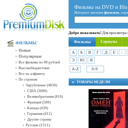
Фильмы на DVD и Blu-
Интернет магазин
фильмов
, сер
Добро пожаловать!
Для просмотра с
Фильмы
Сериалы
ФИЛЬМЫ
Новые
А
Б
В
Г
Д
Е
Ё
Популярные
Э
Ю
Я
Все фильмы по 98 рублей
Высокобюджетные
A-Z
0-9
Все по алфавиту
По странам
ТОВАРЫ НЕДЕЛИ
Зарубежные (4836)
США (3686)
Великобритания (810)
Франция (589)
Канада (439)
Германия (412)
Другие страны
Русские (1511)