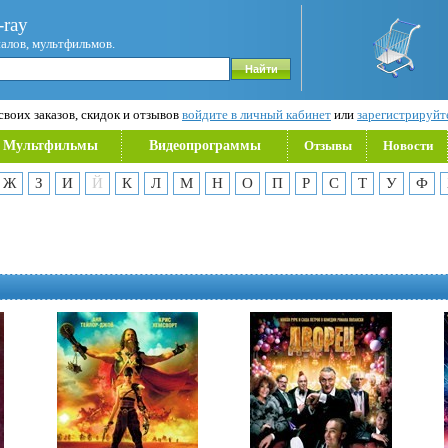
ray
иалов, мультфильмов.
воих заказов, скидок и отзывов
войдите в личный кабинет
или
зарегистрируйт
Мультфильмы
Видеопрограммы
Отзывы
Новости
Ж
З
И
Й
К
Л
М
Н
О
П
Р
С
Т
У
Ф