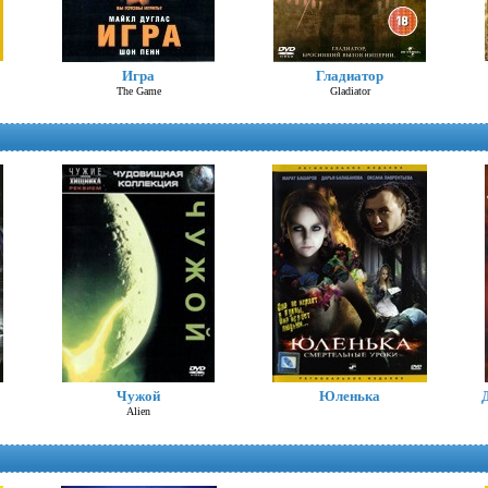
Троя
Игра
Гладиатор
Troy
The Game
Gladiator
Алиса в стране чудес (Д.Депп)
Alice in Wonderland
Чужой
Юленька
Alien