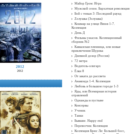
Майор Гром: Игра
Мужской сезон. Бархатная революция
Бой с тенью 3: Последний раунд
Zолушка (Золушка)
Кошмар на улице Вязов 1-7.
Коллекция
День Д
Фильмы ужасов. Коллекционный
сборник №2
Кавказская пленница, или новые
приключения Шурика
Дневной дозор (Россия)
72 метра
Водитель-олигарх
2012
2012
Ёлки 8
От заката до рассвета
Анаконда 1-4. Коллекция
Любовь в большом городе 1-3
Яды, или Всемирная история
отравлений
Однажды в пустыне
Консервы
Ученик
Танки
Бывшие. Happy end
Перевозчик: Коллекция
Коллекция Брюс Ли: Большой босс,