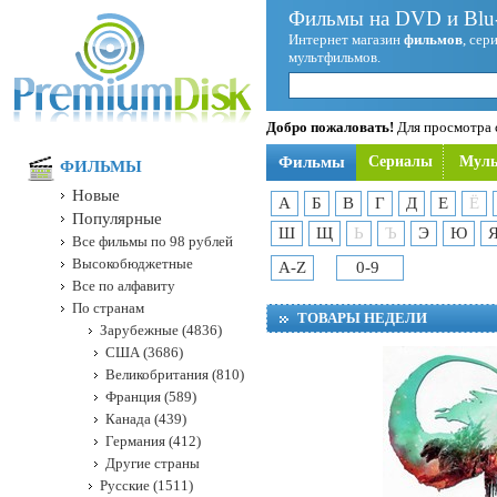
Фильмы на DVD и Blu-
Интернет магазин
фильмов
, сер
мультфильмов.
Добро пожаловать!
Для просмотра с
Фильмы
Сериалы
Мул
ФИЛЬМЫ
Новые
А
Б
В
Г
Д
Е
Ё
Популярные
Ш
Щ
Ь
Ъ
Э
Ю
Все фильмы по 98 рублей
Высокобюджетные
A-Z
0-9
Все по алфавиту
По странам
ТОВАРЫ НЕДЕЛИ
Зарубежные (4836)
США (3686)
Великобритания (810)
Франция (589)
Канада (439)
Германия (412)
Другие страны
Русские (1511)