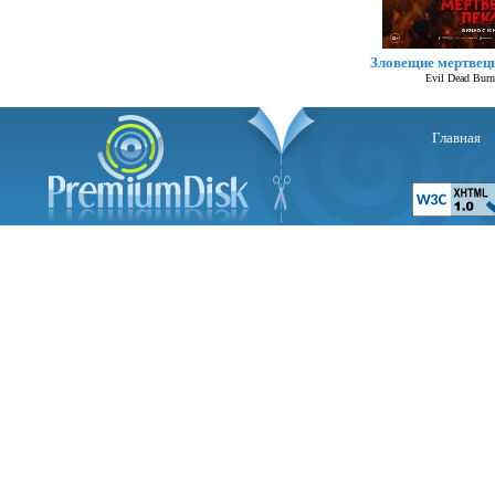
Зловещие мертвец
Evil Dead Burn
Главная
Се