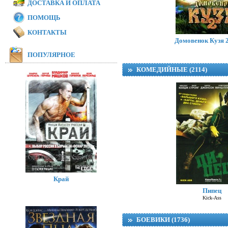
ДОСТАВКА И ОПЛАТА
ПОМОЩЬ
Модная братва 
I Love Boosters
КОНТАКТЫ
Домовенок Кузя 2
ПОПУЛЯРНОЕ
КОМЕДИЙНЫЕ (2114)
Край
Пипец
Kick-Ass
БОЕВИКИ (1736)