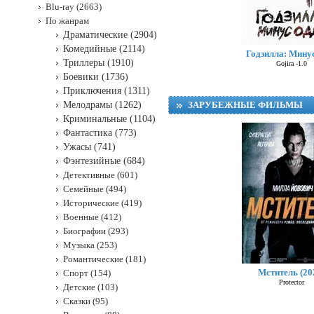
Blu-ray (2663)
По жанрам
Драматические (2904)
Комедийные (2114)
Годзилла: Мину
Триллеры (1910)
Gojira -1.0
Боевики (1736)
Приключения (1311)
Мелодрамы (1262)
ЗАРУБЕЖНЫЕ ФИЛЬМЫ
Криминальные (1104)
Фантастика (773)
Ужасы (741)
Фэнтезийные (684)
Детективные (601)
Семейные (494)
Исторические (419)
Военные (412)
Биографии (293)
Музыка (253)
Романтические (181)
Мститель (20
Спорт (154)
Protector
Детские (103)
Сказки (95)