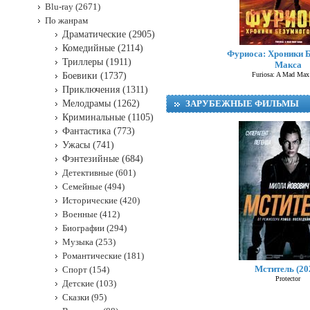
Blu-ray (2671)
По жанрам
Драматические (2905)
Комедийные (2114)
Фуриоса: Хроники 
Триллеры (1911)
Макса
Боевики (1737)
Furiosa: A Mad Max
Приключения (1311)
Мелодрамы (1262)
ЗАРУБЕЖНЫЕ ФИЛЬМЫ
Криминальные (1105)
Фантастика (773)
Ужасы (741)
Фэнтезийные (684)
Детективные (601)
Семейные (494)
Исторические (420)
Военные (412)
Биографии (294)
Музыка (253)
Романтические (181)
Мститель (20
Спорт (154)
Protector
Детские (103)
Сказки (95)