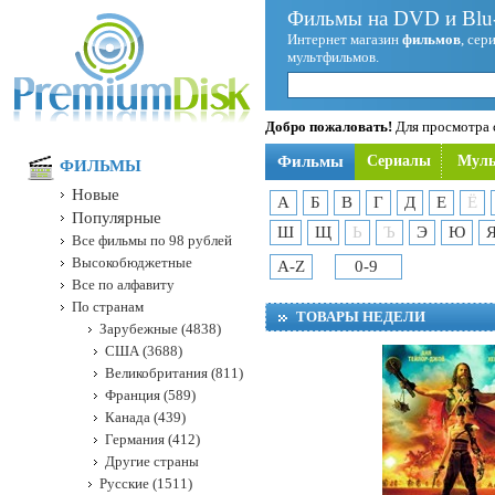
Фильмы на DVD и Blu-
Интернет магазин
фильмов
, сер
мультфильмов.
Добро пожаловать!
Для просмотра с
Фильмы
Сериалы
Мул
ФИЛЬМЫ
Новые
А
Б
В
Г
Д
Е
Ё
Популярные
Ш
Щ
Ь
Ъ
Э
Ю
Все фильмы по 98 рублей
Высокобюджетные
A-Z
0-9
Все по алфавиту
По странам
ТОВАРЫ НЕДЕЛИ
Зарубежные (4838)
США (3688)
Великобритания (811)
Франция (589)
Канада (439)
Германия (412)
Другие страны
Русские (1511)