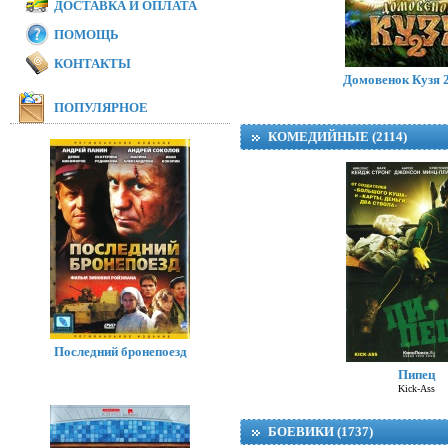
ДОСТАВКА И ОПЛАТА
ПОМОЩЬ
Модная братва 
I Love Boosters
КОНТАКТЫ
Домовенок Кузя 2
ПОПУЛЯРНОЕ
КОМЕДИЙНЫЕ (2114)
Последний бронепоезд
Пипец
Kick-Ass
БОЕВИКИ (1737)