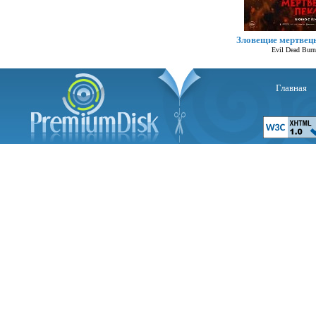
Зловещие мертвец
Evil Dead Burn
Главная
Се