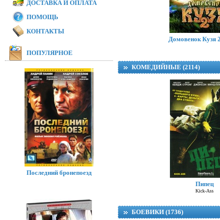
ДОСТАВКА И ОПЛАТА
ПОМОЩЬ
Модная братва 
I Love Boosters
КОНТАКТЫ
Домовенок Кузя 2
ПОПУЛЯРНОЕ
КОМЕДИЙНЫЕ (2114)
Последний бронепоезд
Пипец
Kick-Ass
БОЕВИКИ (1736)