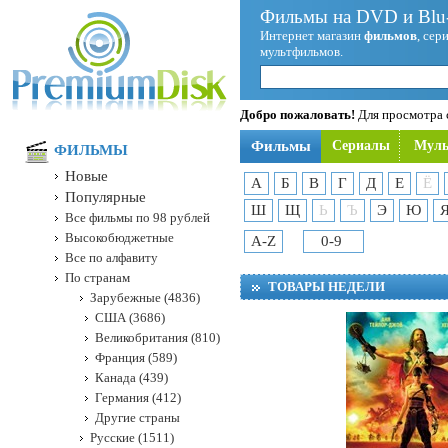
Фильмы на DVD и Blu-
Интернет магазин
фильмов
, сер
мультфильмов.
Добро пожаловать!
Для просмотра с
Фильмы
Сериалы
Мул
ФИЛЬМЫ
Новые
А
Б
В
Г
Д
Е
Ё
Популярные
Ш
Щ
Ь
Ъ
Э
Ю
Все фильмы по 98 рублей
Высокобюджетные
A-Z
0-9
Все по алфавиту
По странам
ТОВАРЫ НЕДЕЛИ
Зарубежные (4836)
США (3686)
Великобритания (810)
Франция (589)
Канада (439)
Германия (412)
Другие страны
Русские (1511)