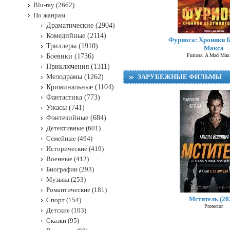
Blu-ray (2662)
По жанрам
Драматические (2904)
Комедийные (2114)
Фуриоса: Хроники 
Триллеры (1910)
Макса
Боевики (1736)
Furiosa: A Mad Max
Приключения (1311)
Мелодрамы (1262)
ЗАРУБЕЖНЫЕ ФИЛЬМЫ
Криминальные (1104)
Фантастика (773)
Ужасы (741)
Фэнтезийные (684)
Детективные (601)
Семейные (494)
Исторические (419)
Военные (412)
Биографии (293)
Музыка (253)
Романтические (181)
Мститель (20
Спорт (154)
Protector
Детские (103)
Сказки (95)