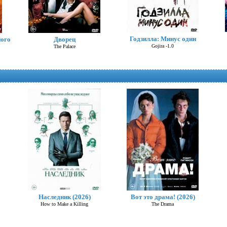
Годзилла: Минус один
ного
Дворец
Gojira -1.0
The Palace
Годзилла и Конг: Новая
империя
Наследник (2026)
Вот это драма! (2026)
Godzilla x Kong: The New Empire
How to Make a Killing
The Drama