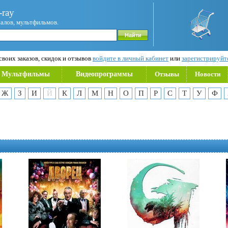
ray
иалов, мультфильмов.
воих заказов, скидок и отзывов
войдите в личный кабинет
или
зарегистрируйт
Мультфильмы
Видеопрограммы
Отзывы
Новости
Ж
З
И
Й
К
Л
М
Н
О
П
Р
С
Т
У
Ф