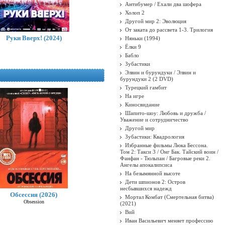
Антибумер / Ехали два шофера
Холоп 2
Другой мир 2: Эволюция
От заката до рассвета 1-3. Трилогия
Руки Вверх! (2024)
Няньки (1994)
Ёлки 9
Бабло
Зубастики
Элвин и бурундуки / Элвин и
бурундуки 2 (2 DVD)
Турецкий гамбит
На игре
Киносвидание
Шапито-шоу: Любовь и дружба /
Уважение и сотрудничество
Другой мир
Зубастики: Квадрология
Избранные фильмы Люка Бессона.
Том 2: Такси 3 / Онг Бак. Тайский воин /
Фанфан - Тюльпан / Багровые реки 2.
Ангелы апокалипсиса
На безымянной высоте
Дети шпионов 2: Остров
несбывшихся надежд
Обсессия (2026)
Мортал Комбат (Смертельная битва)
Obsession
(2021)
Вий
Иван Васильевич меняет профессию