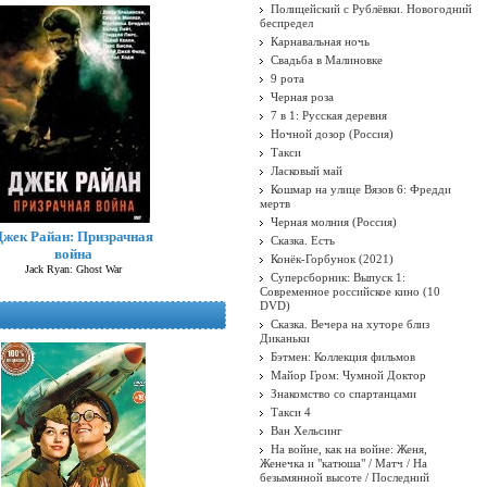
Полицейский с Рублёвки. Новогодний
беспредел
Карнавальная ночь
Свадьба в Малиновке
9 рота
Черная роза
7 в 1: Русская деревня
Ночной дозор (Россия)
Такси
Ласковый май
Кошмар на улице Вязов 6: Фредди
мертв
Черная молния (Россия)
Джек Райан: Призрачная
Сказка. Есть
война
Конёк-Горбунок (2021)
Jack Ryan: Ghost War
Суперсборник: Выпуск 1:
Современное российское кино (10
DVD)
Сказка. Вечера на хуторе близ
Диканьки
Бэтмен: Коллекция фильмов
Майор Гром: Чумной Доктор
Знакомство со спартанцами
Такси 4
Ван Хельсинг
На войне, как на войне: Женя,
Женечка и "катюша" / Матч / На
безымянной высоте / Последний