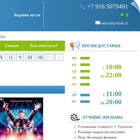
+7 916 5079491
Корзина пуста
0
sales@prdisk.ru
есь
.
Скидки
Как покупать?
ВРЕМЯ ДОСТАВКИ
Х
Ц
Ч
Ш
Щ
Ь
Ъ
пн
вт
10:00
с
ср
22:00
до
чт
пт
11:00
сб
с
20:00
вс
до
ЛУЧШИЕ ФИЛЬМЫ
Утомленные солнцем 1-3. Трилогия
Реальные пацаны против зомби
Пила: Коллекция фильмов