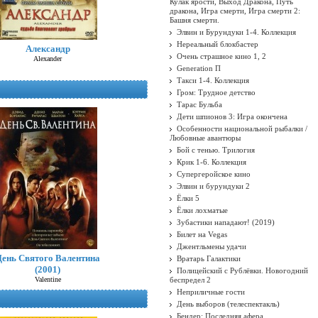
Кулак ярости, Выход Дракона, Путь
дракона, Игра смерти, Игра смерти 2:
Башня смерти.
Элвин и Бурундуки 1-4. Коллекция
Нереальный блокбастер
Александр
Очень страшное кино 1, 2
Alexander
Generation П
Такси 1-4. Коллекция
Гром: Трудное детство
Тарас Бульба
Дети шпионов 3: Игра окончена
Особенности национальной рыбалки /
Любовные авантюры
Бой с тенью. Трилогия
Крик 1-6. Коллекция
Супергеройское кино
Элвин и бурундуки 2
Ёлки 5
Ёлки лохматые
Зубастики нападают! (2019)
Билет на Vegas
Джентльмены удачи
День Святого Валентина
Вратарь Галактики
(2001)
Полицейский с Рублёвки. Новогодний
Valentine
беспредел 2
Неприличные гости
День выборов (телеспектакль)
Бендер: Последняя афера