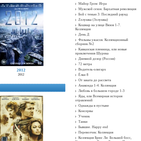
Майор Гром: Игра
Мужской сезон. Бархатная революция
Бой с тенью 3: Последний раунд
Zолушка (Золушка)
Кошмар на улице Вязов 1-7.
Коллекция
День Д
Фильмы ужасов. Коллекционный
сборник №2
Кавказская пленница, или новые
приключения Шурика
Дневной дозор (Россия)
72 метра
Водитель-олигарх
2012
2012
Ёлки 8
От заката до рассвета
Анаконда 1-4. Коллекция
Любовь в большом городе 1-3
Яды, или Всемирная история
отравлений
Однажды в пустыне
Консервы
Ученик
Танки
Бывшие. Happy end
Перевозчик: Коллекция
Коллекция Брюс Ли: Большой босс,