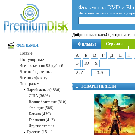
Фильмы на DVD и Blu-
Интернет магазин
фильмов
, сер
Добро пожаловать!
Для просмотра с
Фильмы
Сериалы
ФИЛЬМЫ
Новые
А
Б
В
Г
Д
Е
Ё
Популярные
Э
Ю
Я
Все фильмы по 98 рублей
Высокобюджетные
A-Z
0-9
Все по алфавиту
По странам
ТОВАРЫ НЕДЕЛИ
Зарубежные (4836)
США (3686)
Великобритания (810)
Франция (589)
Канада (439)
Германия (412)
Другие страны
Русские (1511)