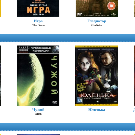
Троя
Игра
Гладиатор
Troy
The Game
Gladiator
Алиса в стране чудес (Д.Депп)
Alice in Wonderland
Чужой
Юленька
Alien