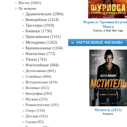
Blu-ray (2662)
По жанрам
Драматические (2904)
Комедийные (2114)
Фуриоса: Хроники Безум
Триллеры (1910)
Макса
Боевики (1736)
Furiosa: A Mad Max Saga
Приключения (1311)
Мелодрамы (1262)
ЗАРУБЕЖНЫЕ ФИЛЬМЫ
Криминальные (1104)
Фантастика (773)
Ужасы (741)
Фэнтезийные (684)
Детективные (601)
Семейные (494)
Исторические (419)
Военные (412)
Биографии (293)
Музыка (253)
Романтические (181)
Мститель (2025)
Спорт (154)
Protector
Детские (103)
Сказки (95)