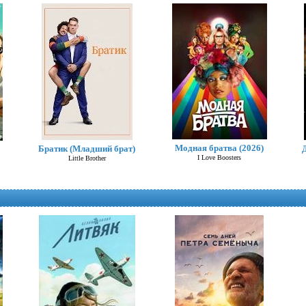
Модная братва (2026)
Братик (Младший брат)
I Love Boosters
Little Brother