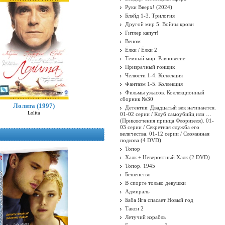
Руки Вверх! (2024)
Блэйд 1-3. Трилогия
Другой мир 5: Войны крови
Гитлер капут!
Веном
Ёлки / Ёлки 2
Тёмный мир: Равновесие
Призрачный гонщик
Челюсти 1-4. Коллекция
Фантазм 1-5. Коллекция
Фильмы ужасов. Коллекционный
сборник №30
Лолита (1997)
Детектив: Двадцатый век начинается.
Lolita
01-02 серии / Клуб самоубийц или …
(Приключения принца Флоризеля). 01-
03 серии / Секретная служба его
величества. 01-12 серии / Сломанная
подкова (4 DVD)
Топор
Халк + Невероятный Халк (2 DVD)
Топор. 1945
Бешенство
В спорте только девушки
Адмиралъ
Баба Яга спасает Новый год
Такси 2
Летучий корабль