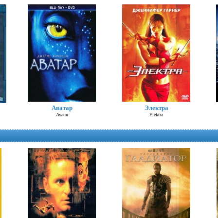
Шоколад (Д. Депп)
Аватар
Электра
Chocolat
Avatar
Elektra