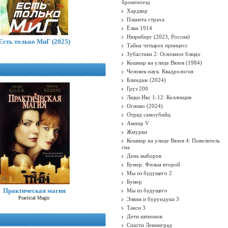
бронепоезд
Хардкор
Планета страха
Ёлки 1914
Нюрнберг (2023, Россия)
Есть только МиГ (2025)
Тайна четырех принцесс
Зубастики 2: Основное блюдо
Кошмар на улице Вязов (1984)
Человек-паук. Квадрология
Блиндаж (2024)
Груз 200
Люди Икс 1-12: Коллекция
Огниво (2024)
Отряд самоубийц
Ампир V
Жмурки
Кошмар на улице Вязов 4: Повелитель
сна
День выборов
Бумер: Фильм второй
Мы из будущего 2
Бумер
Практическая магия
Мы из будущего
Practical Magic
Элвин и бурундуки 3
Такси 3
Дети шпионов
Спасти Ленинград