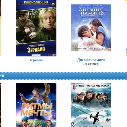
Хлоя
Дневник памяти
Зеркало
Chloe
The Notebook
ИЯ