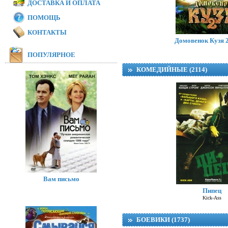
ДОСТАВКА И ОПЛАТА
ПОМОЩЬ
Модная братва 
I Love Boosters
КОНТАКТЫ
Домовенок Кузя 2
ПОПУЛЯРНОЕ
КОМЕДИЙНЫЕ (2114)
Вам письмо
Пипец
Kick-Ass
БОЕВИКИ (1737)