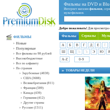
Фильмы на DVD и Blu-
Интернет магазин
фильмов
, сер
мультфильмов.
Добро пожаловать!
Для просмотра с
Фильмы
Сериалы
Мул
ФИЛЬМЫ
Новые
А
Б
В
Г
Д
Е
Ё
Популярные
Ш
Щ
Ь
Ъ
Э
Ю
Все фильмы по 98 рублей
Высокобюджетные
A-Z
0-9
Все по алфавиту
По странам
ТОВАРЫ НЕДЕЛИ
Зарубежные (4838)
США (3688)
Великобритания (811)
Франция (589)
Канада (439)
Германия (412)
Другие страны
Русские (1511)