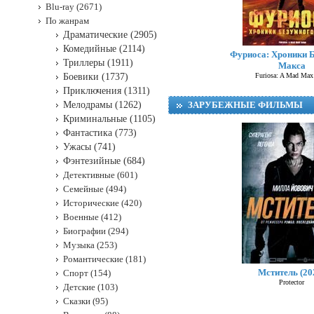
Blu-ray (2671)
По жанрам
Драматические (2905)
Комедийные (2114)
Фуриоса: Хроники 
Триллеры (1911)
Макса
Боевики (1737)
Furiosa: A Mad Max
Приключения (1311)
Мелодрамы (1262)
ЗАРУБЕЖНЫЕ ФИЛЬМЫ
Криминальные (1105)
Фантастика (773)
Ужасы (741)
Фэнтезийные (684)
Детективные (601)
Семейные (494)
Исторические (420)
Военные (412)
Биографии (294)
Музыка (253)
Романтические (181)
Мститель (20
Спорт (154)
Protector
Детские (103)
Сказки (95)