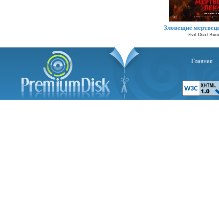
Зловещие мертвец
Evil Dead Burn
Главная
Се