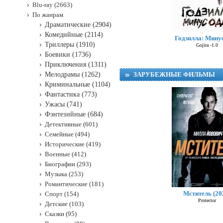
Blu-ray (2663)
По жанрам
Драматические (2904)
Комедийные (2114)
Годзилла: Мину
Триллеры (1910)
Gojira -1.0
Боевики (1736)
Приключения (1311)
Мелодрамы (1262)
ЗАРУБЕЖНЫЕ ФИЛЬМЫ
Криминальные (1104)
Фантастика (773)
Ужасы (741)
Фэнтезийные (684)
Детективные (601)
Семейные (494)
Исторические (419)
Военные (412)
Биографии (293)
Музыка (253)
Романтические (181)
Мститель (20
Спорт (154)
G
Protector
Детские (103)
Сказки (95)