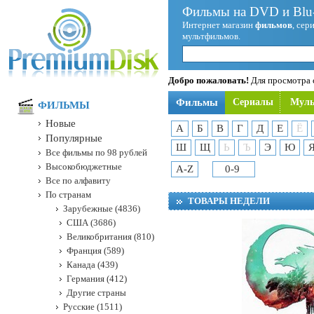
Фильмы на DVD и Blu-
Интернет магазин
фильмов
, сер
мультфильмов.
Добро пожаловать!
Для просмотра с
Фильмы
Сериалы
Мул
ФИЛЬМЫ
Новые
А
Б
В
Г
Д
Е
Ё
Популярные
Ш
Щ
Ь
Ъ
Э
Ю
Все фильмы по 98 рублей
Высокобюджетные
A-Z
0-9
Все по алфавиту
По странам
ТОВАРЫ НЕДЕЛИ
Зарубежные (4836)
США (3686)
Великобритания (810)
Франция (589)
Канада (439)
Германия (412)
Другие страны
Русские (1511)