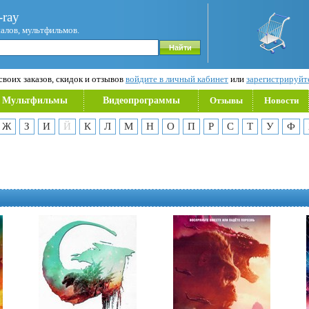
ray
иалов, мультфильмов.
воих заказов, скидок и отзывов
войдите в личный кабинет
или
зарегистрируйт
Мультфильмы
Видеопрограммы
Отзывы
Новости
Ж
З
И
Й
К
Л
М
Н
О
П
Р
С
Т
У
Ф