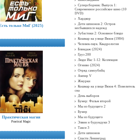
Суперсборник: Выпуск 1:
Современное российское кино (10
DVD)
Хардкор
Дети шпионов 2: Остров
Есть только МиГ (2025)
несбывшихся надежд
Зубастики 2: Основное блюдо
Кошмар на улице Вязов (1984)
Человек-паук. Квадрология
Блиндаж (2024)
Груз 200
Люди Икс 1-12: Коллекция
Огниво (2024)
Отряд самоубийц
Ампир V
Жмурки
Кошмар на улице Вязов 4: Повелитель
сна
День выборов
Бумер: Фильм второй
Мы из будущего 2
Бумер
Практическая магия
Мы из будущего
Practical Magic
Элвин и бурундуки 3
Такси 3
Дети шпионов
Спасти Ленинград