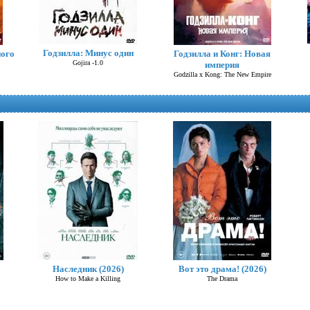
Годзилла: Минус один
ного
Годзилла и Конг: Новая
Gojira -1.0
империя
Godzilla x Kong: The New Empire
Омен. Первое знамение (2024)
The First Omen
Наследник (2026)
Вот это драма! (2026)
How to Make a Killing
The Drama