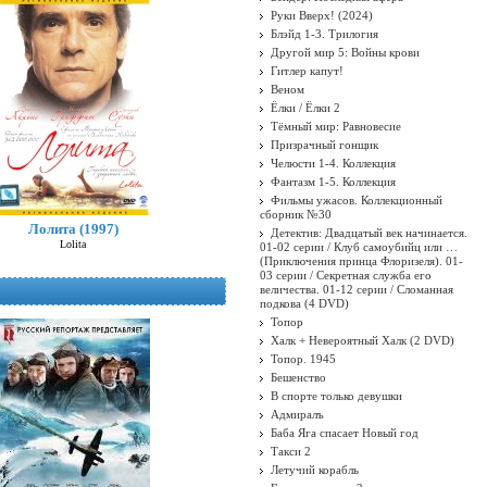
Руки Вверх! (2024)
Блэйд 1-3. Трилогия
Другой мир 5: Войны крови
Гитлер капут!
Веном
Ёлки / Ёлки 2
Тёмный мир: Равновесие
Призрачный гонщик
Челюсти 1-4. Коллекция
Фантазм 1-5. Коллекция
Фильмы ужасов. Коллекционный
сборник №30
Лолита (1997)
Детектив: Двадцатый век начинается.
Lolita
01-02 серии / Клуб самоубийц или …
(Приключения принца Флоризеля). 01-
03 серии / Секретная служба его
величества. 01-12 серии / Сломанная
подкова (4 DVD)
Топор
Халк + Невероятный Халк (2 DVD)
Топор. 1945
Бешенство
В спорте только девушки
Адмиралъ
Баба Яга спасает Новый год
Такси 2
Летучий корабль