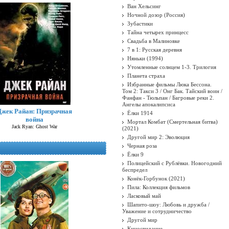
Ван Хельсинг
Ночной дозор (Россия)
Зубастики
Тайна четырех принцесс
Свадьба в Малиновке
7 в 1: Русская деревня
Няньки (1994)
Утомленные солнцем 1-3. Трилогия
Планета страха
Избранные фильмы Люка Бессона.
Том 2: Такси 3 / Онг Бак. Тайский воин /
Фанфан - Тюльпан / Багровые реки 2.
Ангелы апокалипсиса
Джек Райан: Призрачная
Ёлки 1914
война
Мортал Комбат (Смертельная битва)
Jack Ryan: Ghost War
(2021)
Другой мир 2: Эволюция
Черная роза
Ёлки 9
Полицейский с Рублёвки. Новогодний
беспредел
Конёк-Горбунок (2021)
Пила: Коллекция фильмов
Ласковый май
Шапито-шоу: Любовь и дружба /
Уважение и сотрудничество
Другой мир
Киносвидание