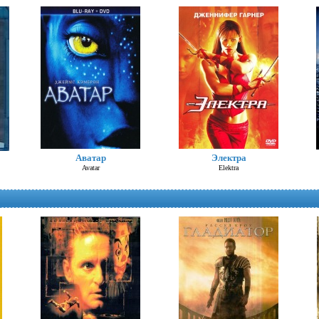
Шоколад (Д. Депп)
Аватар
Электра
Chocolat
Avatar
Elektra