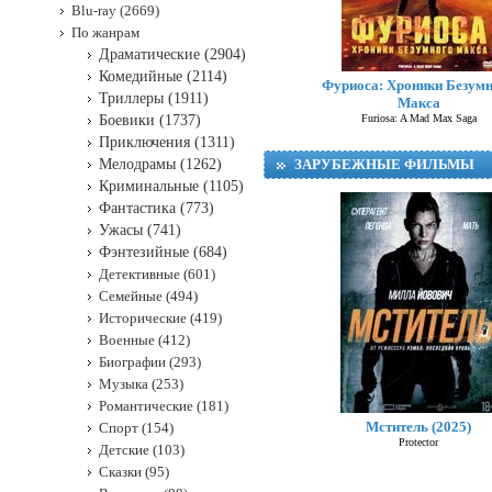
Blu-ray (2669)
По жанрам
Драматические (2904)
Комедийные (2114)
Фуриоса: Хроники Безум
Триллеры (1911)
Макса
Боевики (1737)
Furiosa: A Mad Max Saga
Приключения (1311)
Мелодрамы (1262)
ЗАРУБЕЖНЫЕ ФИЛЬМЫ
Криминальные (1105)
Фантастика (773)
Ужасы (741)
Фэнтезийные (684)
Детективные (601)
Семейные (494)
Исторические (419)
Военные (412)
Биографии (293)
Музыка (253)
Романтические (181)
Мститель (2025)
Спорт (154)
Protector
Детские (103)
Сказки (95)