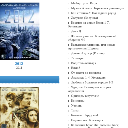
Майор Гром: Игра
Мужской сезон. Бархатная революция
Бой с тенью 3: Последний раунд
Zолушка (Золушка)
Кошмар на улице Вязов 1-7.
Коллекция
День Д
Фильмы ужасов. Коллекционный
сборник №2
Кавказская пленница, или новые
приключения Шурика
Дневной дозор (Россия)
72 метра
Водитель-олигарх
2012
2012
Ёлки 8
От заката до рассвета
Анаконда 1-4. Коллекция
Любовь в большом городе 1-3
Яды, или Всемирная история
отравлений
Однажды в пустыне
Консервы
Ученик
Танки
Бывшие. Happy end
Перевозчик: Коллекция
Коллекция Брюс Ли: Большой босс,