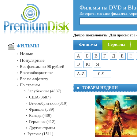
Фильмы на DVD и Blu-
Интернет магазин
фильмов
, сер
Добро пожаловать!
Для просмотра с
Фильмы
Сериалы
ФИЛЬМЫ
Новые
А
Б
В
Г
Д
Е
Ё
Популярные
Э
Ю
Я
Все фильмы по 98 рублей
Высокобюджетные
A-Z
0-9
Все по алфавиту
По странам
ТОВАРЫ НЕДЕЛИ
Зарубежные (4837)
США (3687)
Великобритания (810)
Франция (589)
Канада (439)
Германия (412)
Другие страны
Русские (1511)