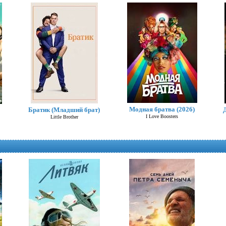
Модная братва (2026)
Братик (Младший брат)
I Love Boosters
Little Brother