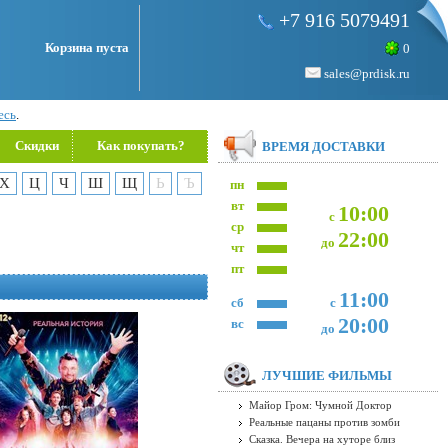
+7 916 5079491
Корзина пуста
0
sales@prdisk.ru
есь
.
Скидки
Как покупать?
ВРЕМЯ ДОСТАВКИ
Х
Ц
Ч
Ш
Щ
Ь
Ъ
пн
вт
10:00
с
ср
22:00
до
чт
пт
11:00
сб
с
20:00
вс
до
ЛУЧШИЕ ФИЛЬМЫ
Майор Гром: Чумной Доктор
Реальные пацаны против зомби
Сказка. Вечера на хуторе близ