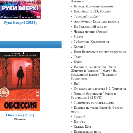
Диканьки
Бэтмен: Коллекция фильмов
Нюрнберг (2023, Россия)
Турецкий гамбит
Антибумер / Ехали два шофера
Руки Вверх! (2024)
На безымянной высоте
Черная молния (Россия)
9 рота
Зубастики: Квадрология
Холоп 2
Иван Васильевич меняет профессию
Такси
Бабло
На войне, как на войне: Женя,
Женечка и "катюша" / Матч / На
безымянной высоте / Последний
бронепоезд
Вий
От заката до рассвета 1-3. Трилогия
Элвин и бурундуки / Элвин и
бурундуки 2 (2 DVD)
Знакомство со спартанцами
Кошмар на улице Вязов 6: Фредди
мертв
Обсессия (2026)
Такси 4
Obsession
На игре
Сказка. Есть
Карнавальная ночь