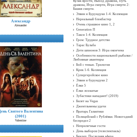
Кулак ярости, Выход Дракона, Путь
дракона, Игра смерти, Игра смерти 2:
Башня смерти.
Элвин и Бурундуки 1-4. Коллекция
Нереальный блокбастер
Александр
Очень страшное кино 1, 2
Alexander
Generation П
Такси 1-4. Коллекция
Гром: Трудное детство
Тарас Бульба
Дети шпионов 3: Игра окончена
Особенности национальной рыбалки /
Любовные авантюры
Бой с тенью. Трилогия
Крик 1-6. Коллекция
Супергеройское кино
Элвин и бурундуки 2
Ёлки 5
Ёлки лохматые
Зубастики нападают! (2019)
Билет на Vegas
Джентльмены удачи
День Святого Валентина
Вратарь Галактики
(2001)
Полицейский с Рублёвки. Новогодний
Valentine
беспредел 2
Неприличные гости
День выборов (телеспектакль)
Бендер: Последняя афера