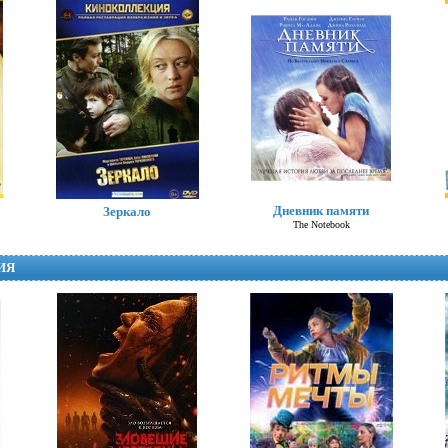
Хлоя
Дневник памяти
Зеркало
Chloe
The Notebook
ИЯ