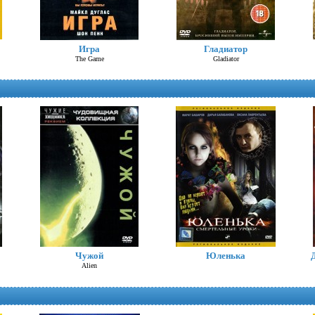
Троя
Игра
Гладиатор
Troy
The Game
Gladiator
Алиса в стране чудес (Д.Депп)
Alice in Wonderland
Чужой
Юленька
Alien