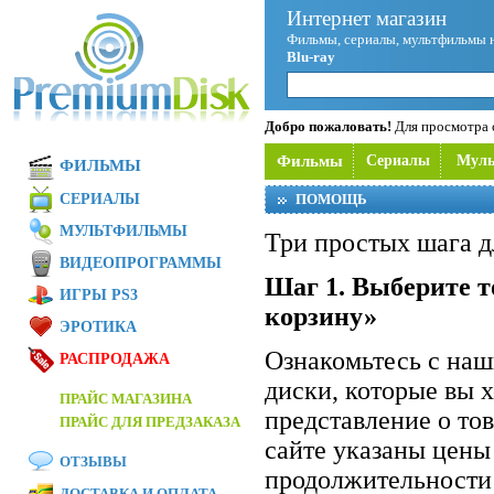
Интернет магазин
Фильмы, сериалы, мультфильмы 
Blu-ray
Добро пожаловать!
Для просмотра с
Фильмы
Сериалы
Мул
ФИЛЬМЫ
СЕРИАЛЫ
ПОМОЩЬ
МУЛЬТФИЛЬМЫ
Три простых шага д
ВИДЕОПРОГРАММЫ
Шаг 1. Выберите т
ИГРЫ PS3
корзину»
ЭРОТИКА
Ознакомьтесь с на
РАСПРОДАЖА
диски, которые вы 
ПРАЙС МАГАЗИНА
представление о то
ПРАЙС ДЛЯ ПРЕДЗАКАЗА
сайте указаны цены
ОТЗЫВЫ
продолжительности 
ДОСТАВКА И ОПЛАТА