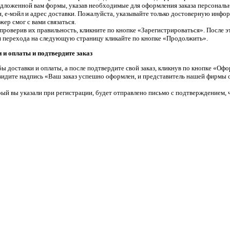
едложенной вам формы, указав необходимые для оформления заказа персональн
, е-мэйл и адрес доставки. Пожалуйста, указывайте только достоверную инфо
ер смог с вами связаться.
проверив их правильность, кликните по кнопке «Зарегистрироваться». После э
я перехода на следующую страницу кликайте по кнопке «Продолжить».
 и оплаты и подтвердите заказ
ы доставки и оплаты, а после подтвердите свой заказ, кликнув по кнопке «Офо
увидите надпись «Ваш заказ успешно оформлен, и представитель нашей фирмы о
ый вы указали при регистрации, будет отправлено письмо с подтверждением, ч