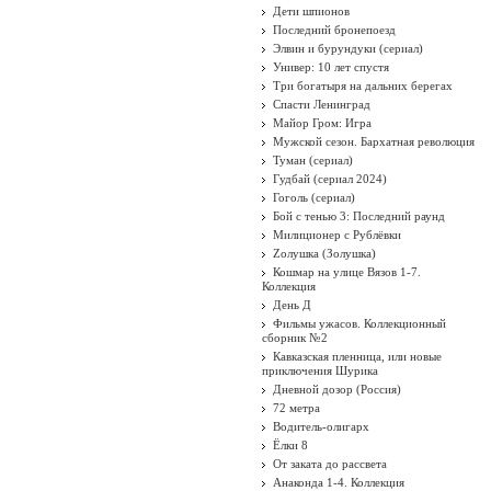
Дети шпионов
Последний бронепоезд
Элвин и бурундуки (сериал)
Универ: 10 лет спустя
Три богатыря на дальних берегах
Спасти Ленинград
Майор Гром: Игра
Мужской сезон. Бархатная революция
Туман (сериал)
Гудбай (сериал 2024)
Гоголь (сериал)
Бой с тенью 3: Последний раунд
Милиционер с Рублёвки
Zолушка (Золушка)
Кошмар на улице Вязов 1-7.
Коллекция
День Д
Фильмы ужасов. Коллекционный
сборник №2
Кавказская пленница, или новые
приключения Шурика
Дневной дозор (Россия)
72 метра
Водитель-олигарх
Ёлки 8
От заката до рассвета
Анаконда 1-4. Коллекция