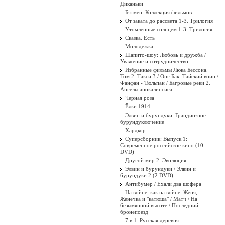
Диканьки
Бэтмен: Коллекция фильмов
От заката до рассвета 1-3. Трилогия
Утомленные солнцем 1-3. Трилогия
Сказка. Есть
Молодежка
Шапито-шоу: Любовь и дружба /
Уважение и сотрудничество
Избранные фильмы Люка Бессона.
Том 2: Такси 3 / Онг Бак. Тайский воин /
Фанфан - Тюльпан / Багровые реки 2.
Ангелы апокалипсиса
Черная роза
Ёлки 1914
Элвин и бурундуки: Грандиозное
бурундуключение
Хардкор
Суперсборник: Выпуск 1:
Современное российское кино (10
DVD)
Другой мир 2: Эволюция
Элвин и бурундуки / Элвин и
бурундуки 2 (2 DVD)
Антибумер / Ехали два шофера
На войне, как на войне: Женя,
Женечка и "катюша" / Матч / На
безымянной высоте / Последний
бронепоезд
7 в 1: Русская деревня