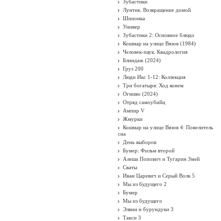
Зубастики
Лунтик. Возвращение домой
Шпионка
Универ
Зубастики 2: Основное блюдо
Кошмар на улице Вязов (1984)
Человек-паук. Квадрология
Блиндаж (2024)
Груз 200
Люди Икс 1-12: Коллекция
Три богатыря: Ход конем
Огниво (2024)
Отряд самоубийц
Ампир V
Жмурки
Кошмар на улице Вязов 4: Повелитель
сна
День выборов
Бумер: Фильм второй
Алеша Попович и Тугарин Змей
Сваты
Иван Царевич и Серый Волк 5
Мы из будущего 2
Бумер
Мы из будущего
Элвин и бурундуки 3
Такси 3