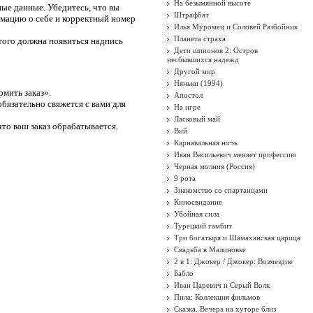
На безымянной высоте
ые данные. Убедитесь, что вы
Штрафбат
рмацию о себе и корректный номер
Илья Муромец и Соловей Разбойник
Планета страха
того должна появиться надпись
Дети шпионов 2: Остров
несбывшихся надежд
Другой мир
Няньки (1994)
рмить заказ».
Апостол
бязательно свяжется с вами для
На игре
Ласковый май
то ваш заказ обрабатывается.
Вий
Карнавальная ночь
Иван Васильевич меняет профессию
Черная молния (Россия)
9 рота
Знакомство со спартанцами
Киносвидание
Убойная сила
Турецкий гамбит
Три богатыря и Шамаханская царица
Свадьба в Малиновке
2 в 1: Джокер / Джокер: Возмездие
Бабло
Иван Царевич и Серый Волк
Пила: Коллекция фильмов
Сказка. Вечера на хуторе близ