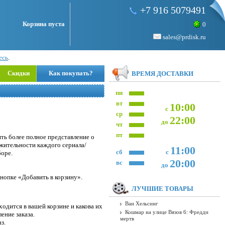
+7 916 5079491
Корзина пуста
0
sales@prdisk.ru
есь
.
Скидки
Как покупать?
ВРЕМЯ ДОСТАВКИ
пн
вт
10:00
с
ср
22:00
до
чт
пт
ть более полное представление о
лжительности каждого сериала/
11:00
сб
с
боре.
20:00
вс
до
нопке «Добавить в корзину».
ЛУЧШИЕ ТОВАРЫ
Ван Хельсинг
одится в вашей корзине и какова их
Кошмар на улице Вязов 6: Фредди
ение заказа.
мертв
з.