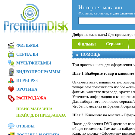
Интернет магазин
Фильмы, сериалы, мультфильмы 
Добро пожаловать!
Для просмотра с
Фильмы
Сериалы
ФИЛЬМЫ
СЕРИАЛЫ
ПОМОЩЬ
МУЛЬТФИЛЬМЫ
Три простых шага для оформления з
ВИДЕОПРОГРАММЫ
Шаг 1. Выберите товар и кликните
ИГРЫ PS3
Ознакомьтесь с нашим каталогом се
товаре вам поможет его изображение
ЭРОТИКА
фильма, качестве перевода, краткая
Уточнить информацию о конкретных
РАСПРОДАЖА
Для выбора того или иного сериала/
Чтобы поместить выбранный сериал/
ПРАЙС МАГАЗИНА
Шаг 2. Кликните по кнопке «Оформ
ПРАЙС ДЛЯ ПРЕДЗАКАЗА
После добавления DVD дисков в корз
ОТЗЫВЫ
общая стоимость. Там же вы найдет
Клик по кнопке «Оформить» приведет
ДОСТАВКА И ОПЛАТА