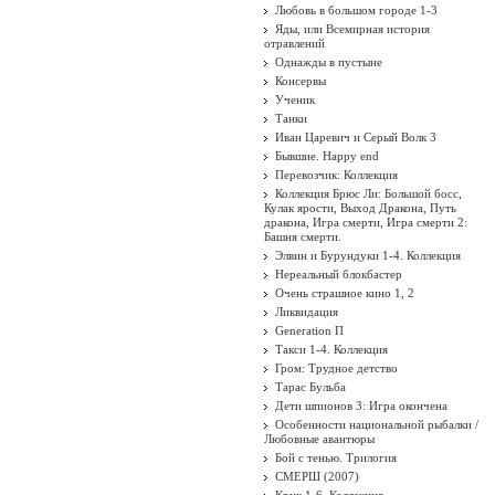
Любовь в большом городе 1-3
Яды, или Всемирная история
отравлений
Однажды в пустыне
Консервы
Ученик
Танки
Иван Царевич и Серый Волк 3
Бывшие. Happy end
Перевозчик: Коллекция
Коллекция Брюс Ли: Большой босс,
Кулак ярости, Выход Дракона, Путь
дракона, Игра смерти, Игра смерти 2:
Башня смерти.
Элвин и Бурундуки 1-4. Коллекция
Нереальный блокбастер
Очень страшное кино 1, 2
Ликвидация
Generation П
Такси 1-4. Коллекция
Гром: Трудное детство
Тарас Бульба
Дети шпионов 3: Игра окончена
Особенности национальной рыбалки /
Любовные авантюры
Бой с тенью. Трилогия
СМЕРШ (2007)