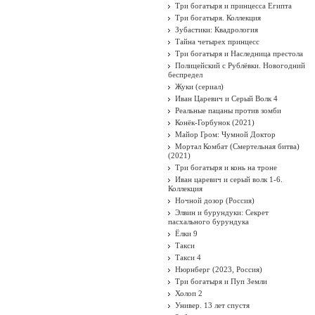
Три богатыря и принцесса Египта
Три богатыря. Коллекция
Зубастики: Квадрология
Тайна четырех принцесс
Три богатыря и Наследница престола
Полицейский с Рублёвки. Новогодний
беспредел
Жуки (сериал)
Иван Царевич и Серый Волк 4
Реальные пацаны против зомби
Конёк-Горбунок (2021)
Майор Гром: Чумной Доктор
Мортал Комбат (Смертельная битва)
(2021)
Три богатыря и конь на троне
Иван царевич и серый волк 1-6.
Коллекция
Ночной дозор (Россия)
Элвин и бурундуки: Секрет
пасхального бурундука
Ёлки 9
Такси
Такси 4
Нюрнберг (2023, Россия)
Три богатыря и Пуп Земли
Холоп 2
Универ. 13 лет спустя