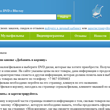
на
DVD
и
Blu-ray
воих заказов, скидок и отзывов
войдите в личный кабинет
или
зарегистрируйт
Мультфильмы
Видеопрограммы
Отзывы
Новости
аказа
 по кнопке «Добавить в корзину»
риалов/фильмов и выберите DVD диски, которые вы хотите приобрести. Получи
 и описание. На сайте указаны цены на все товары, дана информация о продо
 характеристика сюжета и другая информация, которая должна помочь вам в вы
 товарах вы можете по телефону: +7 967 0509463
фильма необходимо перейти на его страницу, кликнув по его названию.
фильм в корзину, находясь на странице сериала/фильма, кликните мышкой по к
ить» и зарегистрируйтесь
ину в верхней части страницы появится информация о том, сколько товаров нах
е кнопку «Оформить», которую необходимо нажать, чтобы продолжить оформл
 вас на страницу «Моя корзина», где вы сможете подкорректировать свой зака