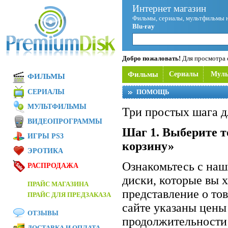
Интернет магазин
Фильмы, сериалы, мультфильмы 
Blu-ray
Добро пожаловать!
Для просмотра с
Фильмы
Сериалы
Мул
ФИЛЬМЫ
СЕРИАЛЫ
ПОМОЩЬ
МУЛЬТФИЛЬМЫ
Три простых шага д
ВИДЕОПРОГРАММЫ
Шаг 1. Выберите т
ИГРЫ PS3
корзину»
ЭРОТИКА
Ознакомьтесь с на
РАСПРОДАЖА
диски, которые вы 
ПРАЙС МАГАЗИНА
представление о то
ПРАЙС ДЛЯ ПРЕДЗАКАЗА
сайте указаны цены
ОТЗЫВЫ
продолжительности 
ДОСТАВКА И ОПЛАТА