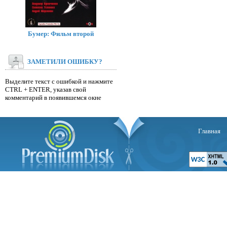
Бумер: Фильм второй
ЗАМЕТИЛИ ОШИБКУ?
Выделите текст с ошибкой и нажмите
CTRL + ENTER, указав свой
комментарий в появившемся окне
Главная