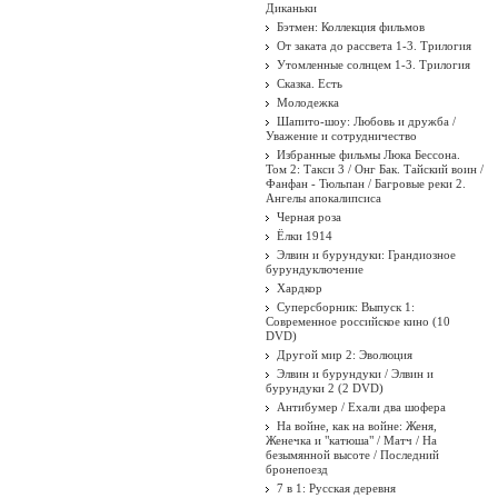
Диканьки
Бэтмен: Коллекция фильмов
От заката до рассвета 1-3. Трилогия
Утомленные солнцем 1-3. Трилогия
Сказка. Есть
Молодежка
Шапито-шоу: Любовь и дружба /
Уважение и сотрудничество
Избранные фильмы Люка Бессона.
Том 2: Такси 3 / Онг Бак. Тайский воин /
Фанфан - Тюльпан / Багровые реки 2.
Ангелы апокалипсиса
Черная роза
Ёлки 1914
Элвин и бурундуки: Грандиозное
бурундуключение
Хардкор
Суперсборник: Выпуск 1:
Современное российское кино (10
DVD)
Другой мир 2: Эволюция
Элвин и бурундуки / Элвин и
бурундуки 2 (2 DVD)
Антибумер / Ехали два шофера
На войне, как на войне: Женя,
Женечка и "катюша" / Матч / На
безымянной высоте / Последний
бронепоезд
7 в 1: Русская деревня