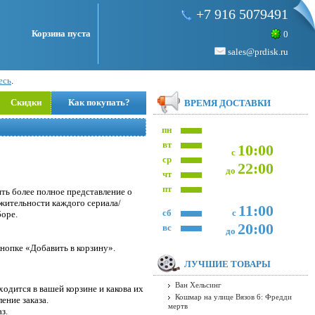
+7 916 5079491
Корзина пуста
0
sales@prdisk.ru
есь
.
Скидки
Как покупать?
ВРЕМЯ ДОСТАВКИ
пн
вт
10:00
с
ср
22:00
до
чт
пт
ть более полное представление о
лжительности каждого сериала/
11:00
сб
с
боре.
20:00
вс
до
нопке «Добавить в корзину».
ЛУЧШИЕ ТОВАРЫ
Ван Хельсинг
одится в вашей корзине и какова их
Кошмар на улице Вязов 6: Фредди
ение заказа.
мертв
з.