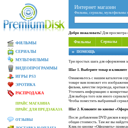
Интернет магазин
Фильмы, сериалы, мультфильмы 
Добро пожаловать!
Для просмотра с
Фильмы
Сериалы
ФИЛЬМЫ
СЕРИАЛЫ
ПОМОЩЬ
МУЛЬТФИЛЬМЫ
Три простых шага для оформления з
ВИДЕОПРОГРАММЫ
Шаг 1. Выберите товар и кликните
ИГРЫ PS3
Ознакомьтесь с нашим каталогом се
товаре вам поможет его изображение
ЭРОТИКА
фильма, качестве перевода, краткая
Уточнить информацию о конкретных
РАСПРОДАЖА
Для выбора того или иного сериала/
Чтобы поместить выбранный сериал/
ПРАЙС МАГАЗИНА
Шаг 2. Кликните по кнопке «Оформ
ПРАЙС ДЛЯ ПРЕДЗАКАЗА
После добавления DVD дисков в корз
ОТЗЫВЫ
общая стоимость. Там же вы найдет
Клик по кнопке «Оформить» приведет
ДОСТАВКА И ОПЛАТА