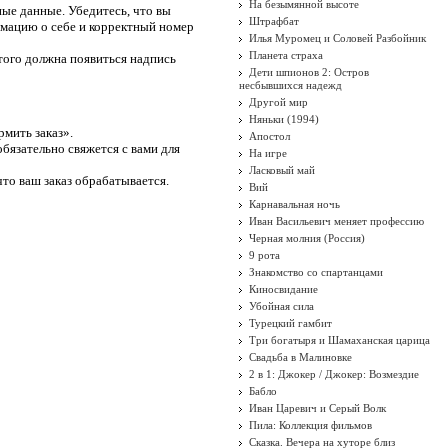
На безымянной высоте
ые данные. Убедитесь, что вы
Штрафбат
рмацию о себе и корректный номер
Илья Муромец и Соловей Разбойник
Планета страха
того должна появиться надпись
Дети шпионов 2: Остров
несбывшихся надежд
Другой мир
Няньки (1994)
рмить заказ».
Апостол
бязательно свяжется с вами для
На игре
Ласковый май
то ваш заказ обрабатывается.
Вий
Карнавальная ночь
Иван Васильевич меняет профессию
Черная молния (Россия)
9 рота
Знакомство со спартанцами
Киносвидание
Убойная сила
Турецкий гамбит
Три богатыря и Шамаханская царица
Свадьба в Малиновке
2 в 1: Джокер / Джокер: Возмездие
Бабло
Иван Царевич и Серый Волк
Пила: Коллекция фильмов
Сказка. Вечера на хуторе близ