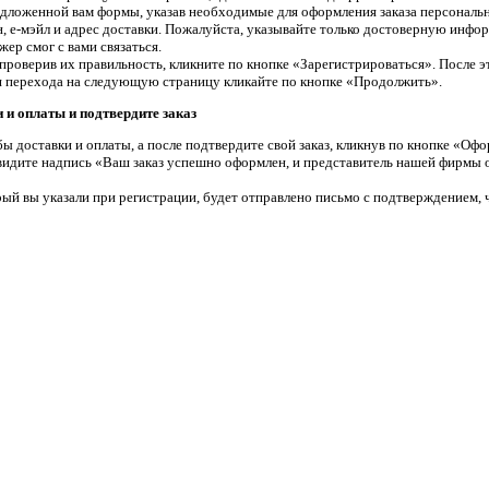
едложенной вам формы, указав необходимые для оформления заказа персональн
, е-мэйл и адрес доставки. Пожалуйста, указывайте только достоверную инфо
ер смог с вами связаться.
проверив их правильность, кликните по кнопке «Зарегистрироваться». После э
я перехода на следующую страницу кликайте по кнопке «Продолжить».
 и оплаты и подтвердите заказ
ы доставки и оплаты, а после подтвердите свой заказ, кликнув по кнопке «Офо
увидите надпись «Ваш заказ успешно оформлен, и представитель нашей фирмы о
ый вы указали при регистрации, будет отправлено письмо с подтверждением, ч