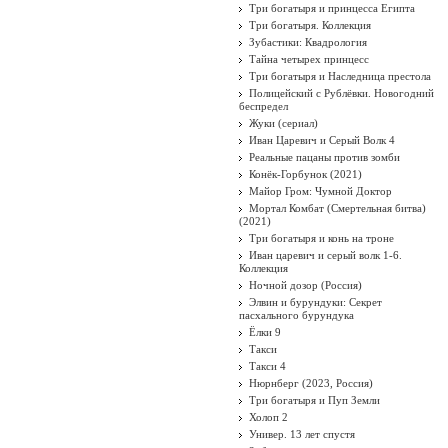
Три богатыря и принцесса Египта
Три богатыря. Коллекция
Зубастики: Квадрология
Тайна четырех принцесс
Три богатыря и Наследница престола
Полицейский с Рублёвки. Новогодний
беспредел
Жуки (сериал)
Иван Царевич и Серый Волк 4
Реальные пацаны против зомби
Конёк-Горбунок (2021)
Майор Гром: Чумной Доктор
Мортал Комбат (Смертельная битва)
(2021)
Три богатыря и конь на троне
Иван царевич и серый волк 1-6.
Коллекция
Ночной дозор (Россия)
Элвин и бурундуки: Секрет
пасхального бурундука
Ёлки 9
Такси
Такси 4
Нюрнберг (2023, Россия)
Три богатыря и Пуп Земли
Холоп 2
Универ. 13 лет спустя