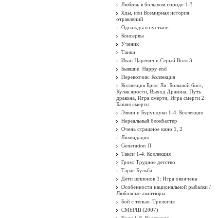
Любовь в большом городе 1-3
Яды, или Всемирная история
отравлений
Однажды в пустыне
Консервы
Ученик
Танки
Иван Царевич и Серый Волк 3
Бывшие. Happy end
Перевозчик: Коллекция
Коллекция Брюс Ли: Большой босс,
Кулак ярости, Выход Дракона, Путь
дракона, Игра смерти, Игра смерти 2:
Башня смерти.
Элвин и Бурундуки 1-4. Коллекция
Нереальный блокбастер
Очень страшное кино 1, 2
Ликвидация
Generation П
Такси 1-4. Коллекция
Гром: Трудное детство
Тарас Бульба
Дети шпионов 3: Игра окончена
Особенности национальной рыбалки /
Любовные авантюры
Бой с тенью. Трилогия
СМЕРШ (2007)