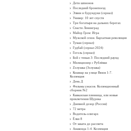
Дети шпионов
Последний бронепоезд
Элвин и бурундуки (сериал)
Универ: 10 лет спустя
Три богатыря на дальних берегах
Спасти Ленинград
Майор Гром: Игра
Мужской сезон. Бархатная революция
Туман (сериал)
Гудбай (сериал 2024)
Гоголь (сериал)
Бой с тенью 3: Последний раунд
Милиционер с Рублёвки
Zолушка (Золушка)
Кошмар на улице Вязов 1-7.
Коллекция
День Д
Фильмы ужасов. Коллекционный
сборник №2
Кавказская пленница, или новые
приключения Шурика
Дневной дозор (Россия)
72 метра
Водитель-олигарх
Ёлки 8
От заката до рассвета
Анаконда 1-4. Коллекция