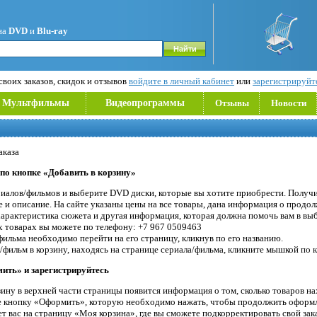
на
DVD
и
Blu-ray
воих заказов, скидок и отзывов
войдите в личный кабинет
или
зарегистрируйт
Мультфильмы
Видеопрограммы
Отзывы
Новости
аказа
 по кнопке «Добавить в корзину»
риалов/фильмов и выберите DVD диски, которые вы хотите приобрести. Получи
 и описание. На сайте указаны цены на все товары, дана информация о продо
 характеристика сюжета и другая информация, которая должна помочь вам в вы
 товарах вы можете по телефону: +7 967 0509463
фильма необходимо перейти на его страницу, кликнув по его названию.
фильм в корзину, находясь на странице сериала/фильма, кликните мышкой по к
ить» и зарегистрируйтесь
ину в верхней части страницы появится информация о том, сколько товаров нах
е кнопку «Оформить», которую необходимо нажать, чтобы продолжить оформл
 вас на страницу «Моя корзина», где вы сможете подкорректировать свой зака