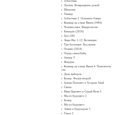
Зубастики
Лунтик. Возвращение домой
Шпионка
Универ
Зубастики 2: Основное блюдо
Кошмар на улице Вязов (1984)
Человек-паук. Квадрология
Блиндаж (2024)
Груз 200
Люди Икс 1-12: Коллекция
Три богатыря: Ход конем
Огниво (2024)
Отряд самоубийц
Ампир V
Жмурки
Кошмар на улице Вязов 4: Повелитель
сна
День выборов
Бумер: Фильм второй
Алеша Попович и Тугарин Змей
Сваты
Иван Царевич и Серый Волк 5
Мы из будущего 2
Бумер
Мы из будущего
Элвин и бурундуки 3
Такси 3