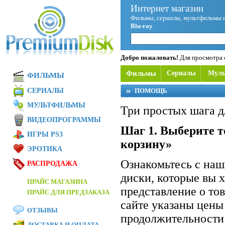
Интернет магазин
Фильмы, сериалы, мультфильмы 
Blu-ray
Добро пожаловать!
Для просмотра с
Фильмы
Сериалы
Мул
ФИЛЬМЫ
СЕРИАЛЫ
ПОМОЩЬ
МУЛЬТФИЛЬМЫ
Три простых шага д
ВИДЕОПРОГРАММЫ
Шаг 1. Выберите т
ИГРЫ PS3
корзину»
ЭРОТИКА
Ознакомьтесь с на
РАСПРОДАЖА
диски, которые вы 
ПРАЙС МАГАЗИНА
представление о то
ПРАЙС ДЛЯ ПРЕДЗАКАЗА
сайте указаны цены
ОТЗЫВЫ
продолжительности 
ДОСТАВКА И ОПЛАТА