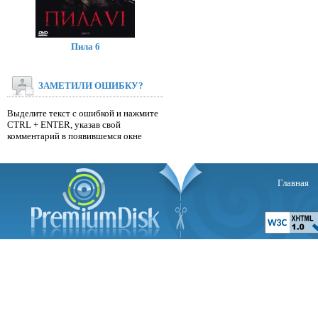
Пила 6
ЗАМЕТИЛИ ОШИБКУ?
Выделите текст с ошибкой и нажмите
CTRL + ENTER, указав свой
комментарий в появившемся окне
Главная