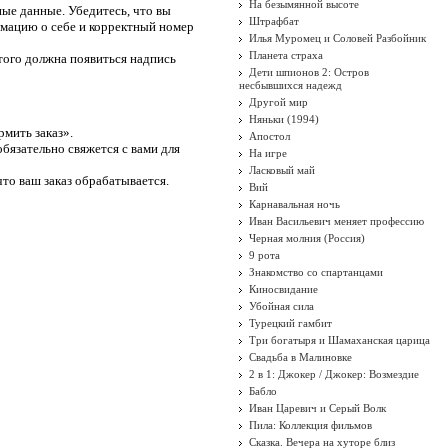
На безымянной высоте
ые данные. Убедитесь, что вы
Штрафбат
рмацию о себе и корректный номер
Илья Муромец и Соловей Разбойник
Планета страха
того должна появиться надпись
Дети шпионов 2: Остров
несбывшихся надежд
Другой мир
Няньки (1994)
рмить заказ».
Апостол
бязательно свяжется с вами для
На игре
Ласковый май
то ваш заказ обрабатывается.
Вий
Карнавальная ночь
Иван Васильевич меняет профессию
Черная молния (Россия)
9 рота
Знакомство со спартанцами
Киносвидание
Убойная сила
Турецкий гамбит
Три богатыря и Шамаханская царица
Свадьба в Малиновке
2 в 1: Джокер / Джокер: Возмездие
Бабло
Иван Царевич и Серый Волк
Пила: Коллекция фильмов
Сказка. Вечера на хуторе близ