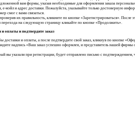
едложенной вам формы, указав необходимые для оформления заказа персональн
, е-мэйл и адрес доставки. Пожалуйста, указывайте только достоверную инфо
ер смог с вами связаться.
проверив их правильность, кликните по кнопке «Зарегистрироваться». После э
я перехода на следующую страницу кликайте по кнопке «Продолжить».
 и оплаты и подтвердите заказ
ы доставки и оплаты, а после подтвердите свой заказ, кликнув по кнопке «Офо
увидите надпись «Ваш заказ успешно оформлен, и представитель нашей фирмы о
ый вы указали при регистрации, будет отправлено письмо с подтверждением, ч