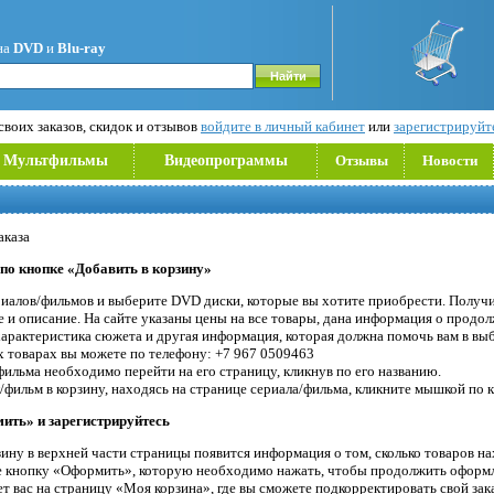
на
DVD
и
Blu-ray
воих заказов, скидок и отзывов
войдите в личный кабинет
или
зарегистрируйт
Мультфильмы
Видеопрограммы
Отзывы
Новости
аказа
 по кнопке «Добавить в корзину»
риалов/фильмов и выберите DVD диски, которые вы хотите приобрести. Получи
 и описание. На сайте указаны цены на все товары, дана информация о продо
 характеристика сюжета и другая информация, которая должна помочь вам в вы
 товарах вы можете по телефону: +7 967 0509463
фильма необходимо перейти на его страницу, кликнув по его названию.
фильм в корзину, находясь на странице сериала/фильма, кликните мышкой по к
ить» и зарегистрируйтесь
ину в верхней части страницы появится информация о том, сколько товаров нах
е кнопку «Оформить», которую необходимо нажать, чтобы продолжить оформл
 вас на страницу «Моя корзина», где вы сможете подкорректировать свой зака