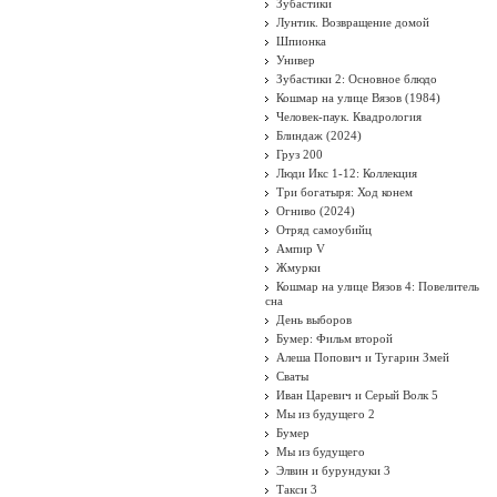
Зубастики
Лунтик. Возвращение домой
Шпионка
Универ
Зубастики 2: Основное блюдо
Кошмар на улице Вязов (1984)
Человек-паук. Квадрология
Блиндаж (2024)
Груз 200
Люди Икс 1-12: Коллекция
Три богатыря: Ход конем
Огниво (2024)
Отряд самоубийц
Ампир V
Жмурки
Кошмар на улице Вязов 4: Повелитель
сна
День выборов
Бумер: Фильм второй
Алеша Попович и Тугарин Змей
Сваты
Иван Царевич и Серый Волк 5
Мы из будущего 2
Бумер
Мы из будущего
Элвин и бурундуки 3
Такси 3