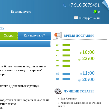
+7 916 5079491
Корзина пуста
0
sales@prdisk.ru
есь
.
Скидки
Как покупать?
ВРЕМЯ ДОСТАВКИ
пн
вт
10:00
с
ср
22:00
до
чт
пт
ть более полное представление о
лжительности каждого сериала/
11:00
сб
с
боре.
20:00
вс
до
нопке «Добавить в корзину».
ЛУЧШИЕ ТОВАРЫ
Ван Хельсинг
одится в вашей корзине и какова их
Кошмар на улице Вязов 6: Фредди
ение заказа.
мертв
з.