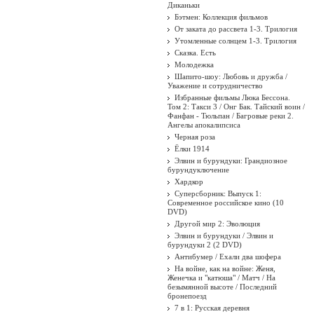
Диканьки
Бэтмен: Коллекция фильмов
От заката до рассвета 1-3. Трилогия
Утомленные солнцем 1-3. Трилогия
Сказка. Есть
Молодежка
Шапито-шоу: Любовь и дружба /
Уважение и сотрудничество
Избранные фильмы Люка Бессона.
Том 2: Такси 3 / Онг Бак. Тайский воин /
Фанфан - Тюльпан / Багровые реки 2.
Ангелы апокалипсиса
Черная роза
Ёлки 1914
Элвин и бурундуки: Грандиозное
бурундуключение
Хардкор
Суперсборник: Выпуск 1:
Современное российское кино (10
DVD)
Другой мир 2: Эволюция
Элвин и бурундуки / Элвин и
бурундуки 2 (2 DVD)
Антибумер / Ехали два шофера
На войне, как на войне: Женя,
Женечка и "катюша" / Матч / На
безымянной высоте / Последний
бронепоезд
7 в 1: Русская деревня