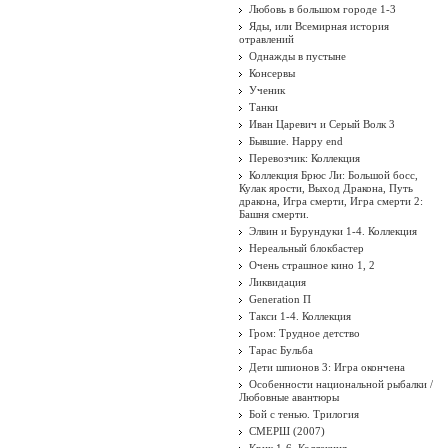
Любовь в большом городе 1-3
Яды, или Всемирная история
отравлений
Однажды в пустыне
Консервы
Ученик
Танки
Иван Царевич и Серый Волк 3
Бывшие. Happy end
Перевозчик: Коллекция
Коллекция Брюс Ли: Большой босс,
Кулак ярости, Выход Дракона, Путь
дракона, Игра смерти, Игра смерти 2:
Башня смерти.
Элвин и Бурундуки 1-4. Коллекция
Нереальный блокбастер
Очень страшное кино 1, 2
Ликвидация
Generation П
Такси 1-4. Коллекция
Гром: Трудное детство
Тарас Бульба
Дети шпионов 3: Игра окончена
Особенности национальной рыбалки /
Любовные авантюры
Бой с тенью. Трилогия
СМЕРШ (2007)