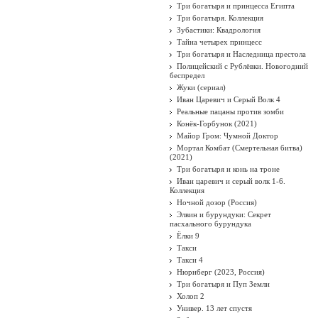
Три богатыря и принцесса Египта
Три богатыря. Коллекция
Зубастики: Квадрология
Тайна четырех принцесс
Три богатыря и Наследница престола
Полицейский с Рублёвки. Новогодний
беспредел
Жуки (сериал)
Иван Царевич и Серый Волк 4
Реальные пацаны против зомби
Конёк-Горбунок (2021)
Майор Гром: Чумной Доктор
Мортал Комбат (Смертельная битва)
(2021)
Три богатыря и конь на троне
Иван царевич и серый волк 1-6.
Коллекция
Ночной дозор (Россия)
Элвин и бурундуки: Секрет
пасхального бурундука
Ёлки 9
Такси
Такси 4
Нюрнберг (2023, Россия)
Три богатыря и Пуп Земли
Холоп 2
Универ. 13 лет спустя