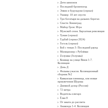
Дети шпионов
Последний бронепоезд
Элвин и бурундуки (сериал)
Универ: 10 лет спустя
Три богатыря на дальних берегах
Спасти Ленинград
Майор Гром: Игра
Мужской сезон. Бархатная революция
Туман (сериал)
Гудбай (сериал 2024)
Гоголь (сериал)
Бой с тенью 3: Последний раунд
Милиционер с Рублёвки
Zолушка (Золушка)
Кошмар на улице Вязов 1-7.
Коллекция
День Д
Фильмы ужасов. Коллекционный
сборник №2
Кавказская пленница, или новые
приключения Шурика
Дневной дозор (Россия)
72 метра
Водитель-олигарх
Ёлки 8
От заката до рассвета
Анаконда 1-4. Коллекция