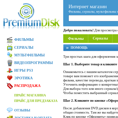
Интернет магазин
Фильмы, сериалы, мультфильмы 
Добро пожаловать!
Для просмотра с
Фильмы
Сериалы
ФИЛЬМЫ
СЕРИАЛЫ
ПОМОЩЬ
МУЛЬТФИЛЬМЫ
Три простых шага для оформления з
ВИДЕОПРОГРАММЫ
Шаг 1. Выберите товар и кликните
ИГРЫ PS3
Ознакомьтесь с нашим каталогом се
товаре вам поможет его изображение
ЭРОТИКА
фильма, качестве перевода, краткая
Уточнить информацию о конкретных
РАСПРОДАЖА
Для выбора того или иного сериала/
Чтобы поместить выбранный сериал/
ПРАЙС МАГАЗИНА
Шаг 2. Кликните по кнопке «Оформ
ПРАЙС ДЛЯ ПРЕДЗАКАЗА
После добавления DVD дисков в корз
ОТЗЫВЫ
общая стоимость. Там же вы найдет
Клик по кнопке «Оформить» приведет
ДОСТАВКА И ОПЛАТА