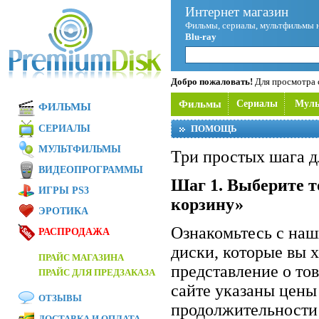
Интернет магазин
Фильмы, сериалы, мультфильмы 
Blu-ray
Добро пожаловать!
Для просмотра с
Фильмы
Сериалы
Мул
ФИЛЬМЫ
СЕРИАЛЫ
ПОМОЩЬ
МУЛЬТФИЛЬМЫ
Три простых шага д
ВИДЕОПРОГРАММЫ
Шаг 1. Выберите т
ИГРЫ PS3
корзину»
ЭРОТИКА
Ознакомьтесь с на
РАСПРОДАЖА
диски, которые вы 
ПРАЙС МАГАЗИНА
представление о то
ПРАЙС ДЛЯ ПРЕДЗАКАЗА
сайте указаны цены
ОТЗЫВЫ
продолжительности 
ДОСТАВКА И ОПЛАТА