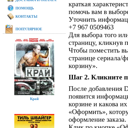
краткая характерис
ПОМОЩЬ
помочь вам в выбор
КОНТАКТЫ
Уточнить информаци
+7 967 0509463
ПОПУЛЯРНОЕ
Для выбора того ил
страницу, кликнув п
Чтобы поместить вы
странице сериала/ф
корзину».
Шаг 2. Кликните п
После добавления D
появится информаци
Край
корзине и какова и
«Оформить», котор
оформление заказа.
Клик по кнопке «Оф