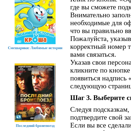
где вы сможете подк
Внимательно заполн
необходимые для оф
что вы правильно вв
Пожалуйста, указыв
корректный номер т
Смешарики: Любимые истории
вами связаться.
Указав свои персон
кликните по кнопке
появиться надпись 
следующую страниц
Шаг 3. Выберите с
Следуя подсказкам,
подтвердите свой за
Если вы все сделал
Последний бронепоезд