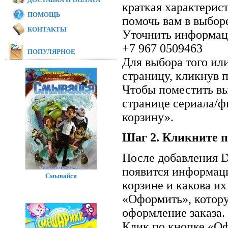
краткая характерис
ПОМОЩЬ
помочь вам в выбор
КОНТАКТЫ
Уточнить информаци
+7 967 0509463
ПОПУЛЯРНОЕ
Для выбора того ил
страницу, кликнув п
Чтобы поместить вы
странице сериала/ф
корзину».
Шаг 2. Кликните п
После добавления D
появится информаци
Смывайся
корзине и какова и
«Оформить», котор
оформление заказа.
Клик по кнопке «Оф