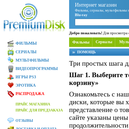
Интернет магазин
Фильмы, сериалы, мультфильмы 
Blu-ray
Добро пожаловать!
Для просмотра с
Фильмы
Сериалы
Мул
ФИЛЬМЫ
СЕРИАЛЫ
ПОМОЩЬ
МУЛЬТФИЛЬМЫ
Три простых шага д
ВИДЕОПРОГРАММЫ
Шаг 1. Выберите т
ИГРЫ PS3
корзину»
ЭРОТИКА
Ознакомьтесь с на
РАСПРОДАЖА
диски, которые вы 
ПРАЙС МАГАЗИНА
представление о то
ПРАЙС ДЛЯ ПРЕДЗАКАЗА
сайте указаны цены
ОТЗЫВЫ
продолжительности 
ДОСТАВКА И ОПЛАТА