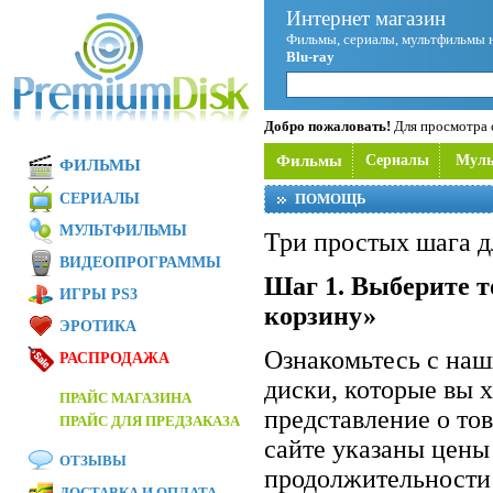
Интернет магазин
Фильмы, сериалы, мультфильмы 
Blu-ray
Добро пожаловать!
Для просмотра с
Фильмы
Сериалы
Мул
ФИЛЬМЫ
СЕРИАЛЫ
ПОМОЩЬ
МУЛЬТФИЛЬМЫ
Три простых шага д
ВИДЕОПРОГРАММЫ
Шаг 1. Выберите т
ИГРЫ PS3
корзину»
ЭРОТИКА
Ознакомьтесь с на
РАСПРОДАЖА
диски, которые вы 
ПРАЙС МАГАЗИНА
представление о то
ПРАЙС ДЛЯ ПРЕДЗАКАЗА
сайте указаны цены
ОТЗЫВЫ
продолжительности 
ДОСТАВКА И ОПЛАТА