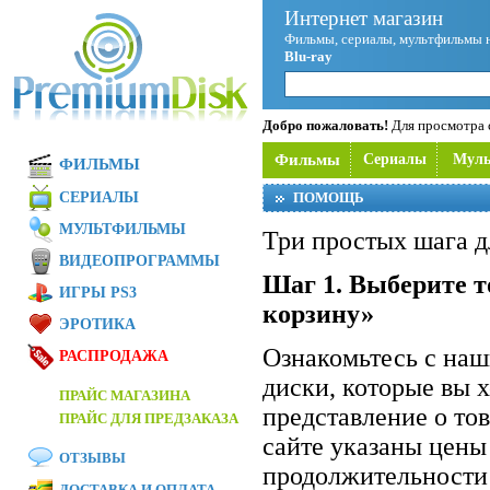
Интернет магазин
Фильмы, сериалы, мультфильмы 
Blu-ray
Добро пожаловать!
Для просмотра с
Фильмы
Сериалы
Мул
ФИЛЬМЫ
СЕРИАЛЫ
ПОМОЩЬ
МУЛЬТФИЛЬМЫ
Три простых шага д
ВИДЕОПРОГРАММЫ
Шаг 1. Выберите т
ИГРЫ PS3
корзину»
ЭРОТИКА
Ознакомьтесь с на
РАСПРОДАЖА
диски, которые вы 
ПРАЙС МАГАЗИНА
представление о то
ПРАЙС ДЛЯ ПРЕДЗАКАЗА
сайте указаны цены
ОТЗЫВЫ
продолжительности 
ДОСТАВКА И ОПЛАТА