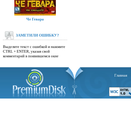
Че Гевара
ЗАМЕТИЛИ ОШИБКУ?
Выделите текст с ошибкой и нажмите
CTRL + ENTER, указав свой
комментарий в появившемся окне
Главная