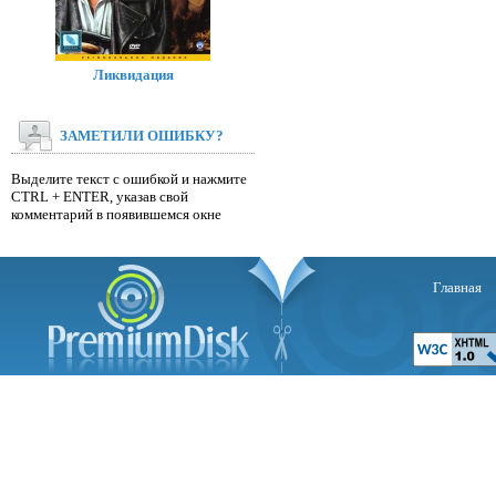
Ликвидация
ЗАМЕТИЛИ ОШИБКУ?
Выделите текст с ошибкой и нажмите
CTRL + ENTER, указав свой
комментарий в появившемся окне
Главная