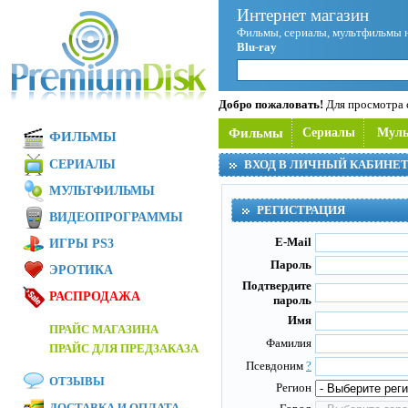
Интернет магазин
Фильмы, сериалы, мультфильмы 
Blu-ray
Добро пожаловать!
Для просмотра с
Фильмы
Сериалы
Мул
ФИЛЬМЫ
СЕРИАЛЫ
ВХОД В ЛИЧНЫЙ КАБИНЕ
МУЛЬТФИЛЬМЫ
РЕГИСТРАЦИЯ
ВИДЕОПРОГРАММЫ
E-Mail
ИГРЫ PS3
Пароль
ЭРОТИКА
Подтвердите
РАСПРОДАЖА
пароль
Имя
ПРАЙС МАГАЗИНА
Фамилия
ПРАЙС ДЛЯ ПРЕДЗАКАЗА
Псевдоним
?
ОТЗЫВЫ
Регион
ДОСТАВКА И ОПЛАТА