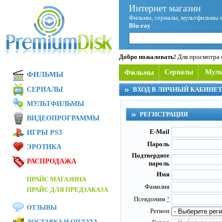
Интернет магазин
Фильмы, сериалы, мультфильмы 
Blu-ray
Добро пожаловать!
Для просмотра с
Фильмы
Сериалы
Мул
ФИЛЬМЫ
СЕРИАЛЫ
ВХОД В ЛИЧНЫЙ КАБИНЕ
МУЛЬТФИЛЬМЫ
РЕГИСТРАЦИЯ
ВИДЕОПРОГРАММЫ
E-Mail
ИГРЫ PS3
Пароль
ЭРОТИКА
Подтвердите
РАСПРОДАЖА
пароль
Имя
ПРАЙС МАГАЗИНА
Фамилия
ПРАЙС ДЛЯ ПРЕДЗАКАЗА
Псевдоним
?
ОТЗЫВЫ
Регион
ДОСТАВКА И ОПЛАТА