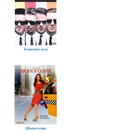
Бешеные псы
Шопоголик