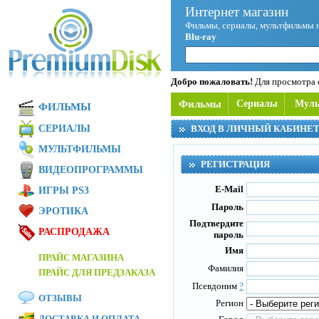
Интернет магазин
Фильмы, сериалы, мультфильмы 
Blu-ray
Добро пожаловать!
Для просмотра с
Фильмы
Сериалы
Мул
ФИЛЬМЫ
СЕРИАЛЫ
ВХОД В ЛИЧНЫЙ КАБИНЕ
МУЛЬТФИЛЬМЫ
РЕГИСТРАЦИЯ
ВИДЕОПРОГРАММЫ
E-Mail
ИГРЫ PS3
Пароль
ЭРОТИКА
Подтвердите
РАСПРОДАЖА
пароль
Имя
ПРАЙС МАГАЗИНА
Фамилия
ПРАЙС ДЛЯ ПРЕДЗАКАЗА
Псевдоним
?
ОТЗЫВЫ
Регион
ДОСТАВКА И ОПЛАТА