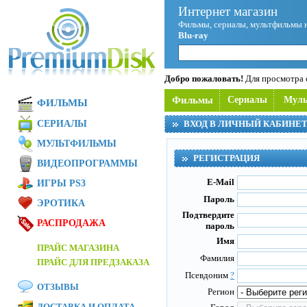
Интернет магазин
Фильмы, сериалы, мультфильмы 
Blu-ray
Добро пожаловать!
Для просмотра с
Фильмы
Сериалы
Мул
ФИЛЬМЫ
СЕРИАЛЫ
ВХОД В ЛИЧНЫЙ КАБИНЕ
МУЛЬТФИЛЬМЫ
РЕГИСТРАЦИЯ
ВИДЕОПРОГРАММЫ
E-Mail
ИГРЫ PS3
Пароль
ЭРОТИКА
Подтвердите
РАСПРОДАЖА
пароль
Имя
ПРАЙС МАГАЗИНА
Фамилия
ПРАЙС ДЛЯ ПРЕДЗАКАЗА
Псевдоним
?
ОТЗЫВЫ
Регион
ДОСТАВКА И ОПЛАТА