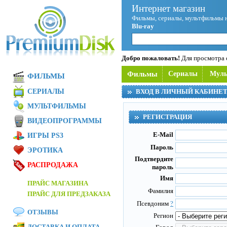
Интернет магазин
Фильмы, сериалы, мультфильмы 
Blu-ray
Добро пожаловать!
Для просмотра с
Фильмы
Сериалы
Мул
ФИЛЬМЫ
СЕРИАЛЫ
ВХОД В ЛИЧНЫЙ КАБИНЕ
МУЛЬТФИЛЬМЫ
РЕГИСТРАЦИЯ
ВИДЕОПРОГРАММЫ
E-Mail
ИГРЫ PS3
Пароль
ЭРОТИКА
Подтвердите
РАСПРОДАЖА
пароль
Имя
ПРАЙС МАГАЗИНА
Фамилия
ПРАЙС ДЛЯ ПРЕДЗАКАЗА
Псевдоним
?
ОТЗЫВЫ
Регион
ДОСТАВКА И ОПЛАТА