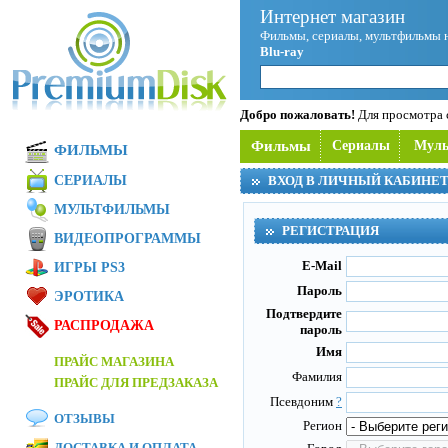
Интернет магазин
Фильмы, сериалы, мультфильмы 
Blu-ray
Добро пожаловать!
Для просмотра с
Фильмы
Сериалы
Мул
ФИЛЬМЫ
СЕРИАЛЫ
ВХОД В ЛИЧНЫЙ КАБИНЕ
МУЛЬТФИЛЬМЫ
РЕГИСТРАЦИЯ
ВИДЕОПРОГРАММЫ
E-Mail
ИГРЫ PS3
Пароль
ЭРОТИКА
Подтвердите
РАСПРОДАЖА
пароль
Имя
ПРАЙС МАГАЗИНА
Фамилия
ПРАЙС ДЛЯ ПРЕДЗАКАЗА
Псевдоним
?
ОТЗЫВЫ
Регион
ДОСТАВКА И ОПЛАТА