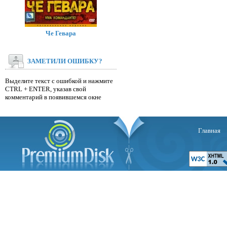
Че Гевара
ЗАМЕТИЛИ ОШИБКУ?
Выделите текст с ошибкой и нажмите
CTRL + ENTER, указав свой
комментарий в появившемся окне
Главная