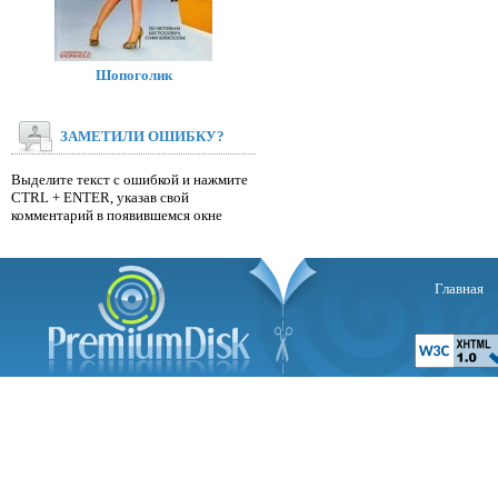
Шопоголик
ЗАМЕТИЛИ ОШИБКУ?
Выделите текст с ошибкой и нажмите
CTRL + ENTER, указав свой
комментарий в появившемся окне
Главная