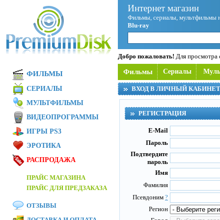
Интернет магазин
Фильмы, сериалы, мультфильмы 
Blu-ray
Добро пожаловать!
Для просмотра с
Фильмы
Сериалы
Мул
ФИЛЬМЫ
СЕРИАЛЫ
ВХОД В ЛИЧНЫЙ КАБИНЕ
МУЛЬТФИЛЬМЫ
РЕГИСТРАЦИЯ
ВИДЕОПРОГРАММЫ
E-Mail
ИГРЫ PS3
Пароль
ЭРОТИКА
Подтвердите
РАСПРОДАЖА
пароль
Имя
ПРАЙС МАГАЗИНА
Фамилия
ПРАЙС ДЛЯ ПРЕДЗАКАЗА
Псевдоним
?
ОТЗЫВЫ
Регион
ДОСТАВКА И ОПЛАТА