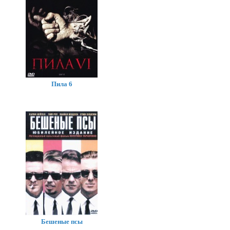
Пила 6
Бешеные псы