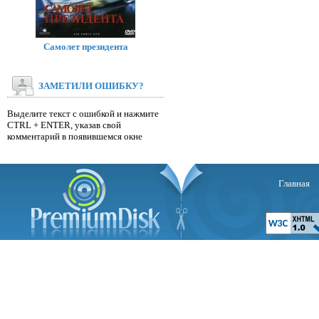
Самолет президента
ЗАМЕТИЛИ ОШИБКУ?
Выделите текст с ошибкой и нажмите
CTRL + ENTER, указав свой
комментарий в появившемся окне
Главная