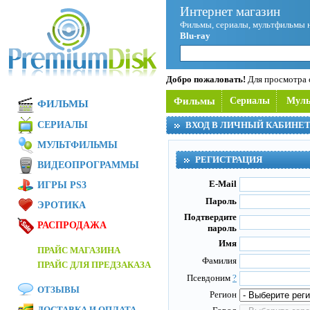
Интернет магазин
Фильмы, сериалы, мультфильмы 
Blu-ray
Добро пожаловать!
Для просмотра с
Фильмы
Сериалы
Мул
ФИЛЬМЫ
СЕРИАЛЫ
ВХОД В ЛИЧНЫЙ КАБИНЕ
МУЛЬТФИЛЬМЫ
РЕГИСТРАЦИЯ
ВИДЕОПРОГРАММЫ
E-Mail
ИГРЫ PS3
Пароль
ЭРОТИКА
Подтвердите
РАСПРОДАЖА
пароль
Имя
ПРАЙС МАГАЗИНА
Фамилия
ПРАЙС ДЛЯ ПРЕДЗАКАЗА
Псевдоним
?
ОТЗЫВЫ
Регион
ДОСТАВКА И ОПЛАТА