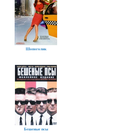
Шопоголик
Бешеные псы