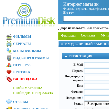
Интернет магазин
Фильмы, сериалы, мультфильмы 
Blu-ray
Добро пожаловать!
Для просмотра с
Фильмы
Сериалы
Мул
ФИЛЬМЫ
СЕРИАЛЫ
ВХОД В ЛИЧНЫЙ КАБИНЕ
МУЛЬТФИЛЬМЫ
РЕГИСТРАЦИЯ
ВИДЕОПРОГРАММЫ
E-Mail
ИГРЫ PS3
Пароль
ЭРОТИКА
Подтвердите
РАСПРОДАЖА
пароль
Имя
ПРАЙС МАГАЗИНА
Фамилия
ПРАЙС ДЛЯ ПРЕДЗАКАЗА
Псевдоним
?
ОТЗЫВЫ
Регион
ДОСТАВКА И ОПЛАТА